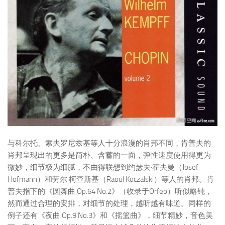
与科尔托、索夫罗尼兹基等人十分浪漫的肖邦不同，肯普夫的
肖邦呈现出的更多是简朴、含蓄的一面，弹性速度使用得更为
微妙，细节极为细腻，不由得联想到约瑟夫·霍夫曼（Josef
Hofmann）和劳尔·柯查斯基（Raoul Koczalski）等人的肖邦。肯
普夫指下的《圆舞曲 Op.64 No.2》（收录于Orfeo）听似略钝，
然而通过合理的安排，对细节的处理，越听越有味道。同样的
例子还有《夜曲 Op.9 No.3》和《摇篮曲》，细节精妙，音色美