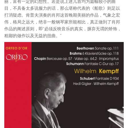
丽，富有一定的幻想性。若是说上述几首均为篇幅较小的曲
目，不具备太多说服力的话，那么堪称代表的《船歌》则足以
打消疑虑。肯普夫演奏的肖邦这首晚期美丽的作品，气象之宏
伟，格局之远大，绝非一般钢琴家所能相比，真正做到了肖邦
作品的阐述原则，即“必须反映音乐的真实，摒弃无谓的矫饰，
粗鄙的做作以及无益的扭曲。”