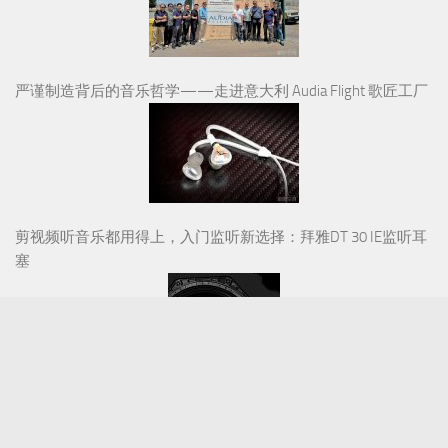
严谨制造背后的音乐哲学——走进意大利 Audia Flight 歌匠工厂
剪视频听音乐都用得上，入门监听新选择：拜雅DT 30 IE监听耳
塞