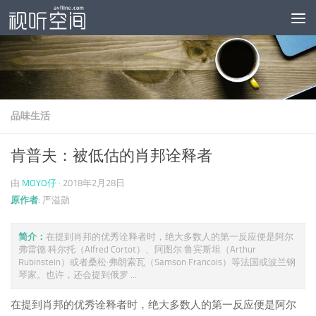
跳至内容
品味生活
肯普夫：被低估的肖邦诠释者
由
MOYO仔
·
2018年2月28日
原作者:
严溢勋
简介：
在提到肖邦的优秀诠释者时，绝大多数人的第一反应便是阿尔
弗雷德·科尔托（Alfred Cortot）、阿图尔·鲁宾斯坦（Arthur
Rubinstein）或者桑松·弗朗索瓦（Samson Francois）等法国或波兰钢
琴家。也许，还会提到俄罗 ...
在提到肖邦的优秀诠释者时，绝大多数人的第一反应便是阿尔