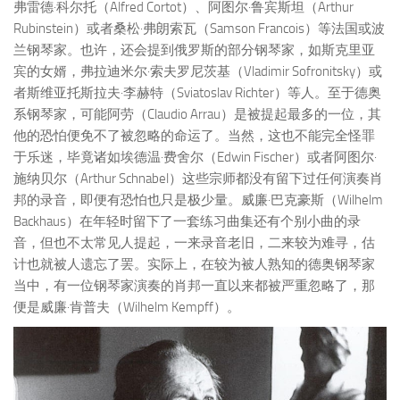
弗雷德·科尔托（Alfred Cortot）、阿图尔·鲁宾斯坦（Arthur
Rubinstein）或者桑松·弗朗索瓦（Samson Francois）等法国或波
兰钢琴家。也许，还会提到俄罗斯的部分钢琴家，如斯克里亚
宾的女婿，弗拉迪米尔·索夫罗尼茨基（Vladimir Sofronitsky）或
者斯维亚托斯拉夫·李赫特（Sviatoslav Richter）等人。至于德奥
系钢琴家，可能阿劳（Claudio Arrau）是被提起最多的一位，其
他的恐怕便免不了被忽略的命运了。当然，这也不能完全怪罪
于乐迷，毕竟诸如埃德温·费舍尔（Edwin Fischer）或者阿图尔·
施纳贝尔（Arthur Schnabel）这些宗师都没有留下过任何演奏肖
邦的录音，即便有恐怕也只是极少量。威廉·巴克豪斯（Wilhelm
Backhaus）在年轻时留下了一套练习曲集还有个别小曲的录
音，但也不太常见人提起，一来录音老旧，二来较为难寻，估
计也就被人遗忘了罢。实际上，在较为被人熟知的德奥钢琴家
当中，有一位钢琴家演奏的肖邦一直以来都被严重忽略了，那
便是威廉·肯普夫（Wilhelm Kempff）。