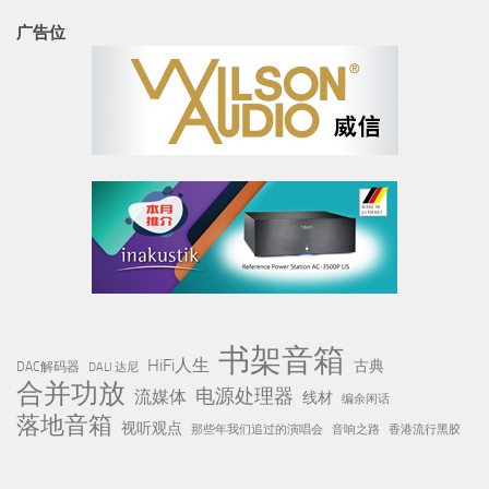
广告位
书架音箱
HiFi人生
古典
DAC解码器
DALI 达尼
合并功放
电源处理器
流媒体
线材
编余闲话
落地音箱
视听观点
那些年我们追过的演唱会
音响之路
香港流行黑胶