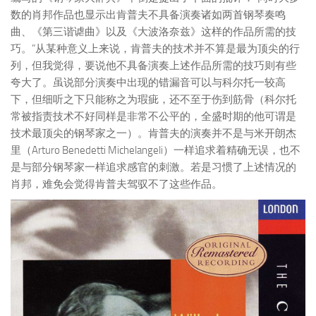
数的肖邦作品也显示出肯普夫不具备演奏诸如两首钢琴奏鸣
曲、《第三谐谑曲》以及《大波洛奈兹》这样的作品所需的技
巧。”从某种意义上来说，肯普夫的技术并不算是最为顶尖的行
列，但我觉得，要说他不具备演奏上述作品所需的技巧则有些
夸大了。虽说部分演奏中出现的错漏音可以与科尔托一较高
下，但细听之下只能称之为瑕疵，还不至于伤到筋骨（科尔托
常被指责技术不好同样是非常不公平的，全盛时期的他可谓是
技术最顶尖的钢琴家之一）。肯普夫的演奏并不是与米开朗杰
里（Arturo Benedetti Michelangeli）一样追求着精确无误，也不
是与部分钢琴家一样追求感官的刺激。若是习惯了上述情况的
肖邦，难免会觉得肯普夫驾驭不了这些作品。