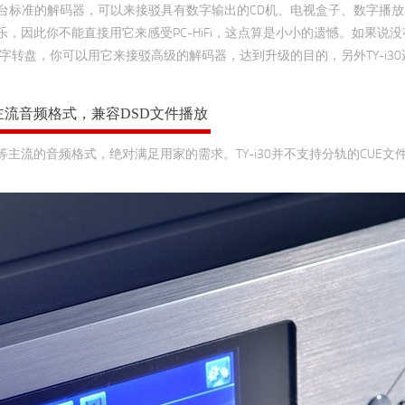
0是一台标准的解码器，可以来接驳具有数字输出的CD机、电视盒子、数字播
音乐，因此你不能直接用它来感受PC-HiFi，这点算是小小的遗憾。如果说没
数字转盘，你可以用它来接驳高级的解码器，达到升级的目的，另外TY-i3
主流音频格式，兼容DSD文件播放
MA、PCM等主流的音频格式，绝对满足用家的需求。TY-i30并不支持分轨的CUE