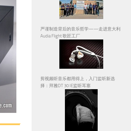
严谨制造背后的音乐哲学——走进意大利
Audia Flight 歌匠工厂
剪视频听音乐都用得上，入门监听新选
择：拜雅DT 30 IE监听耳塞