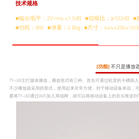
技术规格
■输出电平：2V rms ±1.5dB ■信噪比：≥102dB 
■功耗：8W ■净重：4.8kg ■尺寸：444×294×103
[功能]
不只是播放
TY-i30主打媒体播放，播放形式有三种。首先可通过机背的卡槽插入
不少播放器采用的形式，使用起来非常方便。对于移动设备来说，可以通过
要将TY-i30通过WiFi加入局域网，就可以将移动设备上的音乐推送到TY