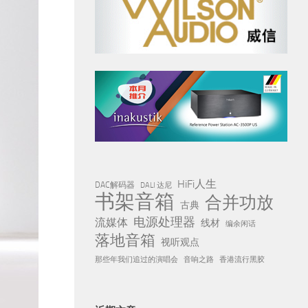
HiFi人生
DAC解码器
DALI 达尼
书架音箱
合并功放
古典
电源处理器
流媒体
线材
编余闲话
落地音箱
视听观点
那些年我们追过的演唱会
音响之路
香港流行黑胶