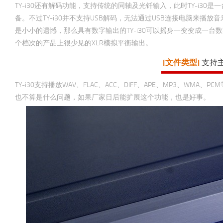
TY-i30还有解码功能，支持传统的同轴及光钎输入，此时TY-i3
备。不过TY-i30并不支持USB解码，无法通过USB连接电脑来播放
是小小的遗憾，那么具有数字输出的TY-i30可以摇身一变变成一台
个档次的产品上很少见的XLR模拟平衡输出。
[文件类型]
支持
TY-i30支持播放WAV、FLAC、ACC、DIFF、APE、MP3、W
也不算是什么问题，如果厂家日后能扩展这个功能，也是好事。