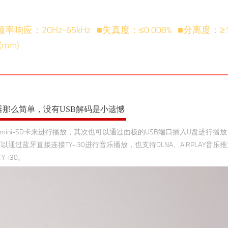
■频率响应：20Hz-65kHz ■失真度：≤0.008% ■分离度：≥1
(mm)
器那么简单，没有USB解码是小遗憾
mini-SD卡来进行播放，其次也可以通过面板的USB端口插入U盘进行播
蓝牙直接连接TY-i30进行音乐播放，也支持DLNA、AIRPLAY音乐
-i30。