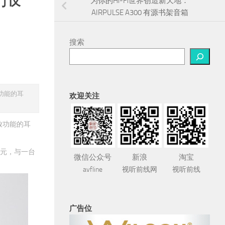
为你的Hi-Fi世界创造新天地：
AIRPULSE A300 有源书架音箱
搜索
放功能的耳
欢迎关注
播放功能的耳
0元，与一台
微信公众号
新浪
淘宝
avfline
视听前线网
视听前线
广告位