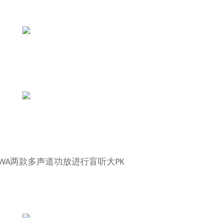
两款多声道功放进行盲听大
0WA
PK