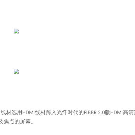
，线材选用
线材跨入光纤时代的
版
高清
HDMI
FIBBR 2.0
HDMI
及焦点的屏幕。