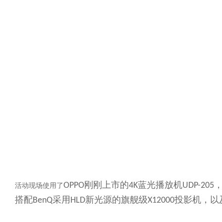
刚刚上市的
蓝光播放机
OPPO
4K
UDP-205
活动现场使用了
搭配
采用
新光源的旗舰级
投影机，以
BenQ
HLD
X12000