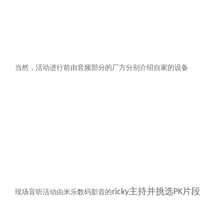
当然，活动进行前由音频部分的厂方分别介绍自家的设备
主持并挑选
片段
ricky
PK
现场盲听活动由米乐数码影音的