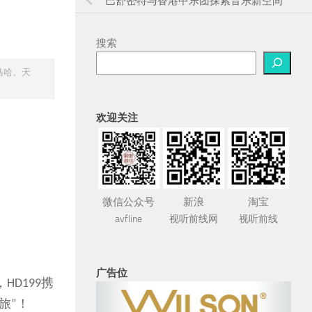
巴舒密特与香港中乐团探索音乐新空间
搜索
马哈、天
欢迎关注
微信公众号
新浪
淘宝
avfline
视听前线网
视听前线
广告位
，
携
HD199
旅
！
”