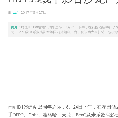
由
LZA
·
2017年6月27日
简介：
时值HD199建站15周年之际，6月24日下午，在花园酒店举行了“
龙、BenQ及米乐数码影音等国内外知名厂商，联袂为大家打造一场极致的“发
建站
周年之际，
月
日下午，在花园酒
HD199
15
6
24
时值
手
、
、雅马哈、天龙、
及米乐数码影
OPPO
Fibbr
BenQ