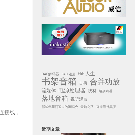
HiFi人生
DAC解码器
DALI 达尼
书架音箱
合并功放
古典
电源处理器
流媒体
线材
编余闲话
落地音箱
视听观点
那些年我们追过的演唱会
音响之路
香港流行黑胶
连接线，
近期文章