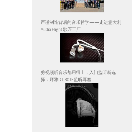
严谨制造背后的音乐哲学——走进意大利
Audia Flight 歌匠工厂
剪视频听音乐都用得上，入门监听新选
择：拜雅DT 30 IE监听耳塞