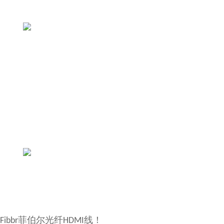
菲伯尔光纤
线！
Fibbr
HDMI