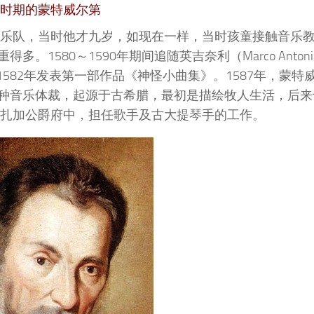
时期的
蒙特威尔第
堂的乐队，当时他才九岁，如现在一样，当时孩童接触音乐
580～1590年期间追随英吉奈利（Marco Antoni
，1582年发表第一部作品《神怪小曲集》。1587年，蒙特
种音乐体裁，起源于古希腊，最初是描绘牧人生活，后来
贡扎加公爵府中，担任歌手及古大提琴手的工作。