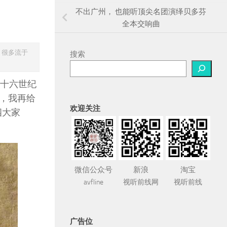
不出广州， 也能听顶尖名团演绎贝多芬
全本交响曲
，很多流于
搜索
，十六世纪
，我再给
欢迎关注
四大家
微信公众号
新浪
淘宝
avfline
视听前线网
视听前线
广告位