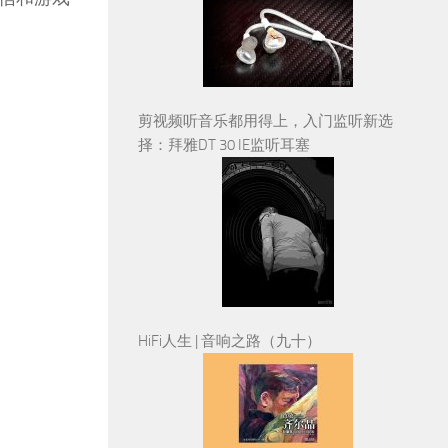
剪视频听音乐都用得上，入门监听新选
择：拜雅DT 30 IE监听耳塞
HiFi人生 | 音响之路（九十）