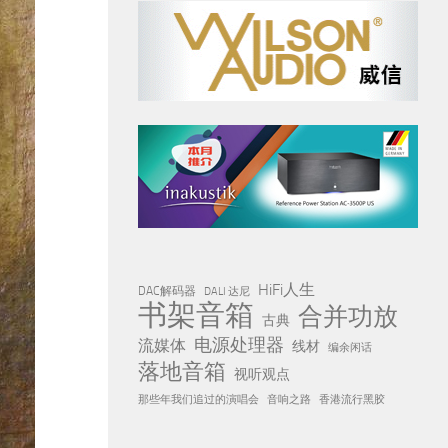
HiFi人生
DAC解码器
DALI 达尼
书架音箱
合并功放
古典
电源处理器
流媒体
线材
编余闲话
落地音箱
视听观点
那些年我们追过的演唱会
音响之路
香港流行黑胶