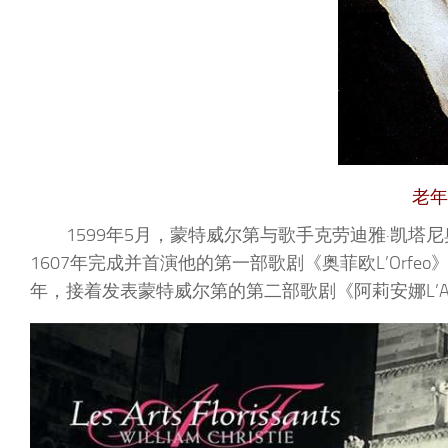
老年
1599年5月，蒙特威尔第与歌手克劳迪雅·凯塔
1607年完成并首演他的第一部歌剧《奥菲欧L’Orf
年，接着发表蒙特威尔第的第二部歌剧《阿莉安娜L’Ari