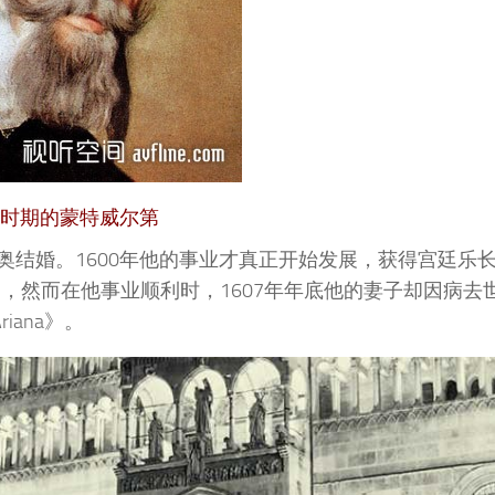
时期的
蒙特威尔第
尼奥结婚。1600年他的事业才真正开始发展，获得宫廷乐
eo》，然而在他事业顺利时，1607年年底他的妻子却因病去
ana》。