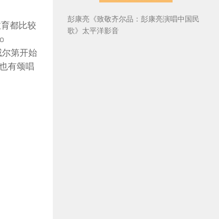
彭康亮《致敬齐尔品：彭康亮演唱中国民
教育都比较
歌》太平洋影音
o
威尔第开始
也有颂唱