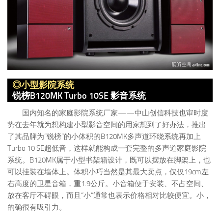
◎小型影院系统
锐榜B120MK Turbo 10SE 影音系统
国内知名的家庭影院系统厂家——中山创信科技也审时度
势在去年就为想构建小型影音空间的用家想到了好办法，推出
了其品牌为“锐榜”的小体积的B120MK多声道环绕系统再加上
Turbo 10 SE超低音，这样就能构成一套完整的多声道家庭影院
系统。B120MK属于小型书架箱设计，既可以摆放在脚架上，也
可以挂装在墙体上。体积小巧当然是其最大卖点，仅仅19cm左
右高度的卫星音箱，重1.9公斤。小音箱便于安装、不占空间、
放在客厅不碍眼，而且“小”通常也表示价格相对比较便宜。小，
的确很有吸引力。