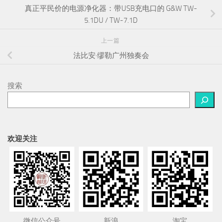
真正平民价的电源净化器：带USB充电口的 G&W TW-
5.1DU / TW-7.1D
上一篇
法比安·缪勒广州独奏会
搜索
欢迎关注
微信公众号
新浪
淘宝