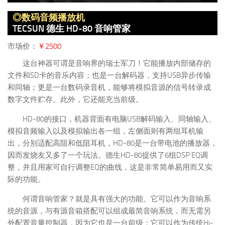
◎数码音频播放机
TECSUN 德生 HD-80 音响管家
市场价：
￥2500
这台神器可谓是音响界的瑞士军刀！它能播放内部储存的
文件和SD卡的音乐内容；也是一台解码器，支持USB异步传输
和同轴；更是一台数码录音机，能够将模拟音源的信号转录成
数字文件贮存。此外，它还能充当前级。
HD-80的接口，机器背面有电脑USB解码输入、同轴输入、
模拟音频输入以及模拟输出各一组，左侧面则有两组耳机输
出，分别适配高阻和低阻耳机，HD-80是一台带电池的播放器，
因而发烧友又多了一个玩法。德生HD-80提供了6组DSP EQ调
整，并且用家可自行调整EQ的曲线，这是非常简单易用而又实
际的功能。
何谓音响管家？就是具有强大的功能。它可以作为音响系
统的音源，与有源音箱搭配可以组成最简音响系统，而无需另
外配置音量控制器，因为它也是一台前级；它可以作为传统Hi-