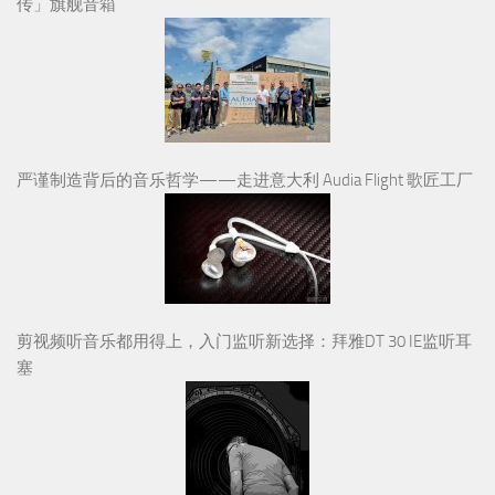
传」旗舰音箱
严谨制造背后的音乐哲学——走进意大利 Audia Flight 歌匠工厂
剪视频听音乐都用得上，入门监听新选择：拜雅DT 30 IE监听耳
塞