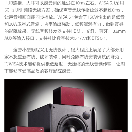
HUB连接。人耳可以感受到的延迟在10ms左右。WISA 5.1采用
5GHz UNII频段无线方案，确保声音无线传播延迟不超过6ms，
让声音和画面能同步播放。WISA 5.1包含了150W输出的超低音
和30W卫星式音箱，功率输出强劲，低频澎湃有力，做到震撼
的影院效果。无线音频转发器支持HDMI、光纤、蓝牙、3.5mm
AUX等输入接口，支持杜比数字技术5.1/7.1和DTS 5.1。
这套小型影院采用无线设计，很大程度上满足了大部分用
家不想重新布线、破坏装修，同时免除布线安装调试的麻烦，
而WISA技术能够提供极低延迟、无压缩的无线音频传输，让阁
下能够享受高品质的客厅影院感受。