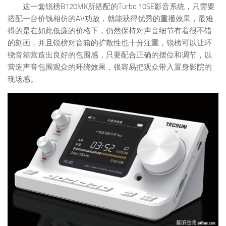
这一套锐榜B120MK所搭配的Turbo 10SE影音系统，只需要
搭配一台价钱相仿的AV功放，就能获得优秀的重播效果，最难
得的是在如此低廉的价格下，仍然保持对声音细节有着很不错
的刻画，并且锐榜对音箱的扩散性也十分注重，锐榜可以让环
绕音箱营造出良好的包围感，只要配合正确的摆位和调节，以
营造声音包围观众的环绕效果，很容易把观众带入置身影院的
现场感。