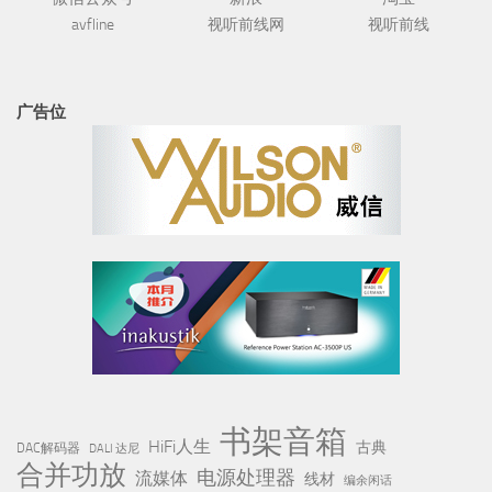
avfline
视听前线网
视听前线
广告位
书架音箱
HiFi人生
古典
DAC解码器
DALI 达尼
合并功放
电源处理器
流媒体
线材
编余闲话