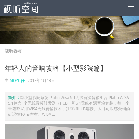
跳至内容
视听器材
年轻人的音响攻略【小型影院篇】
由
MOYO仔
·
2017年4月13日
简介：
◎小型影院系统 Platin Wisa 5.1无线有源音箱组合 Platin WISA
5.1包含1个无线音频转发器（HUB）和5.1无线有源音箱套装，每一个
音箱都采用WiSA无线传输技术，独立和HUB连接。人耳可以感受到的
延迟在10ms左右。WISA ...