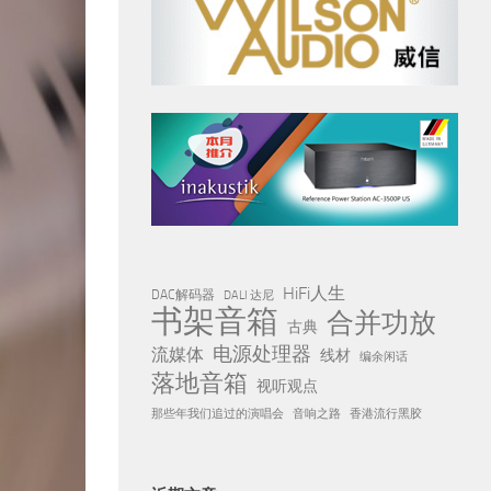
HiFi人生
DAC解码器
DALI 达尼
书架音箱
合并功放
古典
电源处理器
流媒体
线材
编余闲话
落地音箱
视听观点
那些年我们追过的演唱会
音响之路
香港流行黑胶