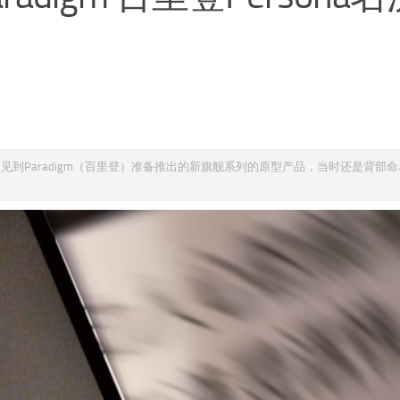
见到Paradigm（百里登）准备推出的新旗舰系列的原型产品，当时还是背部命