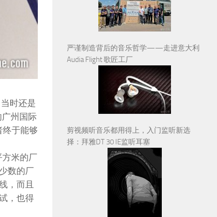
严谨制造背后的音乐哲学——走进意大利
Audia Flight 歌匠工厂
，当时还是
年的广州国际
者终于能够
剪视频听音乐都用得上，入门监听新选
择：拜雅DT 30 IE监听耳塞
万平方米的厂
少数的厂
产线，而且
测试，也得