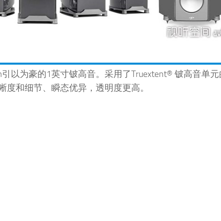
m引以为豪的1英寸铍高音。采用了Truextent® 铍高音单元的P
晰度和细节、瞬态优异，透明度更高。