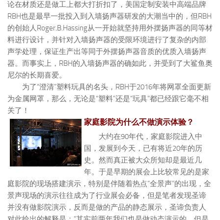
论在材质还是做工上都大打折扣了，美国定制安装中高端品牌
RBH也是最早一批投入到入墙扬声器研发的大潮当中的，但RBH
的创始人Roger.B.Hassing从一开始就坚持用外摆扬声器的同等材
料进行设计，并针对入墙扬声器的受限环境进行了复杂的内部
声学处理，保证生产出等同于外摆扬声器音质的优质入墙扬声
器。而事实上，RBH的入墙扬声器的确如此，并受到了大鲨鱼奥
尼尔的长期喜爱。
为了“澄清”塑料玩具的名头，RBH于2016年将网罩全面更新
为金属网罩，那么，无论是“塑料”还是“玩具”都已经跟它毫不相
关了！
家庭影院为什么不做演示体验？
大约在90年代，家庭影院进入中
国，发展到今天，已有将近20年的历
史。然而真正被大众所知却是最近几
年。于是早期的展会上比较常见的是家
庭影院的现场搭建演示，特别是伴随着热点“全景声”的出现，全
景声现场的演示往往成为了行业展会必备，但是笔者发现圣谛
并没有做影院演示，反而是做的产品的静态展示，圣谛负责人
对此给出的解释是：“其实前两年我们也是做动态演示的，但是