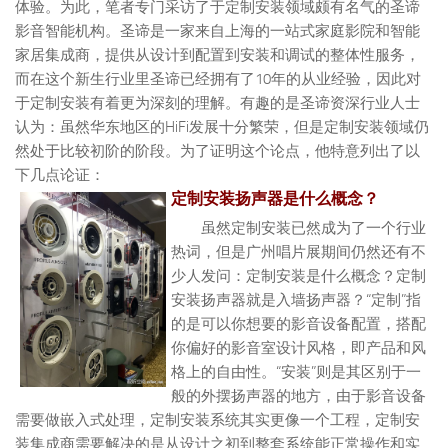
体验。为此，笔者专门采访了于定制安装领域颇有名气的圣谛
影音智能机构。圣谛是一家来自上海的一站式家庭影院和智能
家居集成商，提供从设计到配置到安装和调试的整体性服务，
而在这个新生行业里圣谛已经拥有了10年的从业经验，因此对
于定制安装有着更为深刻的理解。有趣的是圣谛资深行业人士
认为：虽然华东地区的HiFi发展十分繁荣，但是定制安装领域仍
然处于比较初阶的阶段。为了证明这个论点，他特意列出了以
下几点论证：
定制安装扬声器是什么概念？
虽然定制安装已然成为了一个行业
热词，但是广州唱片展期间仍然还有不
少人发问：定制安装是什么概念？定制
安装扬声器就是入墙扬声器？“定制”指
的是可以你想要的影音设备配置，搭配
你偏好的影音室设计风格，即产品和风
格上的自由性。“安装”则是其区别于一
般的外摆扬声器的地方，由于影音设备
需要做嵌入式处理，定制安装系统其实更像一个工程，定制安
装集成商需要解决的是从设计之初到整套系统能正常操作和实