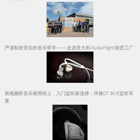
严谨制造背后的音乐哲学——走进意大利 Audia Flight 歌匠工厂
剪视频听音乐都用得上，入门监听新选择：拜雅DT 30 IE监听耳
塞