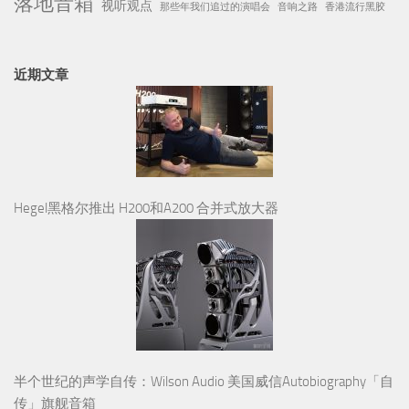
落地音箱
视听观点
那些年我们追过的演唱会
音响之路
香港流行黑胶
近期文章
Hegel黑格尔推出 H200和A200 合并式放大器
半个世纪的声学自传：Wilson Audio 美国威信Autobiography「自
传」旗舰音箱