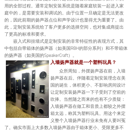
用的全部过程。通常定制安装系统是随着家庭软装一起进入家
庭中的，是需要安装和调试的。由于位置一旦确定是无法更改
的，因此前期的扬声器点位和声学设计也显得尤为重要了。由
此，定制安装系统给了客户更多的选择空间，也对集成商提出
了更高的标准和要求。
嵌入式和挂墙式是定制安装的非常特征性的表现方式，其
中包括自带箱体的扬声器（如美国RBH的部分系列）和不带箱体
的扬声器（如美国的SpeakerCraft）。
入墙扬声器就是一个塑料玩具？
众所周知，外摆扬声器在前，入墙
扬声器在后。伴随着定制安装理念在美
国的诞生，体积更小、不影响房间设计
让定制安装扬声器一下子受到了空前的
吹捧。当然随之而来的也有不少质疑：
入墙扬声器在做工和音质上都较之外摆
箱太远，称其为塑料玩具。用这个来定
义整个入墙扬声器行业未免有人要叫冤
了。确实市面上大多数入墙扬声器由于箱体更小、受限更多不