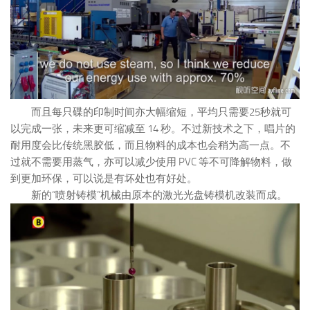
而且每只碟的印制时间亦大幅缩短，平均只需要25秒就可
以完成一张，未来更可缩减至 14 秒。不过新技术之下，唱片的
耐用度会比传统黑胶低，而且物料的成本也会稍为高一点。不
过就不需要用蒸气，亦可以减少使用 PVC 等不可降解物料，做
到更加环保，可以说是有坏处也有好处。
新的“喷射铸模”机械由原本的激光光盘铸模机改装而成。