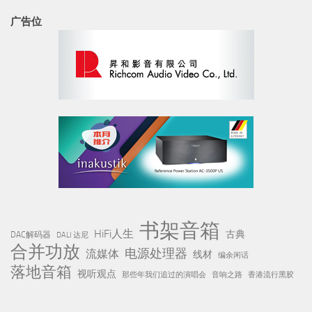
广告位
书架音箱
HiFi人生
古典
DAC解码器
DALI 达尼
合并功放
电源处理器
流媒体
线材
编余闲话
落地音箱
视听观点
那些年我们追过的演唱会
音响之路
香港流行黑胶