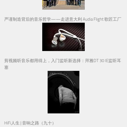
严谨制造背后的音乐哲学——走进意大利 Audia Flight 歌匠工厂
剪视频听音乐都用得上，入门监听新选择：拜雅DT 30 IE监听耳
塞
HiFi人生 | 音响之路（九十）