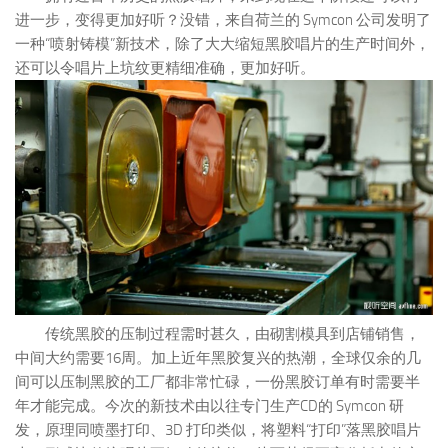
进一步，变得更加好听？没错，来自荷兰的 Symcon 公司发明了
一种“喷射铸模”新技术，除了大大缩短黑胶唱片的生产时间外，
还可以令唱片上坑纹更精细准确，更加好听。
传统黑胶的压制过程需时甚久，由砌割模具到店铺销售，
中间大约需要16周。加上近年黑胶复兴的热潮，全球仅余的几
间可以压制黑胶的工厂都非常忙碌，一份黑胶订单有时需要半
年才能完成。今次的新技术由以往专门生产CD的 Symcon 研
发，原理同喷墨打印、3D 打印类似，将塑料“打印”落黑胶唱片