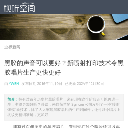
跳至内容
业界新闻
黑胶的声音可以更好？新喷射打印技术令黑
胶唱片生产更快更好
由
YWEN
· 发布日期
2016年11月9日
· 已更新
2024年12月30日
简介：
拥有过百年历史的黑胶唱片，来到现在这个阶段还可以再进一
步，变得更加好听？没错，来自荷兰的 Symcon 公司发明了一种“喷射
铸模”新技术，除了大大缩短黑胶唱片的生产时间外，还可以令唱片上
坑纹更精细准确，更加好 ...
拥有过百年历史的黑胶唱片，来到现在这个阶段还可以再