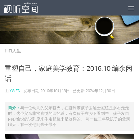
跳至内容
HIFI人生
重塑自己，家庭美学教育：2016.10 编余闲
话
由
YWEN
· 发布日期
2016年10月18日
· 已更新
2024年12月30日
简介：
与一位幼儿的父亲聊天，在聊到带孩子去迪士尼还是乡村走走
时，这位父亲非常喜悦的回忆道：有次孩子在乡下看到牛，孩子发自
内心愉悦的说到原来牛走起路来是这样的。 与一位二年级孩子的父亲
聊天，有一次他问孩子最不 ...