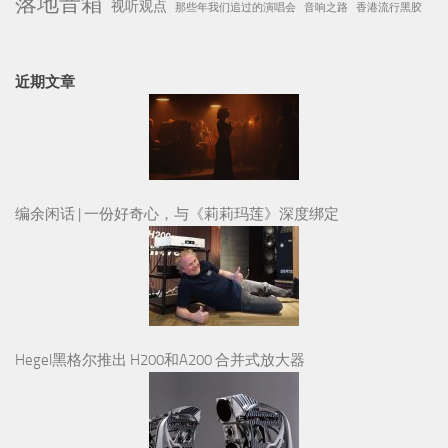
落地音箱
视听观点
那些年我们追过的演唱会
音响之路
香港流行黑胶
近期文章
编余闲话 | 一份好奇心，与《莉莉玛莲》深度绑定
Hegel黑格尔推出 H200和A200 合并式放大器