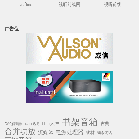
avfline
视听前线网
视听前线
广告位
书架音箱
HiFi人生
古典
DAC解码器
DALI 达尼
合并功放
电源处理器
流媒体
线材
编余闲话