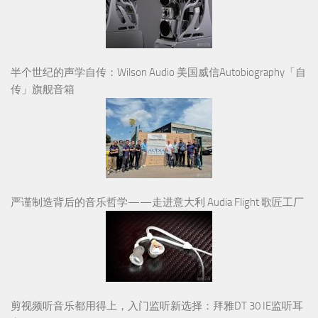
半个世纪的声学自传：Wilson Audio 美国威信Autobiography「自
传」旗舰音箱
严谨制造背后的音乐哲学——走进意大利 Audia Flight 歌匠工厂
剪视频听音乐都用得上，入门监听新选择：拜雅DT 30 IE监听耳