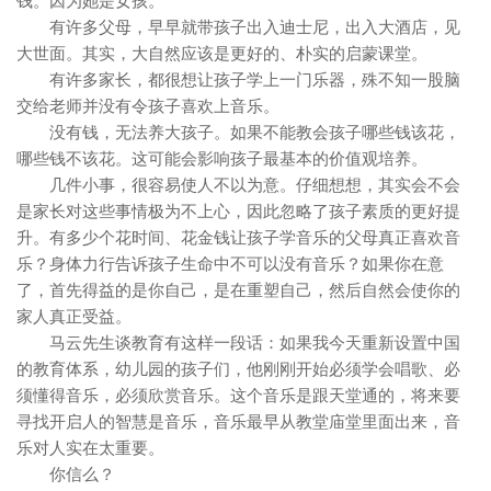
钱。因为她是女孩。
有许多父母，早早就带孩子出入迪士尼，出入大酒店，见
大世面。其实，大自然应该是更好的、朴实的启蒙课堂。
有许多家长，都很想让孩子学上一门乐器，殊不知一股脑
交给老师并没有令孩子喜欢上音乐。
没有钱，无法养大孩子。如果不能教会孩子哪些钱该花，
哪些钱不该花。这可能会影响孩子最基本的价值观培养。
几件小事，很容易使人不以为意。仔细想想，其实会不会
是家长对这些事情极为不上心，因此忽略了孩子素质的更好提
升。有多少个花时间、花金钱让孩子学音乐的父母真正喜欢音
乐？身体力行告诉孩子生命中不可以没有音乐？如果你在意
了，首先得益的是你自己，是在重塑自己，然后自然会使你的
家人真正受益。
马云先生谈教育有这样一段话：如果我今天重新设置中国
的教育体系，幼儿园的孩子们，他刚刚开始必须学会唱歌、必
须懂得音乐，必须欣赏音乐。这个音乐是跟天堂通的，将来要
寻找开启人的智慧是音乐，音乐最早从教堂庙堂里面出来，音
乐对人实在太重要。
你信么？