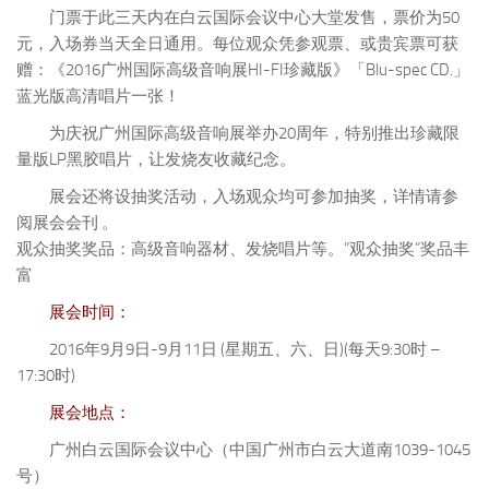
门票于此三天内在白云国际会议中心大堂发售，票价为50
元，入场券当天全日通用。每位观众凭参观票、或贵宾票可获
赠：《2016广州国际高级音响展HI-FI珍藏版》「Blu-spec CD.」
蓝光版高清唱片一张！
为庆祝广州国际高级音响展举办20周年，特别推出珍藏限
量版LP黑胶唱片，让发烧友收藏纪念。
展会还将设抽奖活动，入场观众均可参加抽奖，详情请参
阅展会会刊 。
观众抽奖奖品：高级音响器材、发烧唱片等。”观众抽奖”奖品丰
富
展会时间：
2016年9月9日-9月11日 (星期五、六、日)(每天9:30时 –
17:30时)
展会地点：
广州白云国际会议中心（中国广州市白云大道南1039-1045
号）