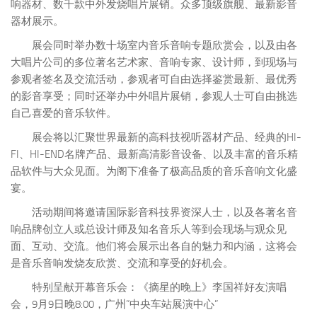
响器材、数千款中外发烧唱片展销。众多顶级旗舰、最新影音
器材展示。
展会同时举办数十场室内音乐音响专题欣赏会，以及由各
大唱片公司的多位著名艺术家、音响专家、设计师，到现场与
参观者签名及交流活动，参观者可自由选择鉴赏最新、最优秀
的影音享受；同时还举办中外唱片展销，参观人士可自由挑选
自己喜爱的音乐软件。
展会将以汇聚世界最新的高科技视听器材产品、经典的HI-
FI、HI-END名牌产品、最新高清影音设备、以及丰富的音乐精
品软件与大众见面。为阁下准备了极高品质的音乐音响文化盛
宴。
活动期间将邀请国际影音科技界资深人士，以及各著名音
响品牌创立人或总设计师及知名音乐人等到会现场与观众见
面、互动、交流。他们将会展示出各自的魅力和内涵，这将会
是音乐音响发烧友欣赏、交流和享受的好机会。
特别呈献开幕音乐会：《摘星的晚上》李国祥好友演唱
会，9月9日晚8:00，广州”中央车站展演中心”