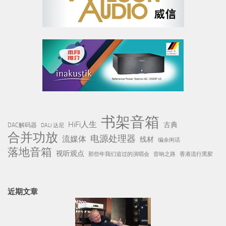
书架音箱
HiFi人生
古典
DAC解码器
DALI 达尼
合并功放
电源处理器
流媒体
线材
编余闲话
落地音箱
视听观点
那些年我们追过的演唱会
音响之路
香港流行黑胶
近期文章