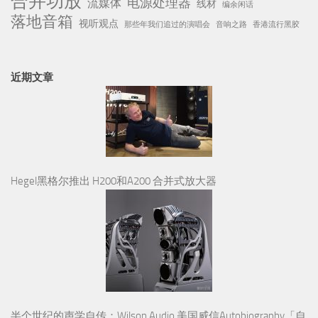
合并功放
电源处理器
流媒体
线材
编余闲话
落地音箱
视听观点
那些年我们追过的演唱会
音响之路
香港流行黑胶
近期文章
Hegel黑格尔推出 H200和A200 合并式放大器
半个世纪的声学自传：Wilson Audio 美国威信Autobiography「自