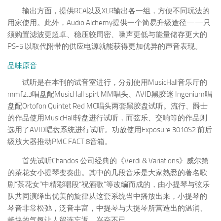
输出方面，提供RCA以及XLR输出各一组，方便不同玩法的
用家使用。此外，Audio Alchemy提供一个简易升级途径——只
须购置滤波更超卓、稳压较周密、噪声更低与能量储存更大的
PS-5 以取代附带的供应电源就能获得更加优异的声音表现。
品味原音
试听是在本刊的试音室进行，分别使用MusicHall音乐厅的
mmf2.3唱盘配MusicHall spirt MM唱头、AVID黑胶迷 Ingenium唱
盘配Ortofon Quintet Red MC唱头两套黑胶盘试听。流行、爵士
的作品使用MusicHall转盘进行试听，而弦乐、交响等的作品则
选用了AVID唱盘系统进行试听。功放使用Exposure 3010S2 前后
级放大器推动PMC FACT.8音箱。
首先试听Chandos 公司经典的《Verdi & Variations》威尔第
的茶花女小提琴变奏曲。其中的几段音乐是大家熟悉的著名歌
剧“茶花女”中精彩唱段“祝酒歌”等改编而成的，由小提琴与弦乐
队共同演绎出优美的旋律从这套系统当中播放出来，小提琴的
琴音非常松弛，泛音丰富，中提琴与大提琴所营造出的温润、
畅快的气氛让人留连忘返，兴奋不已。