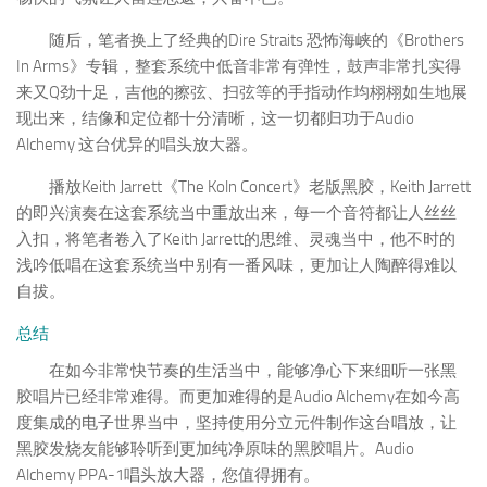
随后，笔者换上了经典的Dire Straits 恐怖海峡的《Brothers
In Arms》专辑，整套系统中低音非常有弹性，鼓声非常扎实得
来又Q劲十足，吉他的擦弦、扫弦等的手指动作均栩栩如生地展
现出来，结像和定位都十分清晰，这一切都归功于Audio
Alchemy 这台优异的唱头放大器。
播放Keith Jarrett《The Koln Concert》老版黑胶，Keith Jarrett
的即兴演奏在这套系统当中重放出来，每一个音符都让人丝丝
入扣，将笔者卷入了Keith Jarrett的思维、灵魂当中，他不时的
浅吟低唱在这套系统当中别有一番风味，更加让人陶醉得难以
自拔。
总结
在如今非常快节奏的生活当中，能够净心下来细听一张黑
胶唱片已经非常难得。而更加难得的是Audio Alchemy在如今高
度集成的电子世界当中，坚持使用分立元件制作这台唱放，让
黑胶发烧友能够聆听到更加纯净原味的黑胶唱片。Audio
Alchemy PPA-1唱头放大器，您值得拥有。