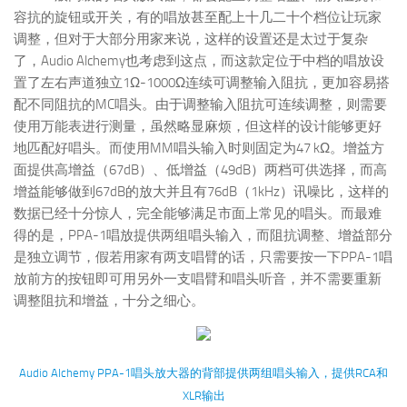
容抗的旋钮或开关，有的唱放甚至配上十几二十个档位让玩家
调整，但对于大部分用家来说，这样的设置还是太过于复杂
了，Audio Alchemy也考虑到这点，而这款定位于中档的唱放设
置了左右声道独立1Ω-1000Ω连续可调整输入阻抗，更加容易搭
配不同阻抗的MC唱头。由于调整输入阻抗可连续调整，则需要
使用万能表进行测量，虽然略显麻烦，但这样的设计能够更好
地匹配好唱头。而使用MM唱头输入时则固定为47 kΩ。增益方
面提供高增益（67dB）、低增益（49dB）两档可供选择，而高
增益能够做到67dB的放大并且有76dB（1kHz）讯噪比，这样的
数据已经十分惊人，完全能够满足市面上常见的唱头。而最难
得的是，PPA-1唱放提供两组唱头输入，而阻抗调整、增益部分
是独立调节，假若用家有两支唱臂的话，只需要按一下PPA-1唱
放前方的按钮即可用另外一支唱臂和唱头听音，并不需要重新
调整阻抗和增益，十分之细心。
Audio Alchemy PPA-1唱头放大器的背部提供两组唱头输入，提供RCA和
XLR输出