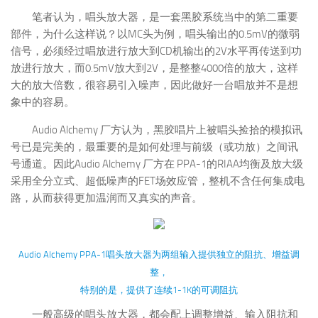
笔者认为，唱头放大器，是一套黑胶系统当中的第二重要
部件，为什么这样说？以MC头为例，唱头输出的0.5mV的微弱
信号，必须经过唱放进行放大到CD机输出的2V水平再传送到功
放进行放大，而0.5mV放大到2V，是整整4000倍的放大，这样
大的放大倍数，很容易引入噪声，因此做好一台唱放并不是想
象中的容易。
Audio Alchemy 厂方认为，黑胶唱片上被唱头捡拾的模拟讯
号已是完美的，最重要的是如何处理与前级（或功放）之间讯
号通道。因此Audio Alchemy 厂方在 PPA-1的RIAA均衡及放大级
采用全分立式、超低噪声的FET场效应管，整机不含任何集成电
路，从而获得更加温润而又真实的声音。
Audio Alchemy PPA-1唱头放大器为两组输入提供独立的阻抗、增益调
整，
特别的是，提供了连续1-1K的可调阻抗
一般高级的唱头放大器，都会配上调整增益、输入阻抗和