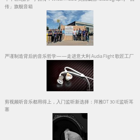
传」旗舰音箱
严谨制造背后的音乐哲学——走进意大利 Audia Flight 歌匠工厂
剪视频听音乐都用得上，入门监听新选择：拜雅DT 30 IE监听耳
塞