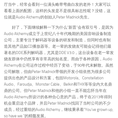
厅当中，经常会看到一位满头略带弯曲白发的老外！大家可以
看看上面的配图，这样的头发是不是很具标志性呢？没错，这
位就是Audio Alchemy的创始人Peter Madnick先生。
好了，下面继续解释一下为什么“新晋”会有双引号，是因为
Audio Alchemy成立于上世纪八十年代晚期的美国音响设备制造
公司，主要专注于解码器等设备的研发和制造，但同时也有制
造其他产品如CD播放器等。老一辈的发烧友可能会记得他们最
著名的DDE系列解码器，尤其是DDE V3.0，这台设备在老一辈发
烧友群体中仍然享有非常高的知名度。而由于各种原因，Audio
Alchemy在公司运作过程中经历了变动，于90年代末解散。虽然
公司解散，但由Peter Madnick带领的开发小组依然为很多公司
提供出色的产品设计和方案，包括Motorola、Constellation
Audio、Faroudja、Monster Cable、Belkin和THX等等业内大名鼎
鼎的公司。但Peter Madnick和他的小组一直不能忘怀当年在
Audio Alchemy所设计的各种合心意的产品，终于在2013年得到
机会重启这个品牌，并且Peter Madnick找回了当时公司的不少
成员，经过重组的Audio Alchemy，继续秉承着“You’ve grown up,
so have we.”的精髓发展。