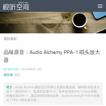
跳至内容
视听器材
品味原音：Audio Alchemy PPA-1 唱头放大
器
由
MOYO仔
·
2016年8月12日
原作者:
晨光
简介：
Audio Alchemy重组后已经推出世面的集前级、解码和耳机放大
器于一身的DDP-1、电源供应器PS-5、单声道后级DPA-1 Mono和数
码播放器DMP-1，顺应黑胶回潮的趋势，Audio Alchemy于今年年初推
出了PPA-1唱头放大器。