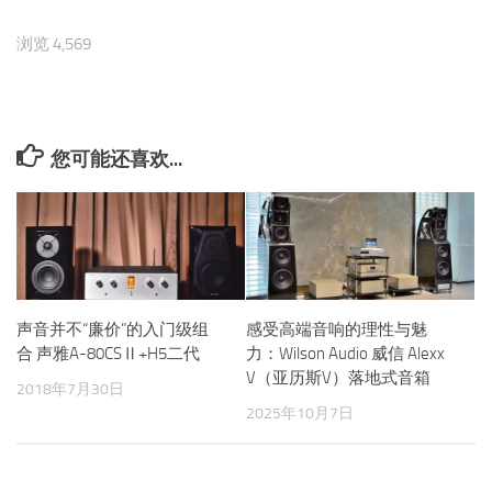
浏览 4,569
您可能还喜欢...
声音并不“廉价”的入门级组
感受高端音响的理性与魅
合 声雅A-80CSⅡ+H5二代
力：Wilson Audio 威信 Alexx
V（亚历斯V）落地式音箱
2018年7月30日
2025年10月7日