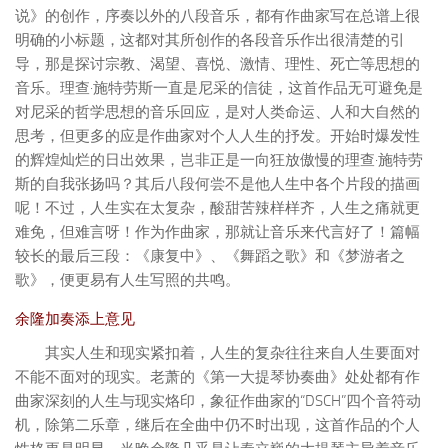
说》的创作，序奏以外的八段音乐，都有作曲家写在总谱上很
明确的小标题，这都对其所创作的各段音乐作出很清楚的引
导，那是探讨宗教、渴望、喜悦、激情、理性、死亡等思想的
音乐。理查·施特劳斯一直是尼采的信徒，这首作品无可避免是
对尼采的哲学思想的音乐回应，是对人类命运、人和大自然的
思考，但更多的应是作曲家对个人人生的抒发。开始时爆发性
的辉煌灿烂的日出效果，岂非正是一向狂放傲慢的理查·施特劳
斯的自我张扬吗？其后八段何尝不是他人生中各个片段的描画
呢！不过，人生实在太复杂，酸甜苦辣样样齐，人生之痛就更
难免，但难言呀！作为作曲家，那就让音乐来代言好了！篇幅
较长的最后三段：《康复中》、《舞蹈之歌》和《梦游者之
歌》，便更易有人生写照的共鸣。
余隆加奏添上意见
其实人生和现实紧扣着，人生的复杂往往来自人生要面对
不能不面对的现实。老萧的《第一大提琴协奏曲》处处都有作
曲家深刻的人生与现实烙印，象征作曲家的“DSCH”四个音符动
机，除第二乐章，继后在全曲中仍不时出现，这首作品的个人