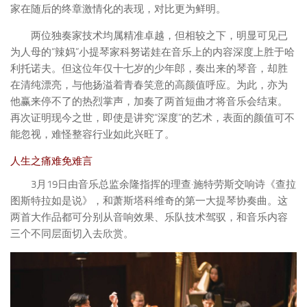
家在随后的终章激情化的表现，对比更为鲜明。
两位独奏家技术均属精准卓越，但相较之下，明显可见已
为人母的“辣妈”小提琴家科努诺娃在音乐上的内容深度上胜于哈
利托诺夫。但这位年仅十七岁的少年郎，奏出来的琴音，却胜
在清纯漂亮，与他扬溢着青春笑意的高颜值呼应。为此，亦为
他赢来停不了的热烈掌声，加奏了两首短曲才将音乐会结束。
再次证明现今之世，即使是讲究“深度”的艺术，表面的颜值可不
能忽视，难怪整容行业如此兴旺了。
人生之痛难免难言
3月19日由音乐总监余隆指挥的理查·施特劳斯交响诗《查拉
图斯特拉如是说》，和萧斯塔科维奇的第一大提琴协奏曲。这
两首大作品都可分别从音响效果、乐队技术驾驭，和音乐内容
三个不同层面切入去欣赏。