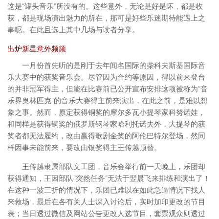
这是“罐头音乐”所没有的。这些意外，无论是好是坏，都是收
获，都是现场演出魅力的所在，那可是好些乐迷期待能遇上之
事呢。在此且选上其中几场与读者分享。
出炉新星意外频频
一月份首先听的是刚于去年闻名国际的柴科夫斯基国际音
乐大赛中的获奖音乐会。尽管因为合约等原因，得以前来登台
的并非冠军得主，但能在比赛前已公开宣布安排这项被称为“音
乐界奥林匹克”的音乐大赛得主前来演出，在此之前，是难以想
象之事。然而，原定获得铜奖的摩尔多瓦小提琴家科努诺娃，
和同样是获得铜奖的俄罗斯钢琴家哈利托诺夫外，大提琴的获
奖者都无法履约，改由赢得歌剧金奖的阿伦巴特尔登场，然同
样因事未能前来，要改由银奖得主王传越顶替。
王传越隶属部队文工团，音乐会举行前一天晚上，乐团却
获得通知，王因部队“突然任务”无法于翌晨飞来排练和演出了！
在这种一波三折的情况下，乐团已难以在如此急逼情况下找人
来救场，最后在各有关人士深入讨论后，实时加印更改的节目
表；当日透过微信及网站公告更改人选节目，套票观众则透过