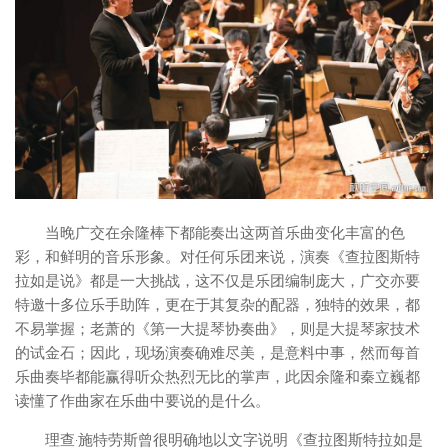
当晚广交在余隆棒下都能奏出这两首乐曲变化丰富的色
彩，和鲜明的音乐形象。对任何乐团来说，演奏《查拉图斯特
拉如是说》都是一大挑战，这不仅是乐团编制庞大，广交亦要
特邀十多位乐手助阵，更在于其复杂的配器，独特的效果，都
不易掌握；老萧的《第一大提琴协奏曲》，则是大提琴家技术
的试金石；因此，现场演奏确难尽美，是意料中事，然而每首
乐曲奏毕都能赢得听众热烈无比的掌声，此因余隆和秦立巍都
读懂了作曲家在乐曲中要说的是什么。
理查·施特劳斯曾很明确地以文字说明《查拉图斯特拉如是