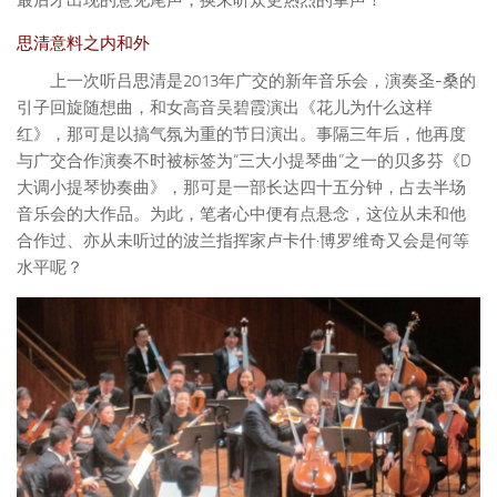
思清意料之内和外
上一次听吕思清是2013年广交的新年音乐会，演奏圣-桑的
引子回旋随想曲，和女高音吴碧霞演出《花儿为什么这样
红》，那可是以搞气氛为重的节日演出。事隔三年后，他再度
与广交合作演奏不时被标签为“三大小提琴曲”之一的贝多芬《D
大调小提琴协奏曲》，那可是一部长达四十五分钟，占去半场
音乐会的大作品。为此，笔者心中便有点悬念，这位从未和他
合作过、亦从未听过的波兰指挥家卢卡什·博罗维奇又会是何等
水平呢？