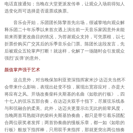
电话直接通知；当晚在大堂更派发传单，让观众入场前得知人
选变化而可选择是否退票或换票。
音乐会开始，乐团团长陈擎首先出场，很诚挚地向观众解
释乐团二十年乐季以来首次遇上演出前一天音乐家因意外未能
前来而要更改曲目的情况，为答谢观众支持，可凭票根，以七
折票价购买广交其后的乐季音乐会门票。陈团长这段发言，先
后被观众五轮掌声打断！就这样，化解了一场随时会引发观众
强烈“反弹”的意外。
颜值掌声强于艺术
这点意外，对当晚保加利亚资深指挥家米沙·达迈夫当然不
会带来什么影响，表现出处变不惊，展现出宽容应对，亦是大
将应有之风。开场改奏柴科夫斯基的名曲《如歌的行板》，四
十七人的弦乐五部合奏，在达迈夫双手十指下，尽展弦乐线条
与和弦融合的柔美。此外，达迈夫更显示出无比的前辈风度，
当晚两首耳熟能详的柴科夫斯基协奏曲，都只是带引着乐团配
合两位获奖者发挥；两首协奏曲的慢板乐章，都一如《如歌的
行板》般放下指挥棒，只用双手来指挥，那就更突出两位独奏