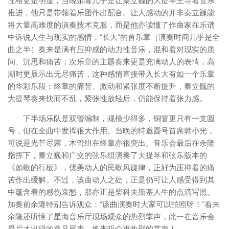
性格更是明显，当晚余隆几乎是让秦立巍的大提琴主导着音乐
推进，他只是带领着乐团作出配合。让人感动的并非秦立巍能
将大量高难度的演奏技术克服，而是他亦读懂了作曲家在乐谱
中诉说人生与现实的感情，“长大”的首乐章（演奏时间几乎是全
曲之半）奏来是满有压抑感的动力性音乐，混和着对现实的质
问、沉思和痛苦；次乐章的主题奏来更是充满动人的表情，高
潮时更展示出无尽痛苦，这种感情直接带入长大有如一个乐章
的华彩乐段；终章的痛苦、激动和紧张度不断提升，秦立巍的
大提琴奏来快而不乱，紧张性放轻后，仍能保持着张力感。
下半场乐队是双管编制，规模少得多，铜管更只有一支圆
号，但在全曲中发挥很大作用。当晚的特邀圆号首席韩小光，
可说是光芒尽露，木管组在终章亦很突出。音乐会最后在余隆
指挥下，秦立巍和广交的弦乐组演奏了大提琴和弦乐版本的
《如歌的行板》，优美动人的民歌风旋律，正好为压抑着的痛
苦作出缓解。不过，该曲动人之处，正是仍可让人感受得到其
中蕴含着的感伤哀愁，那亦正是柴科夫斯基人生的点滴写照。
加奏前余隆特别告诉观众：“该曲演奏时大家可以拍照呀！”看来
余隆还听懂了星海音乐厅现场观众的热烈掌声，此一在音乐会
最后才出现的意见尾声，换来听众更热烈的掌声！