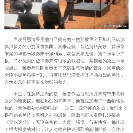
当晚吕思清采用他自己拥有的一把那坡里名琴加利亚诺演
奏贝多芬的小提琴协奏曲，奏来流畅，音色清丽美妙，首乐章
末尾的华彩乐段奏来干净利落，双音效果尤佳。第二乐章小广
板，简朴优美的旋律奏来有很浓的歌唱性，紧接着的第三乐章
回旋曲，独奏与乐队更奏出了充满生气热情的音乐，尾声前的
大段小提琴独奏华彩，再度让吕思清发挥其挥洒自如的琴技，
亦为欢乐的尾声带来增强的动力。
不过，在意料之内的是，这首作品吕思清并未有带来意料
之外的新突破。但在热烈的掌声下，他首先加奏了一曲帕格尼
尼的《无伴奏A大调奏鸣曲》，这三、四分钟的乐曲，展现出飞
扬不羁的琴技；意料之外的却是，随后他再加奏萨拉沙蒂的
《查尔达斯》，无论在音色、力度、强度，节奏快慢，都作出
了很大幅度的对比，让人对他在快速强烈的高潮部份，会作出