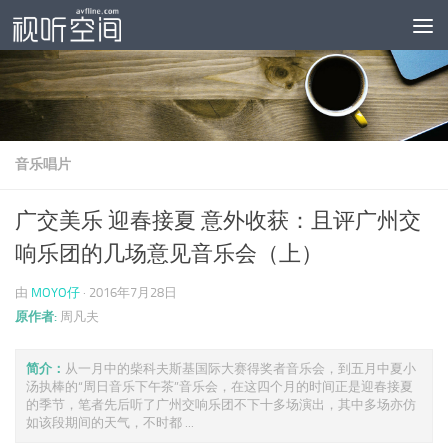
跳至内容
音乐唱片
广交美乐 迎春接夏 意外收获：且评广州交
响乐团的几场意见音乐会（上）
由
MOYO仔
·
2016年7月28日
原作者:
周凡夫
简介：
从一月中的柴科夫斯基国际大赛得奖者音乐会，到五月中夏小
汤执棒的“周日音乐下午茶”音乐会，在这四个月的时间正是迎春接夏
的季节，笔者先后听了广州交响乐团不下十多场演出，其中多场亦仿
如该段期间的天气，不时都 ...