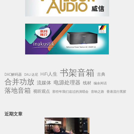
书架音箱
HiFi人生
古典
DAC解码器
DALI 达尼
合并功放
电源处理器
流媒体
线材
编余闲话
落地音箱
视听观点
那些年我们追过的演唱会
音响之路
香港流行黑胶
近期文章