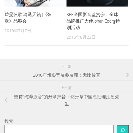
碧旻弦歌 玲透天籟 |《弦
KEF全国影音鉴赏会：全球
歌》品鉴会
品牌推广大使Johan Coorg特
别活动
2019年3月7日
2016年8月23日
下一篇
2016广州影音展参展商：无比传真
上一篇
坚持“纯粹原音”的丹拿声音：访丹拿中国总经理江超先
生
搜索