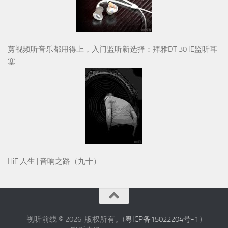
剪视频听音乐都用得上，入门监听新选择：拜雅DT 30 IE监听耳
塞
HiFi人生 | 音响之路（九十）
视听前线 © 2026. 版权所有。(
粤ICP备15022204号-1
)