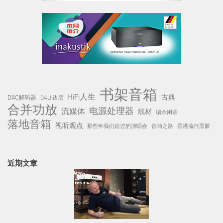
书架音箱
HiFi人生
古典
DAC解码器
DALI 达尼
合并功放
电源处理器
流媒体
线材
编余闲话
落地音箱
视听观点
那些年我们追过的演唱会
音响之路
香港流行黑胶
近期文章