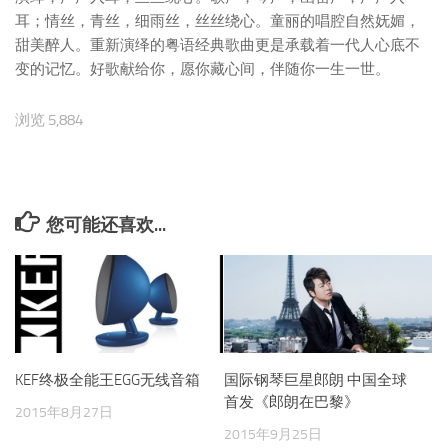
耳；情丝，青丝，细雨丝，丝丝绕心。童丽的唱腔自然妩媚，
甜美醉人。重新演绎的粤语经典歌曲更是承载着一代人心底不
变的记忆。好歌献给你，愿你藏心间，伴随你一生一世。
浏览 5,884
您可能还喜欢...
KEF终极全能王EGG无线音箱
国际钢琴巨星郎朗 中国全球
首发《郎朗在巴黎》
2015年8月27日
2015年9月25日