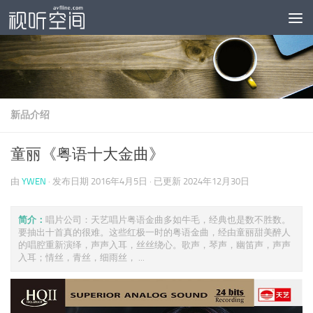
跳至内容
新品介绍
童丽《粤语十大金曲》
由
YWEN
· 发布日期
2016年4月5日
· 已更新
2024年12月30日
简介：
唱片公司：天艺唱片粤语金曲多如牛毛，经典也是数不胜数。
要抽出十首真的很难。这些红极一时的粤语金曲，经由童丽甜美醉人
的唱腔重新演绎，声声入耳，丝丝绕心。歌声，琴声，幽笛声，声声
入耳；情丝，青丝，细雨丝， ...