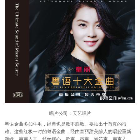
唱片公司：天艺唱片
粤语金曲多如牛毛，经典也是数不胜数。要抽出十首真的很
难。这些红极一时的粤语金曲，经由童丽甜美醉人的唱腔重新
演绎，声声入耳，丝丝绕心。歌声，琴声，幽笛声，声声入