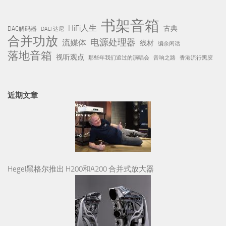
书架音箱
HiFi人生
古典
DAC解码器
DALI 达尼
合并功放
电源处理器
流媒体
线材
编余闲话
落地音箱
视听观点
那些年我们追过的演唱会
音响之路
香港流行黑胶
近期文章
Hegel黑格尔推出 H200和A200 合并式放大器