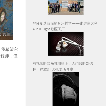
严谨制造背后的音乐哲学——走进意大利
Audia Flight 歌匠工厂
，我希望它
工程师，但
剪视频听音乐都用得上，入门监听新选
择：拜雅DT 30 IE监听耳塞