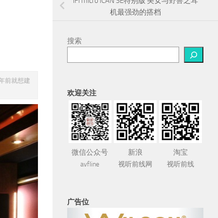
iFi micro iCAN SE特别版 美女与野兽之耳
机最强劲的搭档
搜索
0年前就想建
欢迎关注
微信公众号
新浪
淘宝
avfline
视听前线网
视听前线
广告位