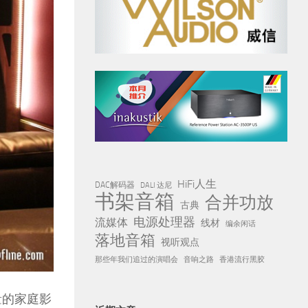
HiFi人生
DAC解码器
DALI 达尼
书架音箱
合并功放
古典
电源处理器
流媒体
线材
编余闲话
落地音箱
视听观点
那些年我们追过的演唱会
音响之路
香港流行黑胶
量的家庭影