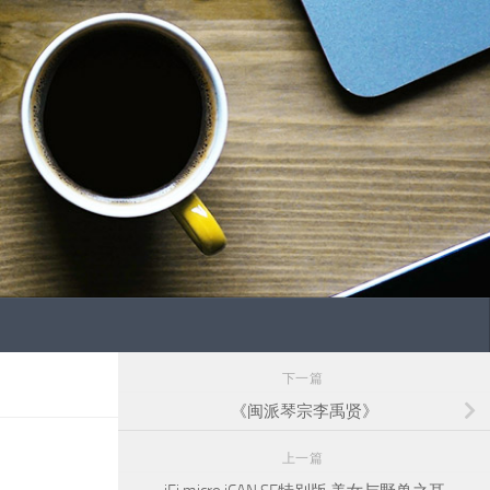
下一篇
《闽派琴宗李禹贤》
上一篇