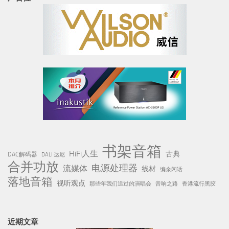
书架音箱
HiFi人生
古典
DAC解码器
DALI 达尼
合并功放
电源处理器
流媒体
线材
编余闲话
落地音箱
视听观点
那些年我们追过的演唱会
音响之路
香港流行黑胶
近期文章