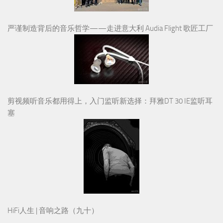
严谨制造背后的音乐哲学——走进意大利 Audia Flight 歌匠工厂
剪视频听音乐都用得上，入门监听新选择：拜雅DT 30 IE监听耳
塞
HiFi人生 | 音响之路（九十）