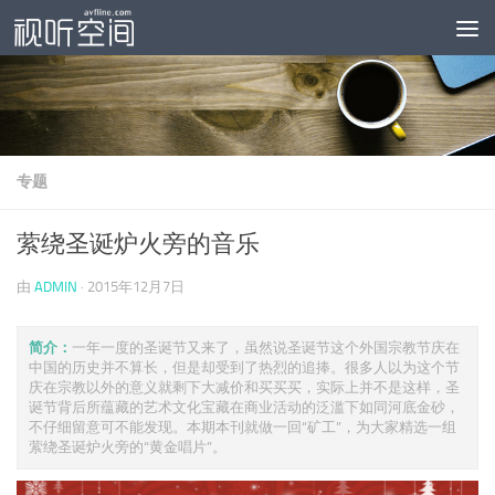
跳至内容
专题
萦绕圣诞炉火旁的音乐
由
ADMIN
·
2015年12月7日
简介：
一年一度的圣诞节又来了，虽然说圣诞节这个外国宗教节庆在
中国的历史并不算长，但是却受到了热烈的追捧。很多人以为这个节
庆在宗教以外的意义就剩下大减价和买买买，实际上并不是这样，圣
诞节背后所蕴藏的艺术文化宝藏在商业活动的泛滥下如同河底金砂，
不仔细留意可不能发现。本期本刊就做一回“矿工”，为大家精选一组
萦绕圣诞炉火旁的“黄金唱片”。