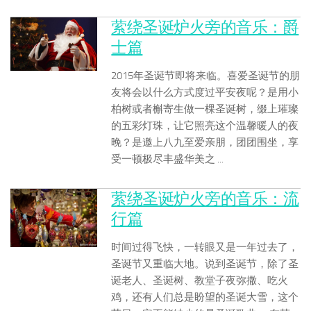
萦绕圣诞炉火旁的音乐：爵
士篇
2015年圣诞节即将来临。喜爱圣诞节的朋
友将会以什么方式度过平安夜呢？是用小
柏树或者槲寄生做一棵圣诞树，缀上璀璨
的五彩灯珠，让它照亮这个温馨暖人的夜
晚？是邀上八九至爱亲朋，团团围坐，享
受一顿极尽丰盛华美之 ...
萦绕圣诞炉火旁的音乐：流
行篇
时间过得飞快，一转眼又是一年过去了，
圣诞节又重临大地。说到圣诞节，除了圣
诞老人、圣诞树、教堂子夜弥撒、吃火
鸡，还有人们总是盼望的圣诞大雪，这个