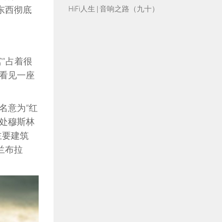
HiFi人生 | 音响之路（九十）
东西彻底
”占着很
看见一座
名意为“红
一处穆斯林
主要建筑
兰布拉