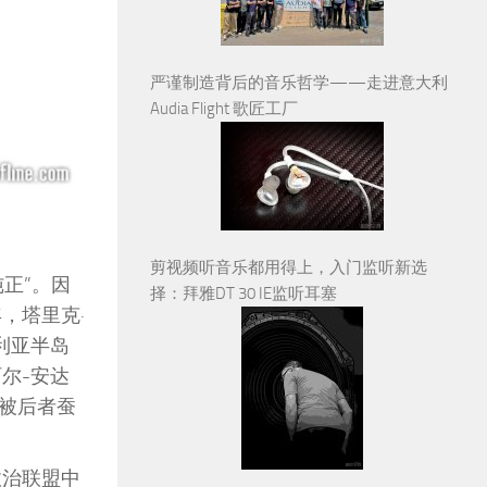
严谨制造背后的音乐哲学——走进意大利
Audia Flight 歌匠工厂
剪视频听音乐都用得上，入门监听新选
正”。因
择：拜雅DT 30 IE监听耳塞
，塔里克·
利亚半岛
尔-安达
被后者蚕
政治联盟中