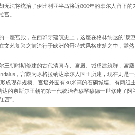
却无法将统治了伊比利亚半岛将近800年的摩尔人留下的
拉宫。
的一座宫殿，在西班牙建筑史上，这座在格林纳达的“废宫
在文艺复兴之前流行于欧洲的哥特式风格建筑之中，豁然
尔王朝时期修建的古代清真寺、宫殿、城堡建筑群，宫殿
Andalus，宫殿为原格拉纳达摩尔人国王所建，现在则是
步形成现存规模。宫墙外围有30米高的石砌城墙。有两组
格拉纳达的奈斯尔王朝的第一代统治者穆罕穆德一世修建了阿
红宫”。