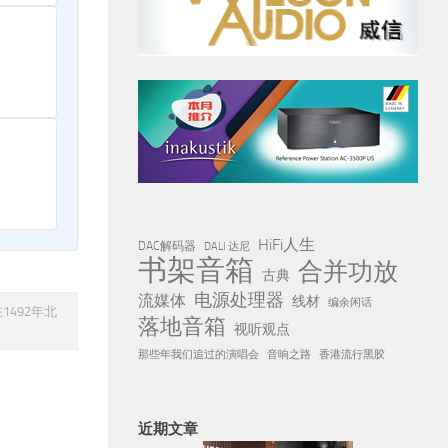
HiFi人生
DAC解码器
DALI 达尼
书架音箱
合并功放
古典
电源处理器
流媒体
线材
编余闲话
492年北
落地音箱
视听观点
那些年我们追过的演唱会
音响之路
香港流行黑胶
近期文章