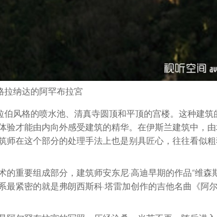
格拉纳达的阿罕布拉宮
阿拉伯风格的喷水池、清真寺圆顶和平顶的宫楼。这种建筑
体验才能由内向外感受建筑的精华。在伊斯兰建筑中，由
筑师在这个部分的处理手法上也是别具匠心，往往看似粗
的重要组成部分，建筑师安东尼·高迪早期的作品“维森斯
系最紧密的就是弗朗西斯科·塔雷加创作的吉他名曲《阿