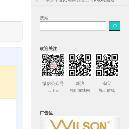
惠普小旋风音响 维真五号PRO收藏版
搜索
欢迎关注
微信公众号
新浪
淘宝
avfline
视听前线网
视听前线
广告位