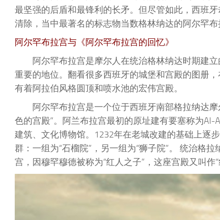
最坚强的后盾和最锋利的长矛。但尽管如此，西班牙
清除，当中最著名的标志物当数格林纳达的阿尔罕布
阿尔罕布拉宫与《阿尔罕布拉宫的回忆》
阿尔罕布拉宫是摩尔人在统治格林纳达时期建立
重要的地位。翻看很多西班牙的城堡和宫殿的图册，
有着阿拉伯风格圆顶和喷水池的宏伟宫殿。
阿尔罕布拉宫是一个位于西班牙南部格拉纳达摩
色的宫殿”。阿兰布拉宫最初的原址建有要塞称为Al-
建筑、文化博物馆。1232年在老城改建的基础上逐
群：一组为“石榴院”，另一组为“狮子院”。 统治
宫，因穆罕穆德被称为“红人之子”，这座宫殿又叫作“