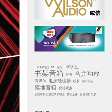
HiFi人生
DAC解码器
DALI 达尼
书架音箱
合并功放
古典
电源处理器
流媒体
线材
编余闲话
落地音箱
视听观点
那些年我们追过的演唱会
音响之路
香港流行黑胶