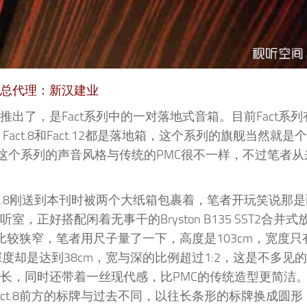
总代理：新汉建业
前就推出了，是Fact系列中的一对落地式音箱。目前Fact系列有F
PMC Fact.8和Fact.12都是落地箱，这个系列的旗舰当然就
第二。听说这个系列的声音风格与传统的PMC很不一样，不过笔者
Fact.8刚送到本刊时被两个大纸箱包裹着，笔者开玩笑说那
室，正好搭配闲着无事干的Bryston B135 SST2合并
面板比较狭窄，笔者用尺子量了一下，高度是103cm，宽度只
而深度却是达到38cm，宽与深的比例超过1:2，这是不多见的，F
长，同时还带着一丝现代感，比PMC的传统造型更简洁
ct.8前方的标牌与过去不同，以往长条形的标牌换成圆形，“