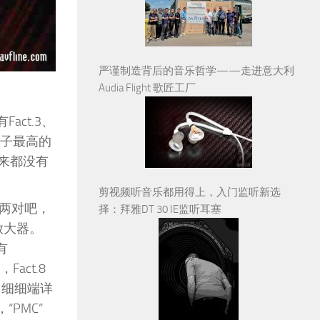
严谨制造背后的音乐哲学——走进意大利
Audia Flight 歌匠工厂
act.3、
是个子最高的
从来都没有
剪视频听音乐都用得上，入门监听新选
是两对吧，
择：拜雅DT 30 IE监听耳塞
式放大器。
有
act.8
。细细端详
PMC”