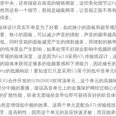
形中央，还有镶嵌在箱底的镀铬脚架，这些美化细节让Fac
然而还有一个细节，那就是磁吸网罩，让音箱正面不再
得多。
.8的箱体设计其实不单是为了好看，如此狭小的面板和超常
要。狭小的面板，可以减少声音的绕射，声音的频率越
低，同时音箱的面板越宽产生的绕射越多，而绕射的频
的纯净度会产生影响，如果处理不好就会影响中低频听
常规的箱体深度，这是因为Fact.8采用ATL传输线设计，
的箱体来获得足够多的低频量感和下潜能力，因此修长的Fa
8Hz的低频响应！要知道它只是采用5.5英寸的低中音单元
和SEAS合作开发的SONOMEX软球顶单元，这个单元的高频
以兼顾部分中频的重播，据说高音单元上的金属保护网经过精心
的扩散性能，听者无需端坐皇帝位即可获得良好的听音体
目的当然是增强低中频的效果。这两个单元是配合ATL传输线
理，提高刚性，因而这个单元的反应快速灵敏，而且能承