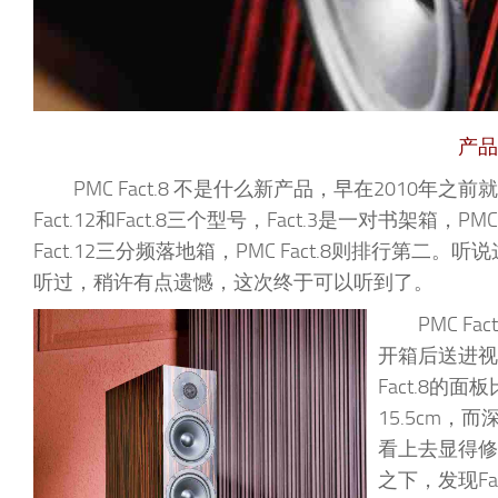
产品
PMC Fact.8 不是什么新产品，早在2010年之
Fact.12和Fact.8三个型号，Fact.3是一对书架箱，
Fact.12三分频落地箱，PMC Fact.8则排行
听过，稍许有点遗憾，这次终于可以听到了。
PMC 
开箱后送进视听
Fact.8的
15.5cm，
看上去显得修
之下，发现Fa