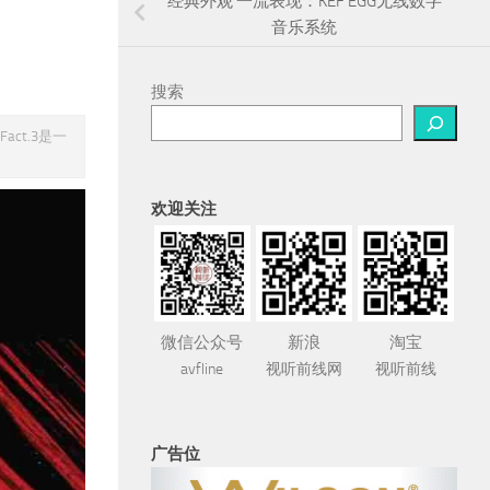
经典外观 一流表现：KEF EGG无线数字
音乐系统
搜索
act.3是一
欢迎关注
微信公众号
新浪
淘宝
avfline
视听前线网
视听前线
广告位