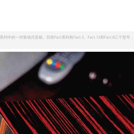
列中的一对落地式音箱。目前Fact系列有Fact.3、Fact.12和Fact.8三个型号，F