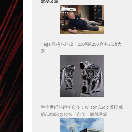
近期文章
Hegel黑格尔推出 H200和A200 合并式放大
器
半个世纪的声学自传：Wilson Audio 美国威
信Autobiography「自传」旗舰音箱