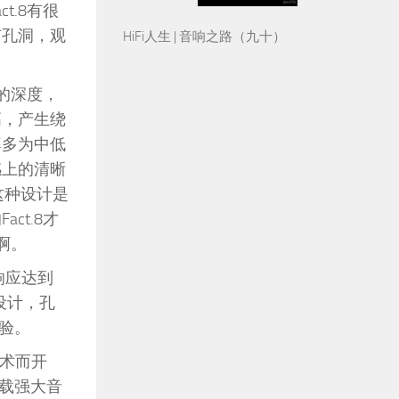
t.8有很
有孔洞，观
HiFi人生 | 音响之路（九十）
规的深度，
高，产生绕
率多为中低
感上的清晰
这种设计是
ct.8才
啊。
响应达到
设计，孔
验。
技术而开
载强大音