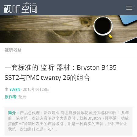
跳至内容
视听器材
一套标准的“监听”器材：Bryston B135
SST2与PMC twenty 26的组合
由
YWEN
·
2015年9月23日
原作者:
尧辰
简介：
产品总代理：新汉建业 鸣谢典雅音乐花园提供器材试听！ 几年
前，笔者第一次进入音响这个大家庭时，就被Bryston（拜事通）功放
搭配PMC音箱所发出的声音吸引，那是一种真实的声音，那种声音让
我第一次知道什么是Hi-En ...