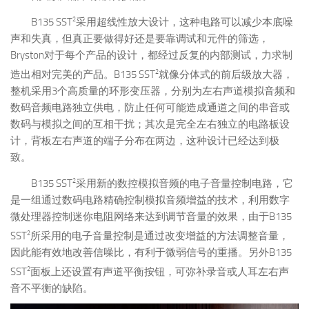
2
B135 SST
采用超线性放大设计，这种电路可以减少本底噪
声和失真，但真正要做得好还是要靠调试和元件的筛选，
Bryston对于每个产品的设计，都经过反复的内部测试，力求制
2
造出相对完美的产品。B135 SST
就像分体式的前后级放大器，
整机采用3个高质量的环形变压器，分别为左右声道模拟音频和
数码音频电路独立供电，防止任何可能造成通道之间的串音或
数码与模拟之间的互相干扰；其次是完全左右独立的电路板设
计，背板左右声道的端子分布在两边，这种设计已经达到极
致。
2
B135 SST
采用新的数控模拟音频的电子音量控制电路，它
是一组通过数码电路精确控制模拟音频增益的技术，利用数字
微处理器控制迷你电阻网络来达到调节音量的效果，由于B135
2
SST
所采用的电子音量控制是通过改变增益的方法调整音量，
因此能有效地改善信噪比，有利于微弱信号的重播。另外B135
2
SST
面板上还设置有声道平衡按钮，可弥补录音或人耳左右声
音不平衡的缺陷。