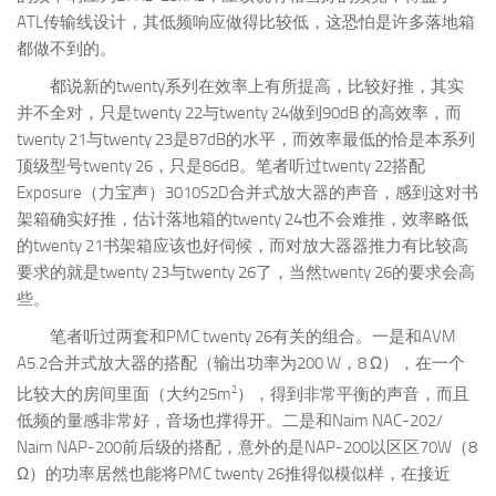
ATL传输线设计，其低频响应做得比较低，这恐怕是许多落地箱
都做不到的。
都说新的twenty系列在效率上有所提高，比较好推，其实
并不全对，只是twenty 22与twenty 24做到90dB 的高效率，而
twenty 21与twenty 23是87dB的水平，而效率最低的恰是本系列
顶级型号twenty 26，只是86dB。笔者听过twenty 22搭配
Exposure（力宝声）3010S2D合并式放大器的声音，感到这对书
架箱确实好推，估计落地箱的twenty 24也不会难推，效率略低
的twenty 21书架箱应该也好伺候，而对放大器器推力有比较高
要求的就是twenty 23与twenty 26了，当然twenty 26的要求会高
些。
笔者听过两套和PMC twenty 26有关的组合。一是和AVM
A5.2合并式放大器的搭配（输出功率为200 W，8 Ω），在一个
2
比较大的房间里面（大约25m
），得到非常平衡的声音，而且
低频的量感非常好，音场也撑得开。二是和Naim NAC-202/
Naim NAP-200前后级的搭配，意外的是NAP-200以区区70W（8
Ω）的功率居然也能将PMC twenty 26推得似模似样，在接近