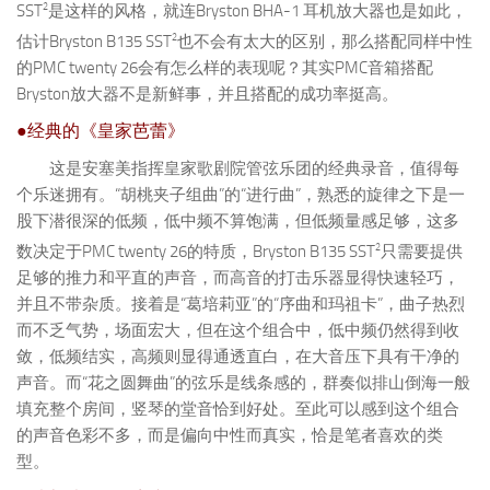
2
SST
是这样的风格，就连Bryston BHA-1 耳机放大器也是如此，
2
估计Bryston B135 SST
也不会有太大的区别，那么搭配同样中性
的PMC twenty 26会有怎么样的表现呢？其实PMC音箱搭配
Bryston放大器不是新鲜事，并且搭配的成功率挺高。
●经典的《皇家芭蕾》
这是安塞美指挥皇家歌剧院管弦乐团的经典录音，值得每
个乐迷拥有。“胡桃夹子组曲”的“进行曲”，熟悉的旋律之下是一
股下潜很深的低频，低中频不算饱满，但低频量感足够，这多
2
数决定于PMC twenty 26的特质，Bryston B135 SST
只需要提供
足够的推力和平直的声音，而高音的打击乐器显得快速轻巧，
并且不带杂质。接着是“葛培莉亚”的“序曲和玛祖卡”，曲子热烈
而不乏气势，场面宏大，但在这个组合中，低中频仍然得到收
敛，低频结实，高频则显得通透直白，在大音压下具有干净的
声音。而“花之圆舞曲”的弦乐是线条感的，群奏似排山倒海一般
填充整个房间，竖琴的堂音恰到好处。至此可以感到这个组合
的声音色彩不多，而是偏向中性而真实，恰是笔者喜欢的类
型。