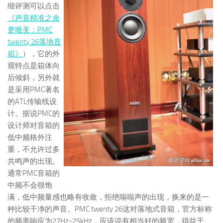
细评测可以点击
《声音精准之余
更唯美：PMC
twenty 26落地音
箱》
），它的外
观特点是箱体向
后倾斜，另外就
是采用PMC著名
的ATL传输线设
计。据说PMC的
设计师对音箱的
低中频格外注
重，不允许过多
共鸣声的出现。
通常PMC音箱的
中频不会很饱
满，低中频量感也略有收敛，拒绝嗡嗡声的出现，换来的是一
种比较干净的声音。PMC twenty 26这对落地式音箱，官方标称
的频率响应为27Hz-25kHz，应该说有相当好的频宽，得益于