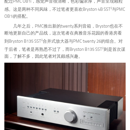
配过PMC OB1i，感觉声音很清晰，色彩偏浓厚，声音呈现颗粒
2
感。这是两种不同风味，不过笔者更喜欢Bryston 4B SST
与PMC
OB1i的搭配。
几年之后，PMC推出新的twenty系列音箱，Bryston也在不
断地更新自己的产品线，这次笔者在典雅音乐花园的香港房看
2
到Bryston B135 SST
合并式放大器与PMC twenty 26的组合。对
2
于后者，笔者是再熟悉不过了，而Bryston B135 SST
则是首次谋
面，了解不多，因此笔者对其颇感兴趣。