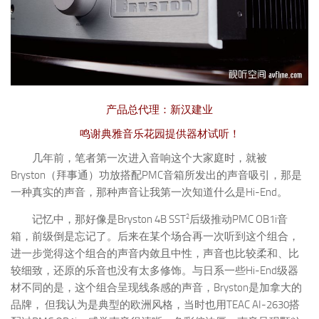
产品总代理：新汉建业
鸣谢典雅音乐花园提供器材试听！
几年前，笔者第一次进入音响这个大家庭时，就被
Bryston（拜事通）功放搭配PMC音箱所发出的声音吸引，那是
一种真实的声音，那种声音让我第一次知道什么是Hi-End。
2
记忆中，那好像是Bryston 4B SST
后级推动PMC OB1i音
箱，前级倒是忘记了。后来在某个场合再一次听到这个组合，
进一步觉得这个组合的声音内敛且中性，声音也比较柔和、比
较细致，还原的乐音也没有太多修饰。与日系一些Hi-End级器
材不同的是，这个组合呈现线条感的声音，Bryston是加拿大的
品牌， 但我认为是典型的欧洲风格，当时也用TEAC AI-2630搭