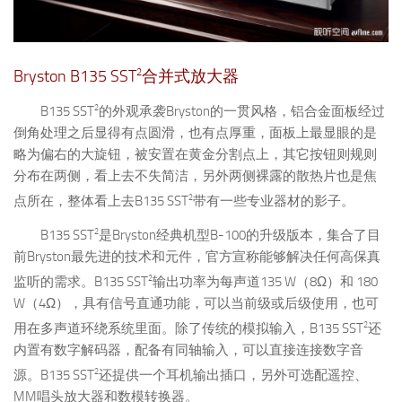
Bryston B135 SST
2
合并式放大器
2
B135 SST
的外观承袭Bryston的一贯风格，铝合金面板经过
倒角处理之后显得有点圆滑，也有点厚重，面板上最显眼的是
略为偏右的大旋钮，被安置在黄金分割点上，其它按钮则规则
分布在两侧，看上去不失简洁，另外两侧裸露的散热片也是焦
2
点所在，整体看上去B135 SST
带有一些专业器材的影子。
2
B135 SST
是Bryston经典机型B-100的升级版本，集合了目
前Bryston最先进的技术和元件，官方宣称能够解决任何高保真
2
监听的需求。B135 SST
输出功率为每声道135 W（8Ω）和 180
W（4Ω），具有信号直通功能，可以当前级或后级使用，也可
2
用在多声道环绕系统里面。除了传统的模拟输入，B135 SST
还
内置有数字解码器，配备有同轴输入，可以直接连接数字音
2
源。B135 SST
还提供一个耳机输出插口，另外可选配遥控、
MM唱头放大器和数模转换器。