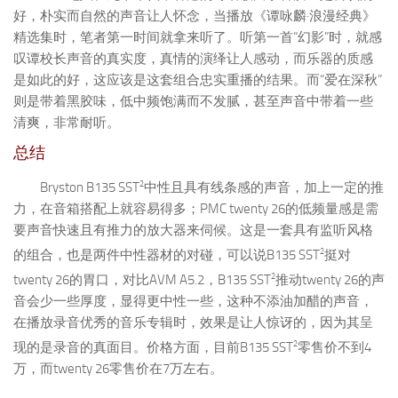
好，朴实而自然的声音让人怀念，当播放《谭咏麟·浪漫经典》
精选集时，笔者第一时间就拿来听了。听第一首“幻影”时，就感
叹谭校长声音的真实度，真情的演绎让人感动，而乐器的质感
是如此的好，这应该是这套组合忠实重播的结果。而“爱在深秋”
则是带着黑胶味，低中频饱满而不发腻，甚至声音中带着一些
清爽，非常耐听。
总结
2
Bryston B135 SST
中性且具有线条感的声音，加上一定的推
力，在音箱搭配上就容易得多；PMC twenty 26的低频量感是需
要声音快速且有推力的放大器来伺候。这是一套具有监听风格
2
的组合，也是两件中性器材的对碰，可以说B135 SST
挺对
2
twenty 26的胃口，对比AVM A5.2，B135 SST
推动twenty 26的声
音会少一些厚度，显得更中性一些，这种不添油加醋的声音，
在播放录音优秀的音乐专辑时，效果是让人惊讶的，因为其呈
2
现的是录音的真面目。价格方面，目前B135 SST
零售价不到4
万，而twenty 26零售价在7万左右。