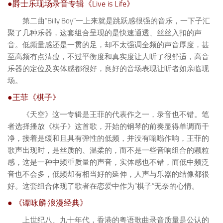
●爵士乐现场录音专辑《Live is Life》
第二曲“Billy Boy”一上来就是跳跃感很强的音乐，一下子汇
聚了几种乐器，这套组合呈现的是快速通透、丝丝入扣的声
音。低频量感还是一贯的足，却不太强调全频的声音厚度，甚
至高频有点清瘦，不过平衡度和真实度让人听了很舒适，高音
乐器的定位及实体感都很好，良好的音场表现让听者如亲临现
场。
●王菲《棋子》
《天空》这一专辑是王菲的代表作之一，录音也不错。笔
者选择播放《棋子》这首歌，开始的钢琴的前奏显得单调而干
净，接着是缓和且具有弹性的低频，并没有嗡嗡作响，王菲的
歌声出现时，是丝质的、温柔的，而不是一些音响组合的颗粒
感，这是一种中频重质量的声音，实体感也不错，而低中频泛
音也不会多，低频却有相当好的延伸，人声与乐器的结像都很
好。这套组合体现了歌者在恋爱中作为“棋子”无奈的心情。
● 《谭咏麟·浪漫经典》
上世纪八、九十年代，香港的粤语歌曲录音质量是公认的