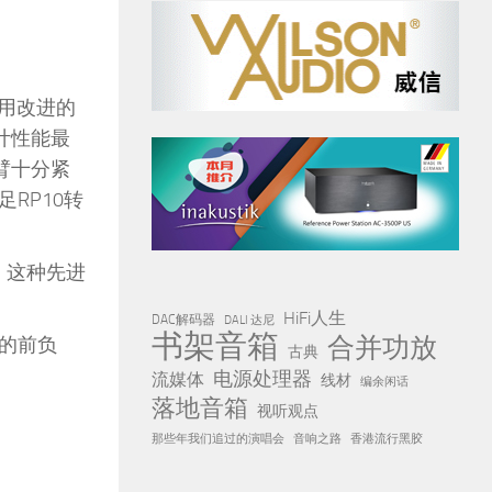
使用改进的
计性能最
臂十分紧
RP10转
。这种先进
HiFi人生
DAC解码器
DALI 达尼
书架音箱
合并功放
的前负
古典
电源处理器
流媒体
线材
编余闲话
落地音箱
视听观点
那些年我们追过的演唱会
音响之路
香港流行黑胶