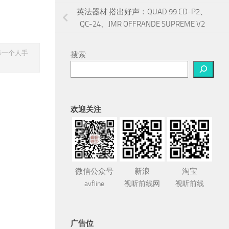
英法器材 搭出好声：QUAD 99 CD-P2、
QC-24、JMR OFFRANDE SUPREME V2
每一个人手
搜索
欢迎关注
微信公众号
新浪
淘宝
avfline
视听前线网
视听前线
广告位