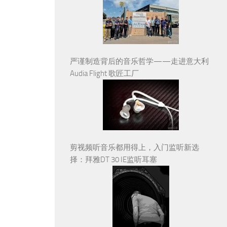
严谨制造背后的音乐哲学——走进意大利
Audia Flight 歌匠工厂
剪视频听音乐都用得上，入门监听新选
择：拜雅DT 30 IE监听耳塞