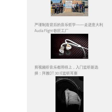
严谨制造背后的音乐哲学——走进意大利
Audia Flight 歌匠工厂
剪视频听音乐都用得上，入门监听新选
择：拜雅DT 30 IE监听耳塞