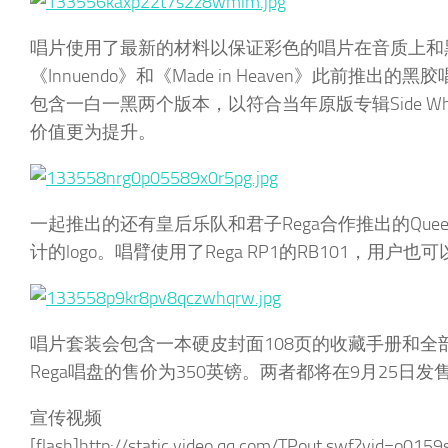
唱片使用了最新的材料以保证彩色的唱片在音质上和黑
《Innuendo》和《Made in Heaven》此前推
包含一白一黑两个版本，以符合当年原版专辑Side Whi
价值更为提升。
一起推出的还有皇后乐队和君子Rega合作推出的Queen b
计的logo。唱臂使用了Rega RP1的RB101，用户也可以
唱片套装会包含一本硬皮封面108页的收藏手册和全部歌曲的
Rega唱盘的售价为350英镑。两者都将在9月25日发
宣传视频
[flash]http://static.video.qq.com/TPout.swf?vid=o015