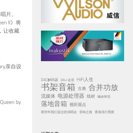
张唱片。
n II》将
面，让收藏
ury亲自设
HiFi人生
DAC解码器
DALI 达尼
书架音箱
合并功放
古典
电源处理器
流媒体
线材
编余闲话
en by
落地音箱
视听观点
那些年我们追过的演唱会
音响之路
香港流行黑胶