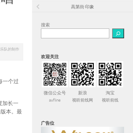
高第街·印象
搜索
后乐队的制作
欢迎关注
每一个过
微信公众号
新浪
淘宝
avfline
视听前线网
视听前线
速度加长一
的版本。最
广告位