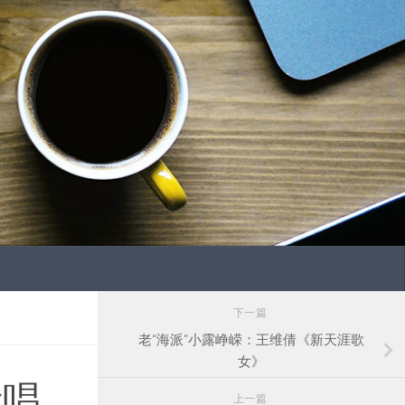
下一篇
老“海派”小露峥嵘：王维倩《新天涯歌
女》
念唱
上一篇