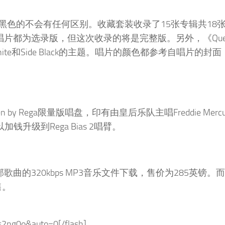
色的不会有任何区别。收藏套装收录了15张专辑共18
出的黑胶唱片都为选录版，但这次收录的将是完整版。另外，《Quee
te和Side Black的主题。唱片的颜色都参考自唱片的封
y Rega限量版唱盘，印有由皇后乐队主唱Freddie Merc
加钱升级到Rega Bias 2唱臂。
320kbps MP3音乐文件下载，售价为285英镑。而Que
售。
9s2ng0o&auto=0[/flash]