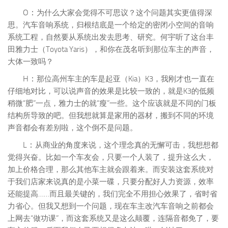
拆开Yaris的门板，没有任何秘密，就是原装位置，直接换装喇叭
O：
为什么大家会觉得不可思议？这个问题其实更值得深
思。汽车音响系统，归根结底是一个给定的密闭小空间的音响
系统工程，自然要从系统出发去思考、研究。何宇听了这台丰
田雅力士（Toyota Yaris），和你在茂名听到那位车主的声音，
大体一致吗？
H：
那位高州车主的车是起亚（Kia）K3，我刚才也一直在
仔细地对比，可以说声音的效果是比较一致的，就是K3的低频
稍微“肥”一点，雅力士的就“瘦”一些。这个应该就是不同的门板
结构所导致的吧。但我想就算是家用的器材，搬到不同的环境
声音都会有差别啦，这个倒不是问题。
L：
从商业的角度来说，这个理念真的无懈可击，我想想都
觉得兴奋。比如一个车友会，只要一个人装了，提升这么大，
加上价格合理，那么其他车主就会跟着来。而安装这套系统对
于我们店家来说真的是小菜一碟，只要分配好人力资源，效率
还能提高……而且最关键的，我们完全不用担心效果了，省时省
力省心。但我又想到一个问题，现在车主改汽车音响之前都会