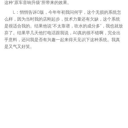
有原车音响那种声音侧在一边，有时候甚至在脚底唱歌的感
觉。而且就一台智能手机的价格，我想大多数车主都不会拒绝
这种“原车音响升级”所带来的效果。
L：
悄悄告诉O版，今年年初我问何宇，这个无损的系统怎
么样，因为当时我的店刚起步，技术力量还有欠缺，这个系统
是很适合我的。结果他说“不太靠谱，吹水的成分多”，我也就放
弃了。结果早几天他打电话跟我说，A0真的很不错啊，完全出
乎意料，还问我是否有兴趣一起来得天见识下这种系统。我真
是又气又好笑。