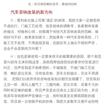
左：“小吉”分享如何快速调整一只低音箱体，满足汽车音响的特殊需要
中：过程全部公开，加以集体讨论的形式，务求所有人都参与并掌握
右：听完再把喇叭拆开，看箱内结构
汽车音响改装的新方向
O：
看到各位脸上写着“满足”的表情，我想大家一定都觉得
不虚此行。门板工艺处理、低音箱体的调教等，各家都有各家
的做法、经验和心得，但都属于传统汽车音响改装的范畴。做
得好与不好，效果差别甚大；而如果有一种汽车音响系统，门
板工艺不处理、不用超低音箱，也能在车上做出不错的声音，
这会不会是新的方向呢？
H：
这也是驱使我一定要来得天的最重要的原因。那个装思
普A0的车主来到我这里，虽然我帮他按照你的要求对安装进行
纠正，但声音我是不抱希望的：不做隔音、不做门板工艺处
理、喇叭原位安装、没有低音炮、原车主机输出，完全不用调
试……把我们以前所学的音响改装知识都完全颠覆了。但安装好
之后一听，我马上服气了，三频均衡、层次丰富、音量不大的
同时有足够的能量，而且声音是在仪表台上面正前方的，并没