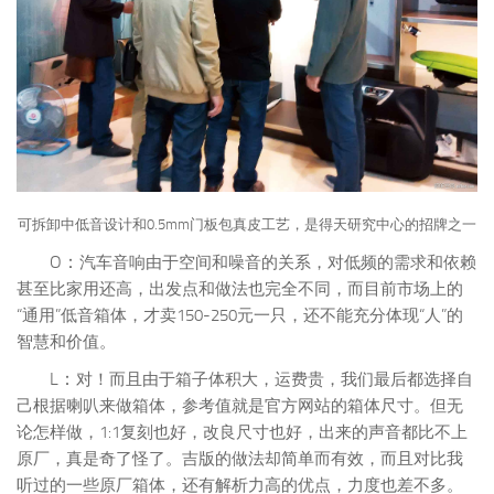
可拆卸中低音设计和0.5mm门板包真皮工艺，是得天研究中心的招牌之一
O：
汽车音响由于空间和噪音的关系，对低频的需求和依赖
甚至比家用还高，出发点和做法也完全不同，而目前市场上的
“通用”低音箱体，才卖150-250元一只，还不能充分体现“人”的
智慧和价值。
L：
对！而且由于箱子体积大，运费贵，我们最后都选择自
己根据喇叭来做箱体，参考值就是官方网站的箱体尺寸。但无
论怎样做，1:1复刻也好，改良尺寸也好，出来的声音都比不上
原厂，真是奇了怪了。吉版的做法却简单而有效，而且对比我
听过的一些原厂箱体，还有解析力高的优点，力度也差不多。