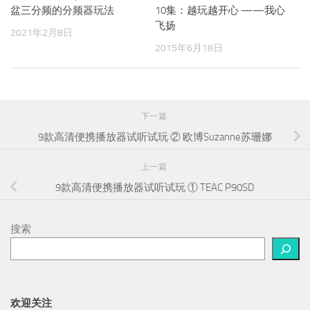
您可能还喜欢...
汽车音响问答 | 关于劲浪黄
汽车音响发烧友“Oh访谈”第
盆三分频的分频器玩法
10集：越玩越开心 ——我心
飞扬
2021年2月8日
2015年6月18日
下一篇
9款高清便携播放器试听试玩 ② 欧博Suzanne苏珊娜
上一篇
9款高清便携播放器试听试玩 ① TEAC P90SD