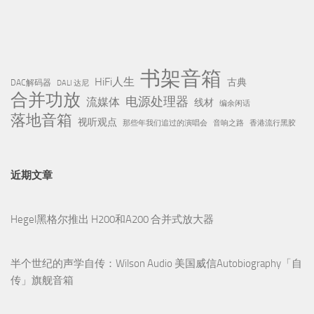
书架音箱
HiFi人生
古典
DAC解码器
DALI 达尼
合并功放
电源处理器
流媒体
线材
编余闲话
落地音箱
视听观点
那些年我们追过的演唱会
音响之路
香港流行黑胶
近期文章