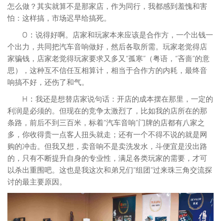
怎么做？其实就算不是那家店，作为同行，我都感到羞愧和害
怕：这样搞，市场迟早给搞死。
O：
说得好啊。店家和玩家本来应该是合作方，一个出钱一
个出力，共同把汽车音响做好，然后各取所需。玩家老觉得店
家骗钱，店家老觉得玩家要求又多又“孤寒”（粤语，“吝啬”的意
思），这种互不信任互相算计，相当于合作方的内耗，最终音
响搞不好，还伤了和气。
H：
我还是想替店家说句话：开店的成本摆在那里，一定的
利润是必须的。但现在的竞争太激烈了，比如我的店所在的那
条路，前后不到三百米，标着“汽车音响”门牌的店都有八家之
多，你收得贵一点客人扭头就走；还有一个不得不说的就是网
购的冲击。但我又想，卖音响不是卖洗发水，斗便宜是没出路
的，只有不断提升自身的专业性，满足各类玩家的需要，才可
以杀出重围吧。这也是我这次和弟兄们“组团”过来珠三角交流探
讨的最主要原因。