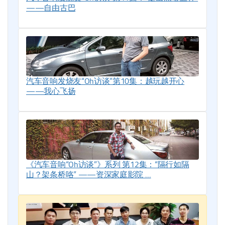
——自由古巴
汽车音响发烧友“Oh访谈”第10集：越玩越开心
——我心飞扬
《汽车音响“Oh访谈”》系列 第12集：“隔行如隔
山？架条桥咯” ——资深家庭影院 …