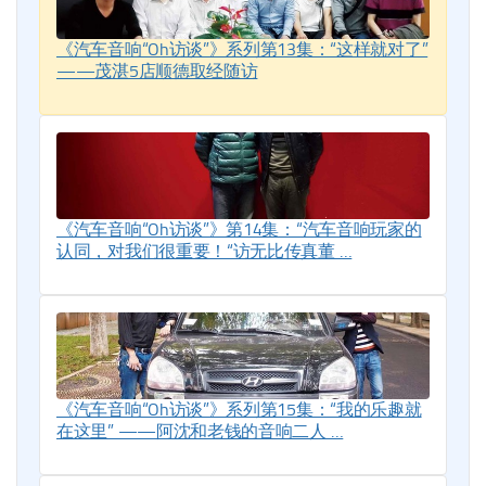
《汽车音响“Oh访谈”》系列第13集：“这样就对了”
——茂湛5店顺德取经随访
《汽车音响“Oh访谈”》第14集：“汽车音响玩家的
认同，对我们很重要！“访无比传真董 …
《汽车音响“Oh访谈”》系列第15集：“我的乐趣就
在这里” ——阿沈和老钱的音响二人 …