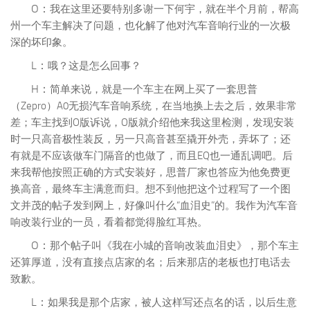
O：
我在这里还要特别多谢一下何宇，就在半个月前，帮高
州一个车主解决了问题，也化解了他对汽车音响行业的一次极
深的坏印象。
L：
哦？这是怎么回事？
H：
简单来说，就是一个车主在网上买了一套思普
（Zepro）A0无损汽车音响系统，在当地换上去之后，效果非常
差；车主找到O版诉说，O版就介绍他来我这里检测，发现安装
时一只高音极性装反，另一只高音甚至撬开外壳，弄坏了；还
有就是不应该做车门隔音的也做了，而且EQ也一通乱调吧。后
来我帮他按照正确的方式安装好，思普厂家也答应为他免费更
换高音，最终车主满意而归。想不到他把这个过程写了一个图
文并茂的帖子发到网上，好像叫什么“血泪史”的。我作为汽车音
响改装行业的一员，看着都觉得脸红耳热。
O：
那个帖子叫《我在小城的音响改装血泪史》，那个车主
还算厚道，没有直接点店家的名；后来那店的老板也打电话去
致歉。
L：
如果我是那个店家，被人这样写还点名的话，以后生意