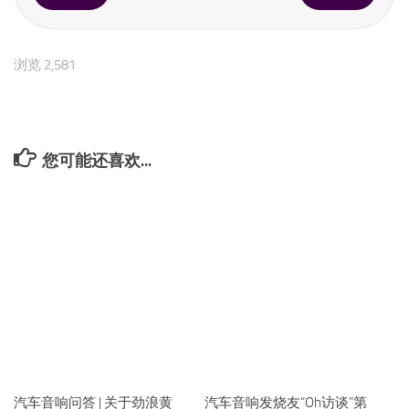
好吃，肯定比不上大酒楼。但如果你去到外地，吃不惯当地的
食品，第一时间想到的，还会是这样的店，我想这套系统他的
定位，是很清晰的。那么，在这样的架构基础上，是否有更高
级的配置，我想你们可以看看听听吉版的车。造价大约20万，
但也是免调试的。由于时间关系，我们的聊天就告一段落了，
下个月我回家乡，咱们再好好聚聚，如何？
H：
好的，多谢O版！
L：
等你回来！
上一篇
下一篇
浏览 2,581