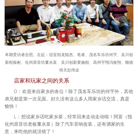
本期受访者合照。左起：信宜劲龙陆杰、笔者、茂名车乐坊何宇、吴川创
新程振彬、化州原音坊董永富、吴川创新黄施朝、高州宇翔冯俊翔、顺德
得天彭伟业
店家和玩家之间的关系
O：
欢迎来自家乡的各位！除了茂名车乐坊的何宇外，其他
弟兄都是第一次见面。好久没有这么多人用家乡话交流，真是
愉快！
L：
想说家乡话吃家乡菜，经常回来走动走动啦！阿富（指
化州原音坊老板董永富）除了汽车音响改装，还有酒家的生
意，来吃他的就没错了！