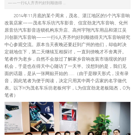
——一行6人齐齐约好到顺德得 ...
2014年11月底的某个周末，茂名、湛江地区的5个汽车音响
改装店家——茂名车乐坊汽车影音、信宜劲龙汽车音响、化州
原音坊汽车影音连锁机构东升店、高州宇翔汽车用品和湛江吴
川创新汽车音响——一行6人齐齐约好到顺德得天汽车音响研究
中心参观交流。原本当天夜晚还要赶到广州的他们，却临时决
定就地住下，第二天继续互相探讨，一直到傍晚才不舍离开。
笔者作为老乡，自然不会放过了解家乡音响改装市场现状的好
机会，于是也在得天中心随访了一天半。没想到的是，我们见
面的话题，是从一张网贴开始的……（由于是聊天形式，没有录
音，因此笔者为便于阅读，决定只用其中两个店家的名字做代
表。以下H为茂名车乐坊老板何宇，L为信宜劲龙老板陆杰，O为
笔者）