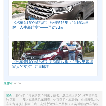
《汽车音响“Oh访谈”》系列第16集：“音响新理
解，人生新维度”——再访Echo
《汽车音响“Oh访谈”》系列第17集： “用效果赢得
家人的支持”- 江湖郎中
原作者:
ohno
简介：
2014年11月底的某个周末，茂名、湛江地区的5个汽车音响改
装店家——茂名车乐坊汽车影音、信宜劲龙汽车音响、化州原音坊汽
车影音连锁机构东升店、高州宇翔汽车用品和湛江吴川创新汽车音响