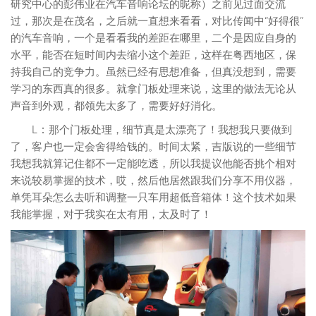
研究中心的彭伟业在汽车音响论坛的昵称）之前见过面交流
过，那次是在茂名，之后就一直想来看看，对比传闻中“好得很”
的汽车音响，一个是看看我的差距在哪里，二个是因应自身的
水平，能否在短时间内去缩小这个差距，这样在粤西地区，保
持我自己的竞争力。虽然已经有思想准备，但真没想到，需要
学习的东西真的很多。就拿门板处理来说，这里的做法无论从
声音到外观，都领先太多了，需要好好消化。
L：
那个门板处理，细节真是太漂亮了！我想我只要做到
了，客户也一定会舍得给钱的。时间太紧，吉版说的一些细节
我想我就算记住都不一定能吃透，所以我提议他能否挑个相对
来说较易掌握的技术，哎，然后他居然跟我们分享不用仪器，
单凭耳朵怎么去听和调整一只车用超低音箱体！这个技术如果
我能掌握，对于我实在太有用，太及时了！