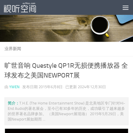
跳至内容
业界新闻
旷世音响 Questyle QP1R无损便携播放器 全
球发布之美国NEWPORT展
由
YWEN
· 发布日期
2015年6月8日
· 已更新
2024年12月30日
简介：
T.H.E. (The Home Entertainment Show) 是北美地区专门针对Hi-
End Audio的著名展会，至今已有30多年的历史，成功吸引了越来越多
的世界著名品牌参加。 （美国Newport展现场） 2015年5月29日，美
国Newport展如期而 ...