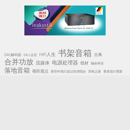
书架音箱
HiFi人生
古典
DAC解码器
DALI 达尼
合并功放
电源处理器
流媒体
线材
编余闲话
落地音箱
视听观点
那些年我们追过的演唱会
音响之路
香港流行黑胶
近期文章