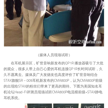
（媒体人员现场试听）
在耳机展示区，旷世音响新发布的QP1R 播放器吸引了大批
的观众，很多人带上自己心爱的耳机连接QP1R长时间试听，久
久不愿离去。媒体及广大发烧友也高度评价了旷世音响结合
STAX旗舰SR－009耳机新发布的CMA800P，认为CMA800P前级
的出现给STAX的粉丝们带来了更高的期待。下图为美国知名耳
机论坛Head-Fi评测员现场试听CMA800P电流模前级+STAX静电
耳机系统。