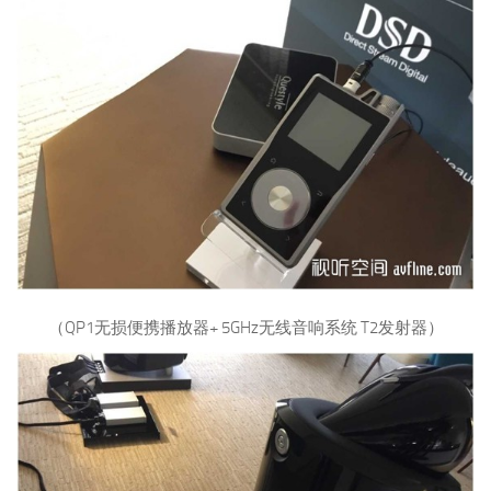
（QP1无损便携播放器+ 5GHz无线音响系统 T2发射器）