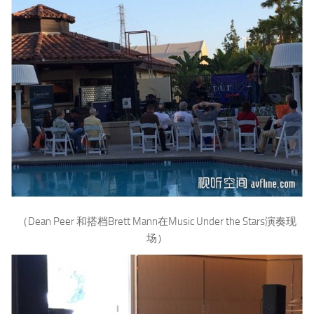
（Dean Peer 和搭档Brett Mann在Music Under the Stars演奏现
场）