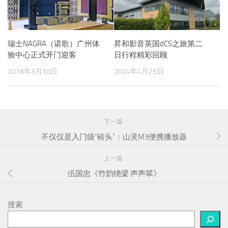
瑞士NAGRA（诺歌）广州体
昇和影音英国dCS之旅第二
验中心正式开门迎客
日行程精彩回顾
2018年3月30日
2024年4月25日
下一篇
不仅仅是入门级“砖头”：山灵M3便携播放器
上一篇
伍国忠《竹韵绕梁·声声翠》
搜索