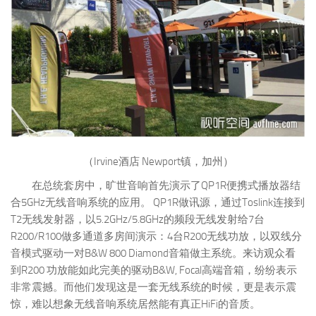
（Irvine酒店 Newport镇，加州）
在总统套房中，旷世音响首先演示了QP1R便携式播放器结
合5GHz无线音响系统的应用。 QP1R做讯源，通过Toslink连接到
T2无线发射器，以5.2GHz/5.8GHz的频段无线发射给7台
R200/R100做多通道多房间演示：4台R200无线功放，以双线分
音模式驱动一对B&W 800 Diamond音箱做主系统。来访观众看
到R200 功放能如此完美的驱动B&W, Focal高端音箱，纷纷表示
非常震撼。而他们发现这是一套无线系统的时候，更是表示震
惊，难以想象无线音响系统居然能有真正HiFi的音质。