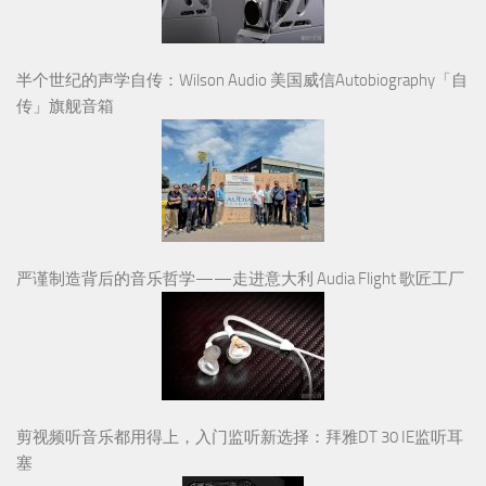
半个世纪的声学自传：Wilson Audio 美国威信Autobiography「自
传」旗舰音箱
严谨制造背后的音乐哲学——走进意大利 Audia Flight 歌匠工厂
剪视频听音乐都用得上，入门监听新选择：拜雅DT 30 IE监听耳
塞