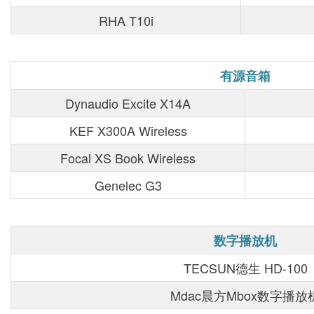
RHA T10i
有源音箱
Dynaudio Excite X14A
KEF X300A Wireless
Focal XS Book Wireless
Genelec G3
数字播放机
TECSUN德生 HD-100
Mdac晨方Mbox数字播放