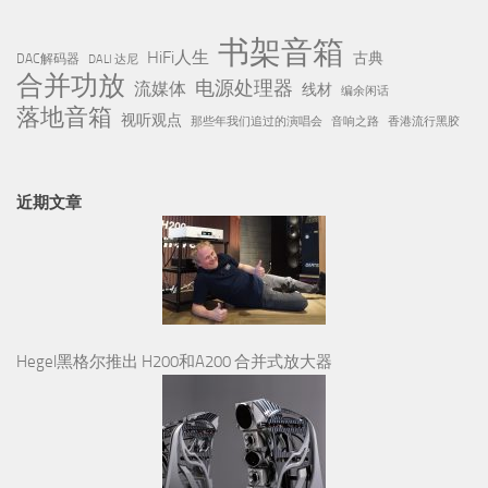
书架音箱
HiFi人生
古典
DAC解码器
DALI 达尼
合并功放
电源处理器
流媒体
线材
编余闲话
落地音箱
视听观点
那些年我们追过的演唱会
音响之路
香港流行黑胶
近期文章
Hegel黑格尔推出 H200和A200 合并式放大器