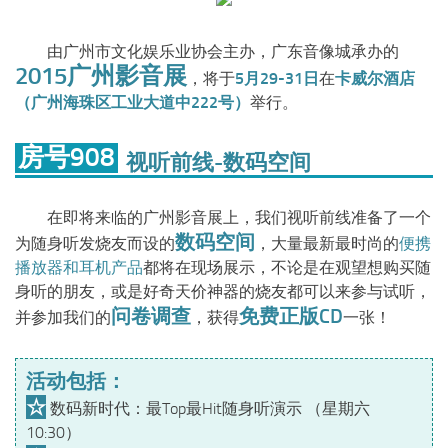
由广州市文化娱乐业协会主办，广东音像城承办的
2015广州影音展
，将于
5月29-31日
在
卡威尔酒店
（广州海珠区工业大道中222号）
举行。
房号908
视听前线-数码空间
在即将来临的广州影音展上，我们视听前线准备了一个
数码空间
为随身听发烧友而设的
，大量最新最时尚的
便携
播放器和耳机产品
都将在现场展示，不论是在观望想购买随
身听的朋友，或是好奇天价神器的烧友都可以来参与试听，
问卷调查
免费正版CD
并参加我们的
，获得
一张！
活动包括：
☆
数码新时代：
最Top最Hit随身听演示 （星期六 
10:30）