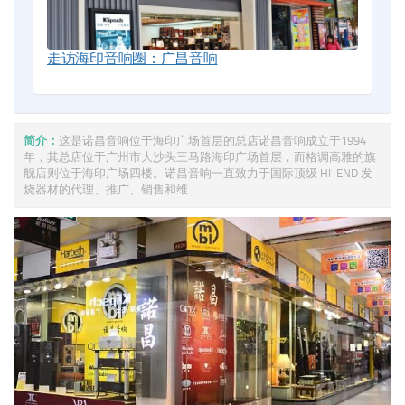
走访海印音响圈：广昌音响
简介：
这是诺昌音响位于海印广场首层的总店诺昌音响成立于1994
年，其总店位于广州市大沙头三马路海印广场首层，而格调高雅的旗
舰店则位于海印广场四楼。诺昌音响一直致力于国际顶级 HI-END 发
烧器材的代理、推广、销售和维 ...