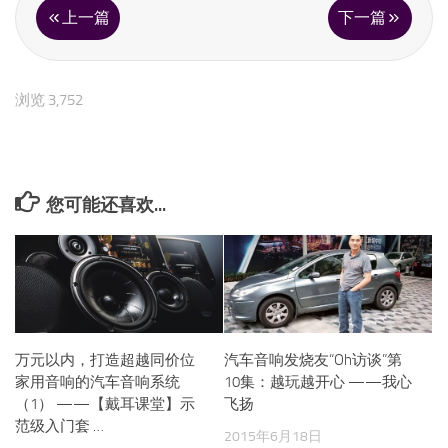
上一篇
下一篇
浏览 3,752
您可能还喜欢...
万元以内，打造超越同价位
汽车音响发烧友“Oh访谈”第
家用音响的汽车音响系统
10集：越玩越开心 ——我心
（1） ——【戴耳课堂】示
飞扬
范级入门套 …
2015年6月18日