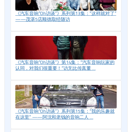
《汽车音响“Oh访谈”》系列第13集：“这样就对了”
——茂湛5店顺德取经随访
《汽车音响“Oh访谈”》第14集：“汽车音响玩家的
认同，对我们很重要！“访无比传真董 …
《汽车音响“Oh访谈”》系列第15集：“我的乐趣就
在这里” ——阿沈和老钱的音响二人 …