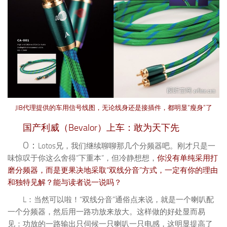
JIB代理提供的车用信号线图，无论线身还是接插件，都明显“瘦身”了
国产利威（Bevalor）上车：敢为天下先
O：
Lotos兄，我们继续聊聊那几个分频器吧。刚才只是一
味惊叹于你这么舍得“下重本”，但冷静想想，
你没有单纯采用打
磨分频器，而是更果决地采取“双线分音”方式，一定有你的理由
和独特见解？能与读者说一说吗？
L：当然可以啦！“双线分音”通俗点来说，就是一个喇叭配
一个分频器，然后用一路功放来放大。这样做的好处显而易
见：功放的一路输出只伺候一只喇叭一只电感，这明显提高了