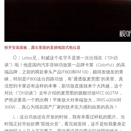
拆开安装面板，露出里面的直插电阻式电位器
O：
Lotos兄，利威这个名字不是第一次出现在《“Oh访
谈”》啦！他是国内汽车音响功放第一品牌卡莱（Colorful）的高
端品牌，之前的两款拳头产品IF800和IM100，颇得发烧友的青
睐，特别是IF800这台四路功放，有“通透版麦景图”的美誉。真
没想到卡莱还有这样的本事，新功放直接就来个大跨越，这个
对比《“Oh访谈”》去年介绍的麦景图的旗舰功放MCC 602TM，
俨然还要高一个档次啊！平衡放大对单端放大，RMS 400W对
300W……真心为现在国产厂家的技术实力感到由衷的高兴！
L：这台功放还在开发的时候，我有幸看过样机的图片。当
时我正好开始折腾“双线分音”，看完就觉得，这不是给我量身定
做的吗？！马上下定要了。我这里说其中两点打动我的地方：