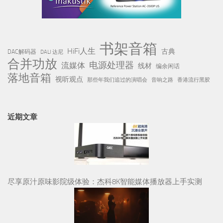
书架音箱
HiFi人生
古典
DAC解码器
DALI 达尼
合并功放
电源处理器
流媒体
线材
编余闲话
落地音箱
视听观点
那些年我们追过的演唱会
音响之路
香港流行黑胶
近期文章
尽享原汁原味影院级体验：杰科8K智能媒体播放器上手实测