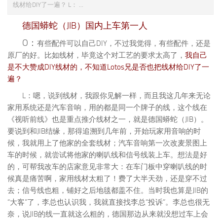
线材给DIY了一遍？ L： ...
德国蟒蛇（JIB）国内上车第一人
O：
有些配件可以自己DIY，不过我觉得，有些配件，还是
原厂的好。比如线材，毕竟这个对工艺的要求太高了，
我自己
是不大赞成DIY线材的，不知道Lotos兄是否也把线材给DIY了一
遍？
L：嗯，说到线材，我跟你见解一样，而且我这几年来无论
家用系统还是汽车音响，用的都是同一个牌子的线，这个线在
《视听前线》也是重点推介线材之一，就是德国蟒蛇（JIB）。
要说到和JIB结缘，那得追溯到几年前，开始玩家用音响的时
候，我就用上了他家的全套线材；汽车音响第一次改麦景图上
车的时候，就尝试将他家的喇叭线和信号线装上车。想法是好
的，可帮我改车的店家意见非常大：在车门板中穿喇叭线的时
候真是痛苦啊，家用线材太粗了！费了大半天劲，还是穿不过
去；信号线也粗，铺好之后地毯都盖不住。当时我也算是JIB的
“大客”了，李总也认识我，我就直接找李总“投诉”。李总也很无
奈，说JIB的线一直就这么粗的，德国那边从来就没想过车上会