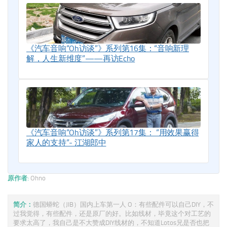
《汽车音响“Oh访谈”》系列第16集：“音响新理
解，人生新维度”——再访Echo
《汽车音响“Oh访谈”》系列第17集： “用效果赢得
家人的支持”- 江湖郎中
原作者:
Ohno
简介：
德国蟒蛇（JIB）国内上车第一人 O：有些配件可以自己DIY，不
过我觉得，有些配件，还是原厂的好。比如线材，毕竟这个对工艺的
要求太高了，我自己是不大赞成DIY线材的，不知道Lotos兄是否也把