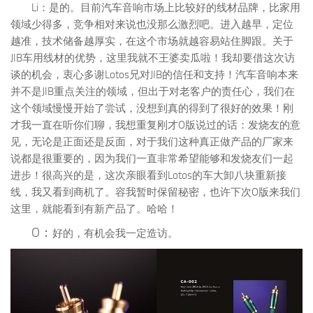
Li：是的。目前汽车音响市场上比较好的线材品牌，比家用
领域少得多，竞争相对来说也没那么激烈吧。进入越早，定位
越准，技术储备越厚实，在这个市场就越容易站住脚跟。关于
JIB车用线材的优势，这里我就不王婆卖瓜啦！我却要借这次访
谈的机会，衷心多谢Lotos兄对JIB的信任和支持！汽车音响本来
并不是JIB重点关注的领域，但出于对老客户的责任心，我们在
这个领域慢慢开始了尝试，没想到真的得到了很好的效果！刚
才我一直在听你们聊，我想重复刚才O版说过的话：发烧友的意
见，无论是正面还是反面，对于我们这种真正做产品的厂家来
说都是很重要的，因为我们一直非常希望能够和发烧友们一起
进步！很高兴的是，这次亲眼看到Lotos的车大卸八块重新接
线，我又看到商机了。容我暂时保留秘密，也许下次O版来我们
这里，就能看到有新产品了。哈哈！
O：
好的，有机会我一定造访。