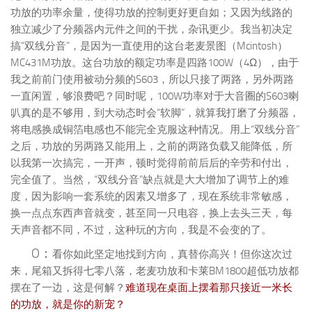
功放的功率余量，使得功放的控制更好更自如；又因为线路的
独立减少了分频器内元件之间的干扰，杂讯更少。我当初决定
搞“双线分音”，是因为一直使用的这台老麦景图（Mcintosh）
MC431M功放。这台功放的额定功率是四路100W（4Ω），由于
我之前前门使用被动分频的S603，所以只接了两路，另外两路
一直闲置，够浪费吧？同时呢，100W功率对于大音圈的S603喇
叭真的是不够用，到大动态时会“软脚”，就算我打磨了分频器，
将电感换成铜箔电感也不能完全克服这种情况。用上“双线分音”
之后，功放的另两路又能用上，之前的两路负载又能降低，所
以我第一次搞完，一开声，顿时觉得前前后后的辛劳和付出，
完全值了。当然，“双线分音”缺点就是大大增加了调节上的难
度，因为影响一套系统的因素又增多了，现在系统非常敏感，
换一点点东西声音就变，甚至同一只电容，换上去头三天，每
天声音都不同，不过，这种玩的方向，我是不会变的了。
O：
看你如此坚定地找到方向，真替你高兴！但你这次过
来，尾箱又拆得七零八落，老麦功放和卡莱BM1800超低功放都
摆在了一边，这是何解？
难道现在桌面上摆着那只接近一米长
的功放，就是你的新宠？