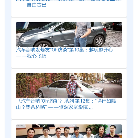
——自由古巴
汽车音响发烧友“Oh访谈”第10集：越玩越开心
——我心飞扬
《汽车音响“Oh访谈”》系列 第12集：“隔行如隔
山？架条桥咯” ——资深家庭影院 …