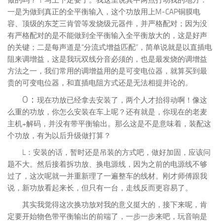
一是为做到真正的全平衡输入，这个功放用上M-CAP铜膜电
容、顶级的东芝三肯管等发烧级元器件，并严格配对；因为没
有严格配对的是不能做到全平衡输入全平衡放大的，这是好声
的关键；二是每声道是“分流式增益匹配”，简单说就是以直插电
阻来调增益，这是我玩双线分音必须的，也是最发烧的调增益
方法之一，我们常用的调增益用的是可变电位器，就算买到最
贵的可变电位器，和直插电阻方式还是无法相提并论的。
O：
现在功放已经拿去安装了，两个人才抬得动啊！像这
么重的功放，你怎么安装在车上呢？还有就是，你现在的老麦
主机+解码，并没有带平衡输出。那么这是不是意味着，装配这
个功放，有为以后升级做打算？
L：安装的话，暂时还是吊装的方式吧，做好加固，应该问
题不大。然后接着拆功放、换电源线，因为之前的电源线不够
过了，这次呢就一并重新理了一遍整车的线材。刚才师傅跟我
说，新功放看起来长，但只有一台，走线反而更容易了。
其实我觉得这次换功放对我的意义挺大的，接下来呢，肯
定要开始物色带平衡输出的前端了，一步一步来吧，玩音响是