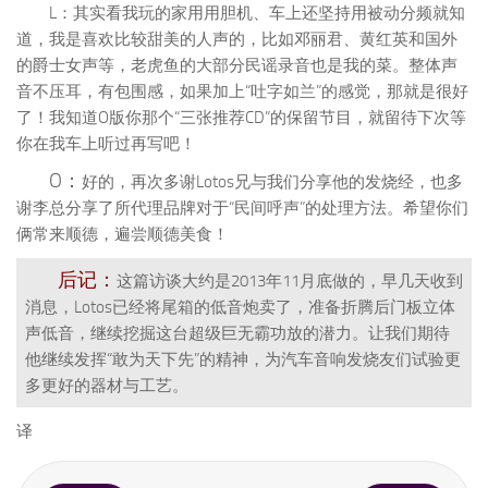
L：其实看我玩的家用用胆机、车上还坚持用被动分频就知
道，我是喜欢比较甜美的人声的，比如邓丽君、黄红英和国外
的爵士女声等，老虎鱼的大部分民谣录音也是我的菜。整体声
音不压耳，有包围感，如果加上“吐字如兰”的感觉，那就是很好
了！我知道O版你那个“三张推荐CD”的保留节目，就留待下次等
你在我车上听过再写吧！
O：
好的，再次多谢Lotos兄与我们分享他的发烧经，也多
谢李总分享了所代理品牌对于“民间呼声”的处理方法。希望你们
俩常来顺德，遍尝顺德美食！
后记：
这篇访谈大约是2013年11月底做的，早几天收到
消息，Lotos已经将尾箱的低音炮卖了，准备折腾后门板立体
声低音，继续挖掘这台超级巨无霸功放的潜力。让我们期待
他继续发挥“敢为天下先”的精神，为汽车音响发烧友们试验更
多更好的器材与工艺。
译