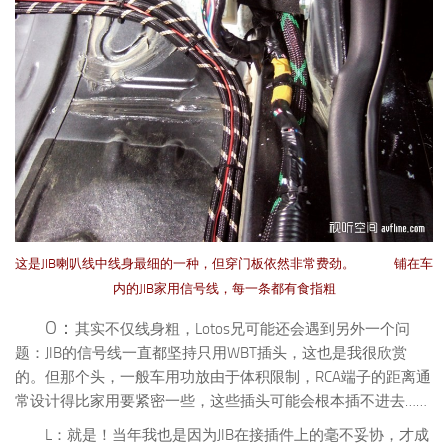
这是JIB喇叭线中线身最细的一种，但穿门板依然非常费劲。 铺在车
内的JIB家用信号线，每一条都有食指粗
O：
其实不仅线身粗，Lotos兄可能还会遇到另外一个问
题：JIB的信号线一直都坚持只用WBT插头，这也是我很欣赏
的。但那个头，一般车用功放由于体积限制，RCA端子的距离通
常设计得比家用要紧密一些，这些插头可能会根本插不进去……
L：就是！当年我也是因为JIB在接插件上的毫不妥协，才成