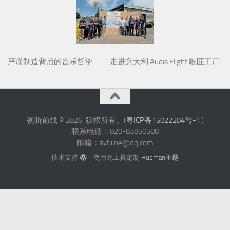
严谨制造背后的音乐哲学——走进意大利 Audia Flight 歌匠工厂
视听前线 © 2026. 版权所有。(
粤ICP备15022204号-1
)
联系电话：020-83850588
邮箱：avfliine@qq.com
技术支持
- 使用此工具定制
Hueman主题