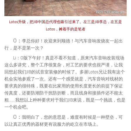
Lotos升级，把JIB中国总代理也吸引过来了。左三是JIB李总，左五是
Lotos，摊着手的是笔者
O：
李总你好！欢迎来到顺德！与汽车音响发烧友一起出
行，是不是第一次？
Li：O版下午好！真是不看不知道，原来汽车音响改装现场
这么多讲究，整个工序很复杂，对工艺的要求也很严谨，让我
回想起我们JIB的试音室装修的时候了。多谢Lotos兄让我有这个
机会实地参观了一次。还有一个感受就是，汽车音响对线材的
要求真的很特殊，既要在比家用的使用长度更长的前提下保证
传真度，还要防潮防干扰防折断，而且线身和接插件还不能太
粗……我想以上种种要求对于我们JIB来说，既是一个挑战，也是
一个机会吧。
O：
我明白了，您的意思是，难度有时候是一种壁垒，可
以让真正优秀的器材更有说服力的屹立在市场上。