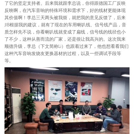
了它的坚定支持者。后来我就跟李总说，你得跟德国工厂反映
反映啊，在汽车音响的特殊环境和需求下，好的线材更能体现
其价值啊！李总三天两头被我烦，就把我的意见反馈了，后来
JIB根据我的建议，就有了现在的车用喇叭线、信号线产品，音
质怎样先不说，你看喇叭线就变成了扁线，信号线的线径也小
了不少，这种从善而流的厂家，还是很让我高兴的。这次我来
顺德升级，李总（下文简称Li）也跟着过来了，他也想看看我们
这种汽车音响发烧友更换器材的过程，以及一些调试手段等
等。