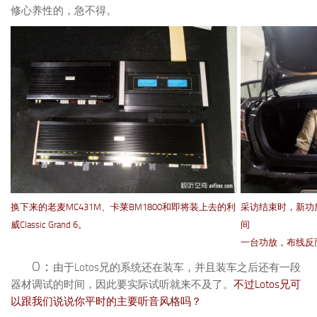
修心养性的，急不得。
换下来的老麦MC431M、卡莱BM1800和即将装上去的利
采访结束时，新功
威Classic Grand 6。
间
一台功放，布线反
O：
由于Lotos兄的系统还在装车，并且装车之后还有一段
器材调试的时间，因此要实际试听就来不及了。
不过Lotos兄可
以跟我们说说你平时的主要听音风格吗？