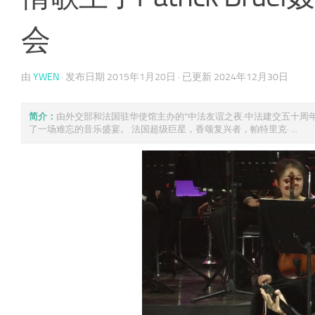
会
由
YWEN
· 发布日期
2015年1月20日
· 已更新
2024年12月30日
简介：
由外交部和法国驻华使馆主办的“中法友谊之夜·中法建交五十周年
了一场难忘的音乐盛宴。 法国超级巨星，香颂复兴者，帕特里克· ...