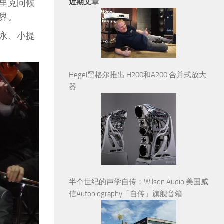
近期文章
里克问候
界。
昌永、小提
Hegel黑格尔推出 H200和A200 合并式放大
器
半个世纪的声学自传：Wilson Audio 美国威
信Autobiography「自传」旗舰音箱