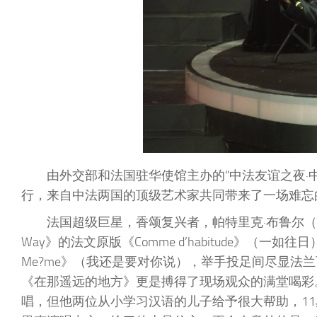
由外交部和法国驻华使馆主办的“中法友谊之夜·中
行，来自中法两国的顶级艺术家共同带来了一场难忘
法国超级巨星，香颂复兴者，帕特里克·布鲁尔（Pat
Way》的法文原版《Comme d’habitude》（一如往
Me?me》（我还是要对你说），举手投足间尽显法
《在那遥远的地方》更是搏得了现场观众的满堂喝彩
唱，但他两位从小学习汉语的儿子给予很大帮助，1