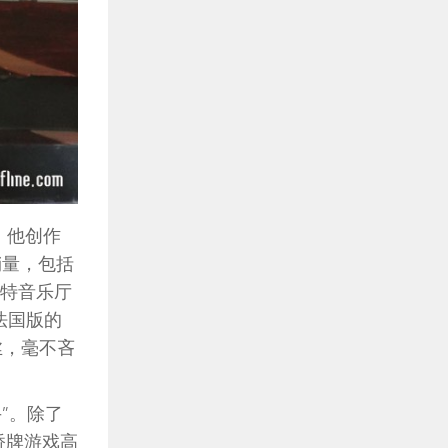
。他创作
销量，包括
伯特音乐厅
“法国版的
粉丝，毫不吝
手”。除了
桥牌游戏高