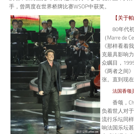
手，曾两度在世界桥牌比赛WSOP中获奖。
【关于帕
80年代
（Marre d
《那样看着我》（
克最具影响力
众瞩目，199
《两者之间》（
张。直到现在
法国香颂
香颂，C
负着世人对于
流行乐坛同样受
响法国乐坛甚