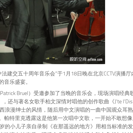
法建交五十周年音乐会”于1月18日晚在北京CCTV演播
的音乐盛宴。
rick Bruel）受邀参加了当晚的音乐会，现场演唱经典
日），还与著名女歌手柏文深情对唱他的创作歌曲《J’te l’Dis Q
兰西浪漫绅士的风情，随后用中文演唱的一曲中国观众耳
。帕特里克透露这是他第一次唱中文歌，一开始不敢想像
1岁的小儿子亲自录制《在那遥远的地方》用相当标准的