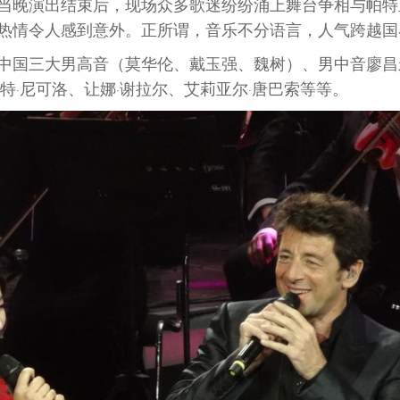
当晚演出结束后，现场众多歌迷纷纷涌上舞台争相与帕特
热情令人感到意外。正所谓，音乐不分语言，人气跨越国
e、中国三大男高音（莫华伦、戴玉强、魏树）、男中音廖
特·尼可洛、让娜·谢拉尔、艾莉亚尔·唐巴索等等。