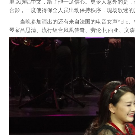
里克演唱中文，给了他十足信心。更令人意外的是，
合影，一度使得保全人员出动保持秩序，现场歌迷的
当晚参加演出的还有来自法国的电音女声Yell
琴家吕思清、流行组合凤凰传奇、劳伦·柯西亚、文森