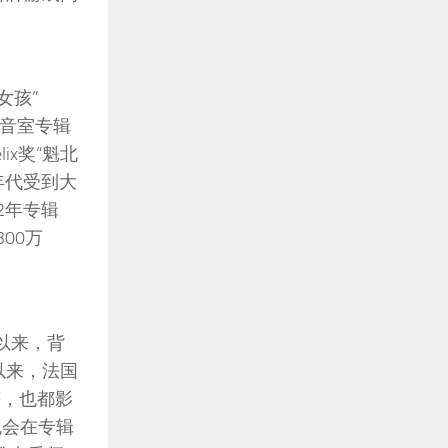
女孩”
张录音室专辑
ix奖“魁北
年代受到大
2年专辑
00万
纪以来，背
以来，法国
等，也都影
也会在专辑