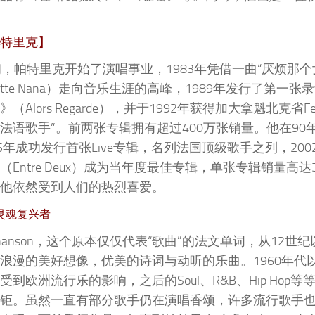
特里克】
初，帕特里克开始了演唱事业，1983年凭借一曲“厌烦那个
e Cette Nana）走向音乐生涯的高峰，1989年发行了第一
Alors Regarde），并于1992年获得加大拿魁北克省Fel
法语歌手”。前两张专辑拥有超过400万张销量。他在90
5年成功发行首张Live专辑，名列法国顶级歌手之列，200
Entre Deux）成为当年度最佳专辑，单张专辑销量高达3
他依然受到人们的热烈喜爱。
灵魂复兴者
hanson，这个原本仅仅代表“歌曲”的法文单词，从12世
浪漫的美好想像，优美的诗词与动听的乐曲。1960年代
到欧洲流行乐的影响，之后的Soul、R&B、Hip Hop等
钜。虽然一直有部分歌手仍在演唱香颂，许多流行歌手