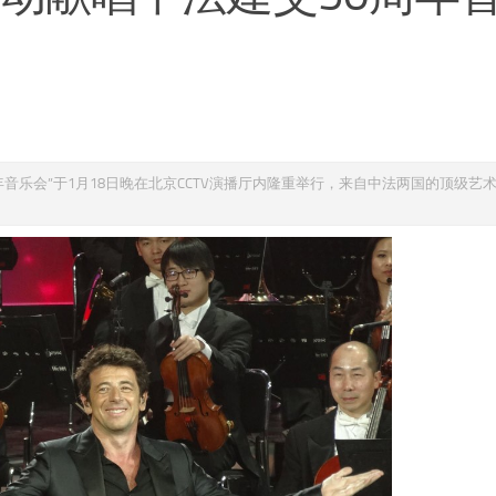
音乐会”于1月18日晚在北京CCTV演播厅内隆重举行，来自中法两国的顶级艺