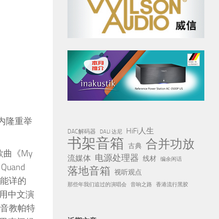
厅内隆重举
HiFi人生
DAC解码器
DALI 达尼
书架音箱
合并功放
古典
歌曲《My
电源处理器
流媒体
线材
编余闲话
uand
落地音箱
视听观点
熟能详的
那些年我们追过的演唱会
音响之路
香港流行黑胶
用中文演
发音教帕特