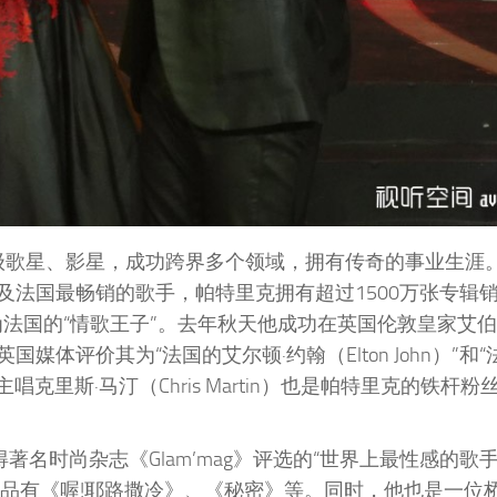
一位法国超级歌星、影星，成功跨界多个领域，拥有传奇的事业生涯
法国最畅销的歌手，帕特里克拥有超过1500万张专辑
誉为法国的“情歌王子”。去年秋天他成功在英国伦敦皇家艾
评价其为“法国的艾尔顿·约翰（Elton John）”和
lay）主唱克里斯·马汀（Chris Martin）也是帕特里克的铁杆
得著名时尚杂志《Glam’mag》评选的“世界上最性感的歌
作品有《喔!耶路撒冷》、《秘密》等。同时，他也是一位