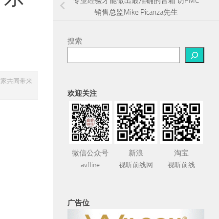
专业经验才能做出最准确的音箱 访PMC
销售总监Mike Picanza先生
搜索
术家共同带来
欢迎关注
微信公众号
新浪
淘宝
avfline
视听前线网
视听前线
广告位