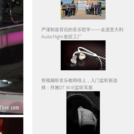
严谨制造背后的音乐哲学——走进意大利
Audia Flight 歌匠工厂
剪视频听音乐都用得上，入门监听新选
择：拜雅DT 30 IE监听耳塞