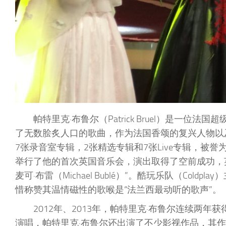
帕特里克·布鲁尔（Patrick Bruel）是
了无数脍炙人口的歌曲，作为法国香颂的复兴人物以及
7张录音室专辑，2张精选专辑和7张Live专辑，被
举行了他的首次英国音乐会，演出取得了空前成功，英国媒体
麦可·布雷（Michael Bublé）”。酷玩乐队（Coldp
惜称赞其温情磁性的歌喉是“法兰西最动听的歌声”。
2012年、2013年，帕特里克·布鲁尔连续两年获
演唱，帕特里克·布鲁尔还出演了不少影视作品，其