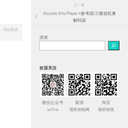
上一篇
Accustic Arts Player II参考级CD播放机兼
解码器
久，并以其优
搜索
欢迎关注
微信公众号
新浪
淘宝
avfline
视听前线网
视听前线