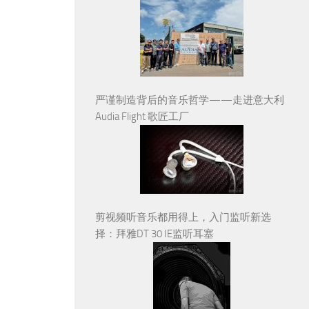
严谨制造背后的音乐哲学——走进意大利
Audia Flight 歌匠工厂
剪视频听音乐都用得上，入门监听新选
择：拜雅DT 30 IE监听耳塞