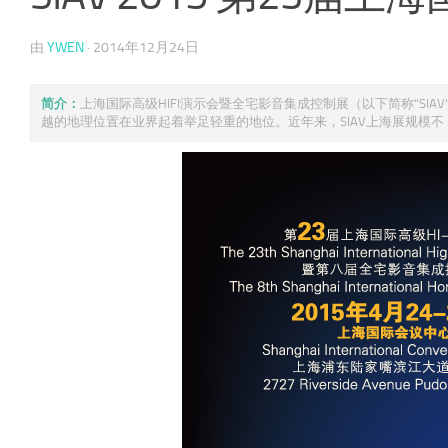
由
YWEN
·
2014年12月24日
简介：
上海国际高级HIFI演示会暨全宅影音集成控制展（以下简称“SI
越的地理位置在业界起着举足轻重的地位。近年来，SIAV上海展规模不 ..