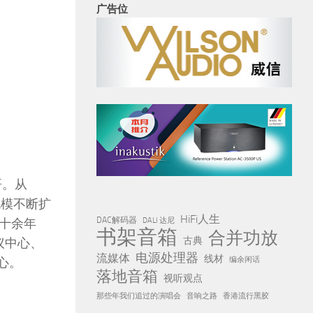
广告位
哥。从
规模不断扩
HiFi人生
DAC解码器
十余年
DALI 达尼
书架音箱
合并功放
古典
议中心、
电源处理器
流媒体
线材
心。
编余闲话
落地音箱
视听观点
那些年我们追过的演唱会
音响之路
香港流行黑胶