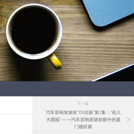
下一篇
汽车音响发烧友“Oh访谈”第7集：“初入
大观园”——汽车音响发烧友眼中的厦
门视听展