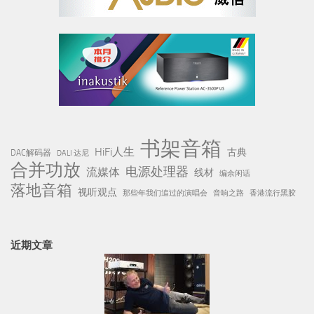
书架音箱
HiFi人生
古典
DAC解码器
DALI 达尼
合并功放
电源处理器
流媒体
线材
编余闲话
落地音箱
视听观点
那些年我们追过的演唱会
音响之路
香港流行黑胶
近期文章