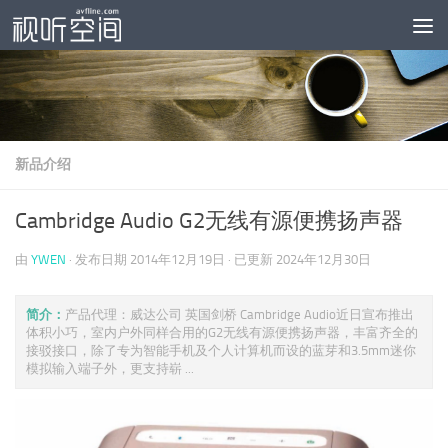
跳至内容
新品介绍
Cambridge Audio G2无线有源便携扬声器
由
YWEN
· 发布日期
2014年12月19日
· 已更新
2024年12月30日
简介：
产品代理：威达公司 英国剑桥 Cambridge Audio近日宣布推出
体积小巧，室内户外同样合用的G2无线有源便携扬声器，丰富齐全的
接驳接口，除了专为智能手机及个人计算机而设的蓝芽和3.5mm迷你
模拟输入端子外，更支持崭 ...