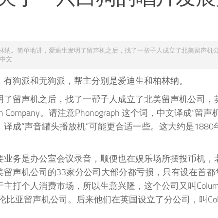
林纳。简单地讲，爱迪生发明了留声机之后，找了一帮子人成立了北美留声机
文 ...
，有狗派和无狗派，帮主分别是爱迪生和柏林纳。
明了留声机之后，找了一帮子人成立了北美留声机公司，
nograph Company。请注意Phonograph 这个词，中文译成“留
译成“声音罐头播放机”可能更合适一些。这大约是1880
要业务是办公室会议录音，顺便也在娱乐场所摆投币机，
美留声机公司的33家分公司大部分都亏损，只有设在首都
主打个人消费市场，所以生意兴隆，这个公司又叫Columb
any，哥伦比亚留声机公司。后来他们在英国设立了分公司，叫Colu