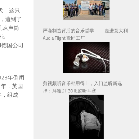
物犬。这只
，遭到了
唱机从声筒
严谨制造背后的音乐哲学——走进意大利
is
Audia Flight 歌匠工厂
和德国公司
23年倒闭
剪视频听音乐都用得上，入门监听新选
1年，英国
择：拜雅DT 30 IE监听耳塞
合并，组成