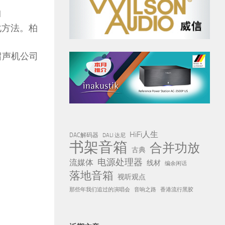
l
化方法。柏
的留声机公司
HiFi人生
DAC解码器
DALI 达尼
书架音箱
合并功放
古典
电源处理器
流媒体
线材
编余闲话
落地音箱
视听观点
那些年我们追过的演唱会
音响之路
香港流行黑胶