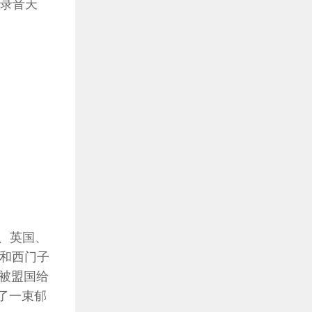
“录音天
、英国、
家）和西门子
被盟国给
计了一束郁