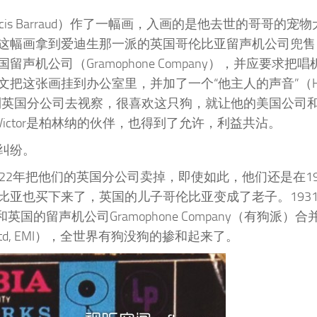
cis Barraud）作了一幅画，入画的是他去世的哥哥的宠
这幅画拿到爱迪生那一派的英国哥伦比亚留声机公司兜售
公司（Gramophone Company），并应要求把
把这张画挂到办公室里，并加了一个“他主人的声音”（H
。柏林纳到英国分公司去视察，很喜欢这只狗，就让他的美国公司
ictor是柏林纳的伙伴，也得到了允许，利益共沾。
纠纷。
22年把他们的英国分公司卖掉，即使如此，他们还是在19
亚也买下来了，英国的儿子哥伦比亚变成了老子。193
无狗派）和英国的留声机公司Gramophone Company（有狗派）
tries Ltd, EMI），全世界有狗没狗的掺和起来了。