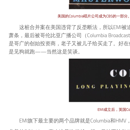
美国的Columbia唱片公司成为CBS的一
这桩合并案在美国违背了反垄断法，所以EMI
萧条，最后被哥伦比亚广播公司（Columbia Broadc
是哥广的创始投资商，老子又被儿子给买走了。好在
是见狗就跑——当然这是笑谈。
EMI成立后，英国C
EMI旗下最主要的两个品牌就是Columbia和HMV