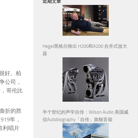
近期文章
Hegel黑格尔推出 H200和A200 合并式放大
器
得很好。柏
竞争公司，
时，哥伦比
曲折的胜
半个世纪的声学自传：Wilson Audio 美国威
1919年，
信Autobiography「自传」旗舰音箱
的胜利唱片