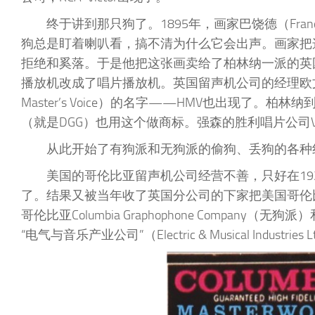
终于讲到那只狗了。1895年，画家巴饶德（Fran
狗总是盯着喇叭看，搞不清为什么它会出声。画家把
拒绝和奚落。于是他把这张画卖给了柏林纳一派的英国留声机
播放机改成了唱片播放机。英国留声机公司的经理欧文
Master’s Voice）的名字——HMV也出现了
（就是DGG）也用这个做商标。强森的胜利唱片公司V
从此开始了有狗派和无狗派的偷狗、丢狗的各种
美国的哥伦比亚留声机公司经营不善，只好在19
了。结果又被当年收了英国分公司的下家把美国哥伦比
哥伦比亚Columbia Graphophone Company（
“电气与音乐产业公司”（Electric & Musical Indus