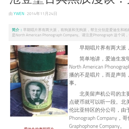
由
YWEN
·
2014年11月24日
简介：
早期唱片界有两大派，有狗派和无狗派，帮主分别是爱迪生和柏
是North American Phonograph Company。请注意Phonograph 这个词，中
早期唱片界有两大派
简单地讲，爱迪生发
North American Pho
播的不是唱片，而是声筒，
事。
北美留声机公司的主
点硬币就可以听一段。北
伦比亚特区的分公司，由于
Phonograph Comp
Graphophone Company。