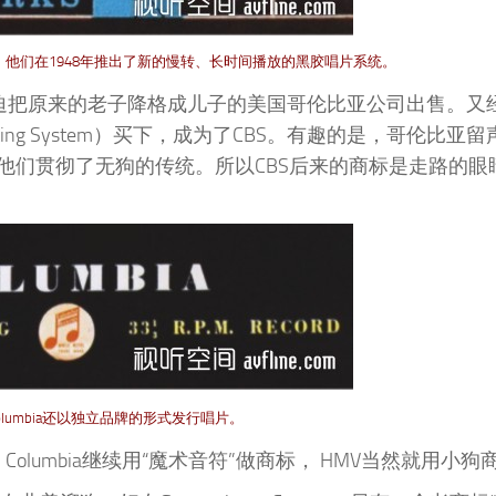
部分。他们在1948年推出了新的慢转、长时间播放的黑胶唱片系统。
被迫把原来的老子降格成儿子的美国哥伦比亚公司出售。又
asting System）买下，成为了CBS。有趣的是，哥伦比亚
他们贯彻了无狗的传统。所以CBS后来的商标是走路的眼
olumbia还以独立品牌的形式发行唱片。
，Columbia继续用“魔术音符”做商标， HMV当然就用小