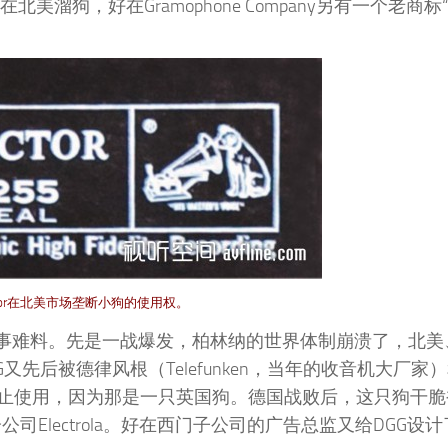
在北美溜狗，好在Gramophone Company另有一个老商标
ictor在北美市场垄断小狗的使用权。
世事难料。先是一战爆发，柏林纳的世界体制崩溃了，北美
后DGG又先后被德律风根（Telefunken，当年的收音机大厂
止使用，因为那是一只英国狗。德国战败后，这只狗干脆
公司Electrola。好在西门子公司的广告总监又给DGG设