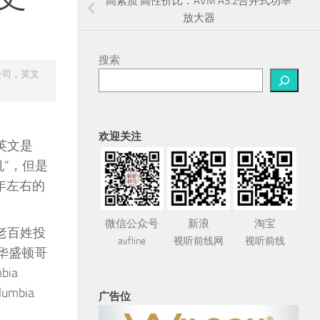
高素质 高性价比：AVM A3.2合并式功率
放大器
搜索
公司，英文
欢迎关注
英文是
声机”，但是
年左右的
微信公众号
新浪
淘宝
老百姓投
avfline
视听前线网
视听前线
华盛顿哥
ia
mbia
广告位