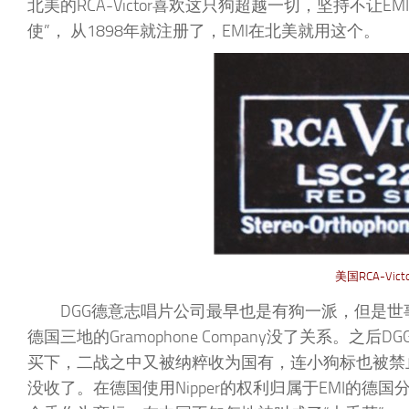
北美的RCA-Victor喜欢这只狗超越一切，坚持不让EMI
使”， 从1898年就注册了，EMI在北美就用这个。
美国RCA-V
DGG德意志唱片公司最早也是有狗一派，但是
德国三地的Gramophone Company没了关系。之
买下，二战之中又被纳粹收为国有，连小狗标也被禁
没收了。在德国使用Nipper的权利归属于EMI的德国分