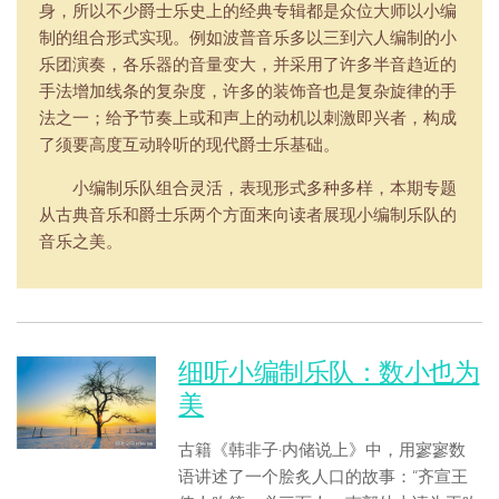
身，所以不少爵士乐史上的经典专辑都是众位大师以小编
制的组合形式实现。例如波普音乐多以三到六人编制的小
乐团演奏，各乐器的音量变大，并采用了许多半音趋近的
手法增加线条的复杂度，许多的装饰音也是复杂旋律的手
法之一；给予节奏上或和声上的动机以刺激即兴者，构成
了须要高度互动聆听的现代爵士乐基础。
小编制乐队组合灵活，表现形式多种多样，本期专题
从古典音乐和爵士乐两个方面来向读者展现小编制乐队的
音乐之美。
细听小编制乐队：数小也为
美
古籍《韩非子·内储说上》中，用寥寥数
语讲述了一个脍炙人口的故事：“齐宣王