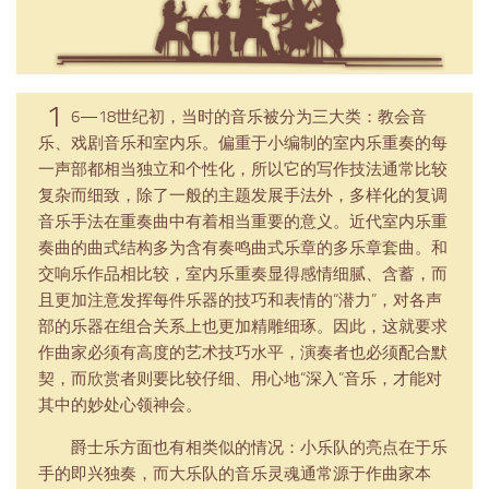
1
6—18世纪初，当时的音乐被分为三大类：教会音
乐、戏剧音乐和室内乐。偏重于小编制的室内乐重奏的每
一声部都相当独立和个性化，所以它的写作技法通常比较
复杂而细致，除了一般的主题发展手法外，多样化的复调
音乐手法在重奏曲中有着相当重要的意义。近代室内乐重
奏曲的曲式结构多为含有奏鸣曲式乐章的多乐章套曲。和
交响乐作品相比较，室内乐重奏显得感情细腻、含蓄，而
且更加注意发挥每件乐器的技巧和表情的“潜力”，对各声
部的乐器在组合关系上也更加精雕细琢。因此，这就要求
作曲家必须有高度的艺术技巧水平，演奏者也必须配合默
契，而欣赏者则要比较仔细、用心地“深入”音乐，才能对
其中的妙处心领神会。
爵士乐方面也有相类似的情况：小乐队的亮点在于乐
手的即兴独奏，而大乐队的音乐灵魂通常源于作曲家本