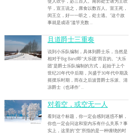
使人吹竽，必三百人。南郭处士请为王吹
竽，宣王说之，廪食以数百人。宣王死，
闵王立，好一一听之，处士逃。”这个故
事就是成语“滥竽充数 ...
且道爵士三重奏
说到小乐队编制，具体到爵士乐，当然是
相对于Big Band即“大乐团”而言的。“大乐
团”是爵士乐队编制的方式，起始于上个
世纪20年代中后期，兴盛于30年代中期及
摇摆乐时期，而在之后波普爵士乐派、清
凉爵士（也译作“ ...
对着空，或空无一人
看到这个标题，你一定会感到迷惑不解，
你也一定会问这和室内乐有什么关系？事
实上，这里的“空”所指的是一种缠绕的时