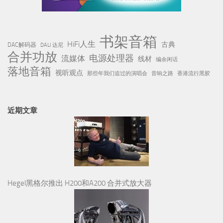
书架音箱
HiFi人生
古典
DAC解码器
DALI 达尼
合并功放
电源处理器
流媒体
线材
编余闲话
落地音箱
视听观点
那些年我们追过的演唱会
音响之路
香港流行黑胶
近期文章
Hegel黑格尔推出 H200和A200 合并式放大器