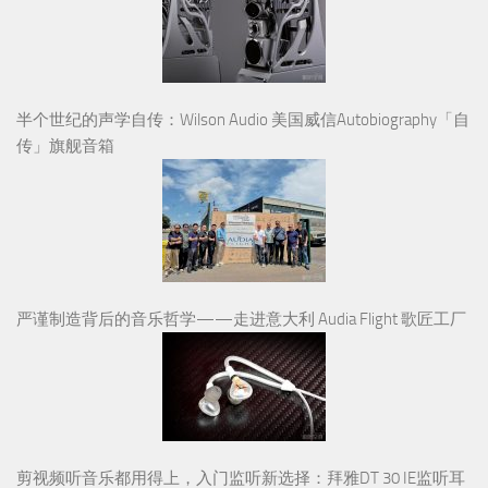
半个世纪的声学自传：Wilson Audio 美国威信Autobiography「自
传」旗舰音箱
严谨制造背后的音乐哲学——走进意大利 Audia Flight 歌匠工厂
剪视频听音乐都用得上，入门监听新选择：拜雅DT 30 IE监听耳