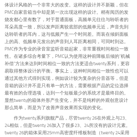
体设计风格的一个非常大的改变。这样的设计并不新颖，但在
PMC自家音箱当中却是第一次出现这样的设计。稍有阅历的发
烧友都心里有数了，对于普通面板，高频单元往往与聆听者的
耳朵高度一致，所以发声距离较底部的低频单元近，声音先到
达聆听者的耳内，这与低频产生一个时间差。而装在倾斜面板
上的高、低频单元发出的声音到人耳距离相同，可同时到达。
PMC作为专业的录音室监听音箱起家，非常重视时间相位一致
性。在诸多综合考量下，PMC认为使用这种前障板后倾的“机械
补偿”方法来达到时间相位一致的方法更适合twenty系列，更容
易取得整体设计的平衡。事实上，这种时间相位一致性也可以
通过其他方式得到实现，例如设计较为复杂的分音器等，但是
音箱的设计并不是只有单一的方法，需要根据产品的定位选择
最有效的合理选项，达到一个短板最少的系统才是最终目的。
显然twenty的箱体外形产生变化，并不是纯粹的外观创意设计
那么简单，而是为了改善声音效果而实现的变化。
作为twenty系列旗舰产品，尽管twenty 26在外观上与23、
24相似，但是twenty 26加入了很多23、24所没有的设计元素。
twenty 26的箱体采用25mm高密度纤维板制造（twenty 24采用