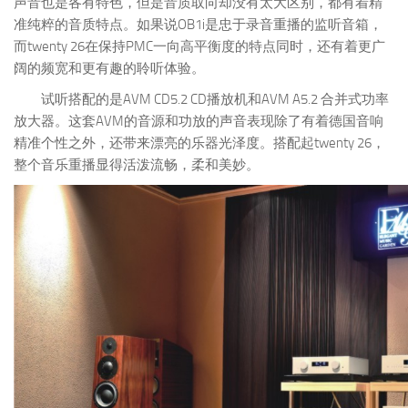
声音也是各有特色，但是音质取向却没有太大区别，都有着精
准纯粹的音质特点。如果说OB1i是忠于录音重播的监听音箱，
而twenty 26在保持PMC一向高平衡度的特点同时，还有着更广
阔的频宽和更有趣的聆听体验。
试听搭配的是AVM CD5.2 CD播放机和AVM A5.2 合并式功率
放大器。这套AVM的音源和功放的声音表现除了有着德国音响
精准个性之外，还带来漂亮的乐器光泽度。搭配起twenty 26，
整个音乐重播显得活泼流畅，柔和美妙。