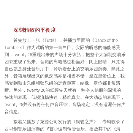
深刻精致的平衡度
首先放上一张《Tutti!》，并播放里面的《Dance of the
Tumblers》作为试听的第一首曲目。实际的听感的确能感受
到，twenty 26重现出来的声场十分恢弘，把整个大编制交响乐
团都重现了出来。音箱的离箱感也相当好，闭上眼睛，只觉得
自己就是身处音乐厅中，聆听着台上的交响乐团演奏。除此之
外，音箱展现出来的纵深感亦是相当不错，坐在皇帝位上，我
感受到敲击乐组和弦乐组的远近距离，结像、定位都非常清
晰。另外，twenty 26的低频先天就有一种令人信服的深沉的、
快速的表现，低频流畅快速，精准真实。在大动态的表现下，
twenty 26并没有将任何声音压缩，音场稳定，没有遗漏任何声
音信息。
接着又播放了龙源公司发行的《铜管之声》，专辑收录了
西坞铜管乐团演奏的16首小编制铜管音乐。播放其中的《海