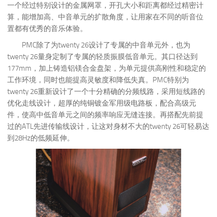
一个经过特别设计的金属网罩，开孔大小和距离都经过精密计
算，能增加高、中音单元的扩散角度，让用家在不同的听音位
置都有优秀的音乐体验。
PMC除了为twenty 26设计了专属的中音单元外，也为
twenty 26量身定制了专属的轻质振膜低音单元。其口径达到
177mm，加上铸造铝镁合金盘架，为单元提供高刚性和稳定的
工作环境，同时也能提高灵敏度和降低失真。PMC特别为
twenty 26重新设计了一个十分精确的分频线路，采用短线路的
优化走线设计，超厚的纯铜镀金军用级电路板，配合高级元
件，使高中低音单元之间的频率响应无缝连接。再搭配先前提
过的ATL先进传输线设计，让这对身材不大的twenty 26可轻易达
到28Hz的低频延伸。