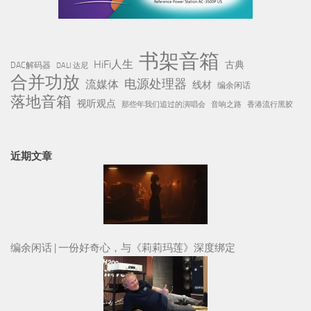
书架音箱
HiFi人生
古典
DAC解码器
DALI 达尼
合并功放
电源处理器
流媒体
线材
编余闲话
落地音箱
视听观点
那些年我们追过的演唱会
音响之路
香港流行黑胶
近期文章
编余闲话 | 一份好奇心，与《莉莉玛莲》深度绑定