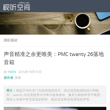
跳至内容
视听器材
声音精准之余更唯美：PMC twenty 26落地
音箱
由
YWEN
·
2014年10月31日
原作者:
里斯
简介：
得益于PMC专门为其研发的技术，经过深思熟虑的设计和制
作，twenty 26无需使用大功率功放来推动，兼具匀称的声音平衡度，
再加上本身中性无音染的特性，能忠实反映音响系统的声音。