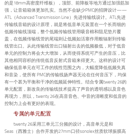
的是18mm高密度纤维板），顶部、前障板等地方通过加强筋加
强，让音箱箱体更加扎实。当然不会缺少PMC的招牌设计——
ATL（Advanced Transmission Line）先进传输线设计。ATL先进
传输线音箱的设计原理，就是将低音单元装置在一个长而细的
低频传输线顶端，整个低频传输线管用吸音棉和阻尼垫片覆
盖，在低频传输线管的尾端则让低频如活塞作用般辐射到传输
线管出口。从此传输线管出口辐射出去的低频极低，对于低音
单元的控制力将会大大增加，从而使得系统可产生的音压，比
其他相同容积的传统低音反射式音箱来得更大。这样的设计可
确保低音单元在可工作的线性范围之内，大幅度降低低频失真
和音染，使所有 PMC的传输线扬声器无论在任何音压下，均保
有一个甚为平衡和干净的低频延伸特性。结合专属twenty 26的
单元配置，新改良的传输线技术提高了声音的透明感以及音色
再现力，所以，twenty 26在高音音色、中音的清晰度和低音的
控制力上会有更好的表现。
专属的单元配置
twenty 26采用三单元三分频的设计，高音单元是和
Seas（西雅士）合作开发的27mm口径sonolex丝质软球振膜高