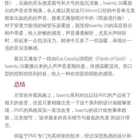
怪》，乐曲的开头便是圆号和大号的低沉演奏，twenty 26重放
出的声音非常饱满，令人难以置信这只50mm口径的中音单元竟
能发出如此的好声音。接着又播放唱片中的《凯旋进行曲》，
对于穿透力较强的铜管乐器重放，我觉得twenty 26的高音部分
刚中带柔，给人舒畅的感觉，声音通透耐听，尤其大声聆听
时，听起来一点也没压力。精准中又多了一些温暖，表现出一
流的音乐流畅感。
最后又播放了一段由Eva Cassidy演唱的《Fields of Gold》，
twenty 26重播出来的人声声音柔顺轻盈，倍感温暖湿润。而口
型的控制也恰到好处，给人一种在你面前唱歌的感觉。
总结
尽管在外观风格上，twenty系列对比以往PMC的产品有了
很大的改变，但是只要稍微注意一下这个系列的设计就能够发
现，PMC的风格其实一直没改变，twenty的设计依然秉承精
致，注意细节，“追求最多的音乐细节与最低的失真”的设计理
念。
得益于PMC专门为其研发的技术，经过深思熟虑的设计和