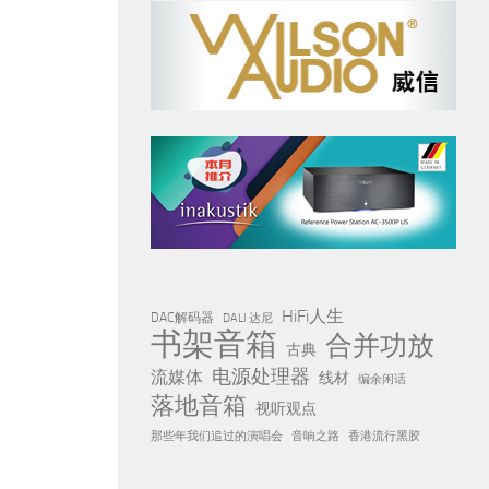
HiFi人生
DAC解码器
DALI 达尼
书架音箱
合并功放
古典
电源处理器
流媒体
线材
编余闲话
落地音箱
视听观点
那些年我们追过的演唱会
音响之路
香港流行黑胶