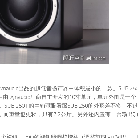
ynaudio出品的超低音扬声器中体积最小的一款。SUB 250 
用由Dynaudio厂商自主开发的10寸单元，单元外围是一
250 II的声箱骤眼看跟SUB 250的外形差不多。不过SU
I更小，而重量也更轻，只有7.2公斤。另外还内置有一台输出
方有两个旋钮，上面的旋钮能调整增益（调整范围为±3dB）