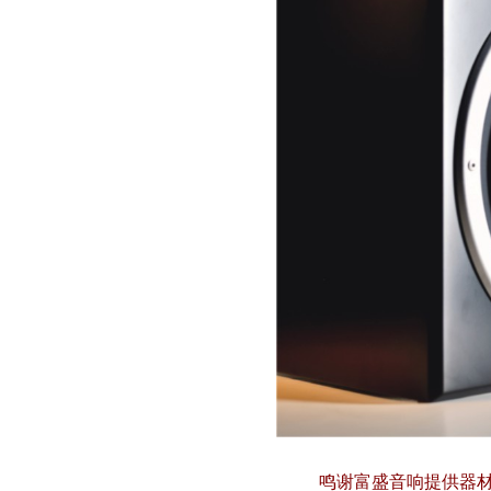
鸣谢富盛音响提供器材试