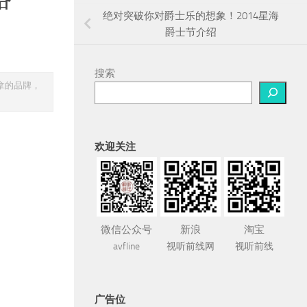
绝对突破你对爵士乐的想象！2014星海
爵士节介绍
搜索
拿的品牌，
欢迎关注
微信公众号
新浪
淘宝
avfline
视听前线网
视听前线
广告位