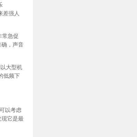
乐
向来差强人
奏非常急促
准确，声音
真。以大型机
的低频下
可以考虑
发现它是最