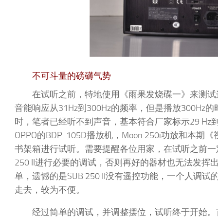
不可斗量的磅礴气势
在试听之前，特地使用《雨果发烧碟一》来测试
音能响应从31Hz到300Hz的频率，但是播放300Hz
时，笔者已经听不到声音，基本符合厂家标示29 Hz到
OPPO的BDP-105D播放机，Moon 250i功放和本
书架箱进行试听。需要提醒各位用家，在试听之前一
250 II进行必要的调试，否则再好的器材也无法发
单，遗憾的是SUB 250 II没有遥控功能，一个人调
走去，较为不便。
经过简单的调试，并调整摆位，试听终于开始。首先播放20