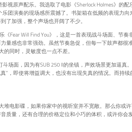
影视原声配乐。我选取了电影《Sherlock Holmes》的配
我就被整个乐团演奏的现场感所震撼了。书架箱在低频的表现力
厚度得到了加强，整个声场也开阔了不少。
》的配乐《Fear Will Find You》，这是一首表现战斗场面、节
十足，而力量感也非常强劲。虽然节奏急促，但每一下鼓声都很
大的同时，灵敏度也一点不差。
后的打斗场面，因为有SUB 250 II的坐镇，声效场景更加逼
乱真”，即使将增益调大，也没有出现失真的情况。而持续
大堆电影碟，如果你家中的视听室并不宽敞。那么你或许
优质的声音质量，还有合理的价格定位和小巧的体积，或许你会