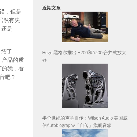
近期文章
错，但是
居然有失
1还是
介绍了，
Hegel黑格尔推出 H200和A200 合并式放大
，产品的质
器
”的我，看
音吧？
半个世纪的声学自传：Wilson Audio 美国威
信Autobiography「自传」旗舰音箱