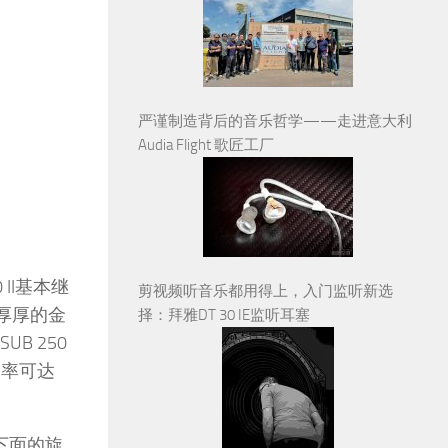
严谨制造背后的音乐哲学——走进意大利
Audia Flight 歌匠工厂
II基本继
剪视频听音乐都用得上，入门监听新选
个厚厚的金
择：拜雅DT 30 IE监听耳塞
B 250
功率可达
，下面的旋