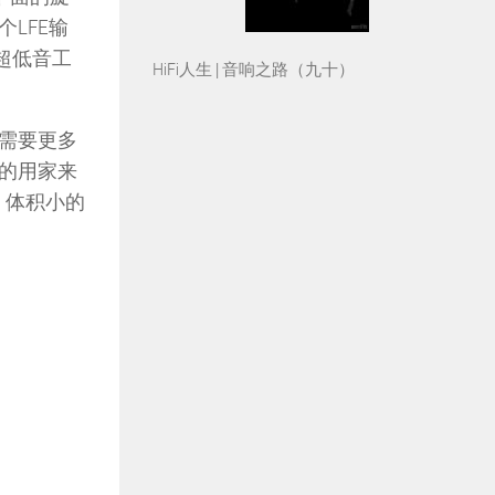
LFE输
超低音工
HiFi人生 | 音响之路（九十）
需要更多
的用家来
、体积小的