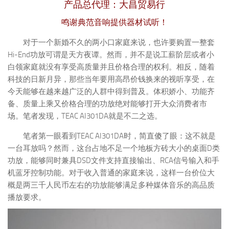
产品总代理：大昌贸易行
鸣谢典范音响提供器材试听！
对于一个新婚不久的两小口家庭来说，也许要购置一整套
Hi-End功放可谓是天方夜谭。然而，并不是说工薪阶层或者小
白领家庭就没有享受高质量并且价格合理的权利。相反，随着
科技的日新月异，那些当年要用高昂价钱换来的视听享受，在
今天能够在越来越广泛的人群中得到普及。体积娇小、功能齐
备、质量上乘又价格合理的功放绝对能够打开大众消费者市
场。笔者发现，TEAC AI301DA就是不二之选。
笔者第一眼看到TEAC AI301DA时，简直傻了眼：这不就是
一台耳放吗？然而，这台占地不足一个地板方砖大小的桌面D类
功放，能够同时兼具DSD文件支持直接输出、RCA信号输入和手
机蓝牙控制功能。对于收入普通的家庭来说，这样一台价位大
概是两三千人民币左右的功放能够满足多种媒体音乐的高品质
播放要求。