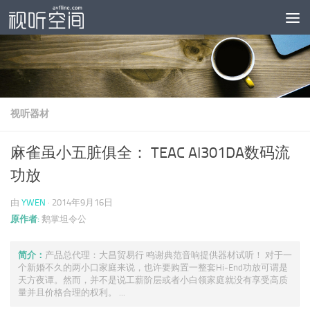
跳至内容
视听器材
麻雀虽小五脏俱全： TEAC AI301DA数码流
功放
由
YWEN
·
2014年9月16日
原作者:
鹅掌坦令公
简介：
产品总代理：大昌贸易行 鸣谢典范音响提供器材试听！ 对于一
个新婚不久的两小口家庭来说，也许要购置一整套Hi-End功放可谓是
天方夜谭。然而，并不是说工薪阶层或者小白领家庭就没有享受高质
量并且价格合理的权利。 ...