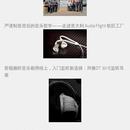
严谨制造背后的音乐哲学——走进意大利 Audia Flight 歌匠工厂
剪视频听音乐都用得上，入门监听新选择：拜雅DT 30 IE监听耳
塞