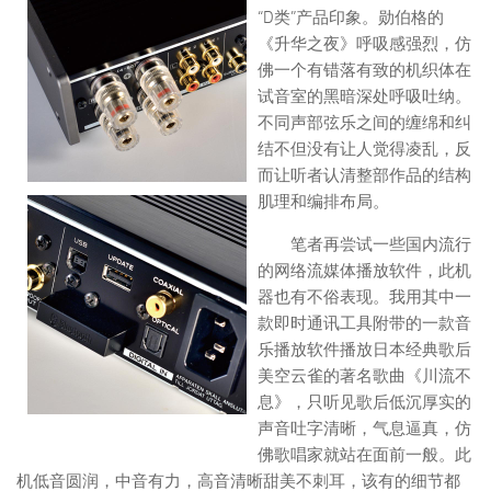
“D类”产品印象。勋伯格的
《升华之夜》呼吸感强烈，仿
佛一个有错落有致的机织体在
试音室的黑暗深处呼吸吐纳。
不同声部弦乐之间的缠绵和纠
结不但没有让人觉得凌乱，反
而让听者认清整部作品的结构
肌理和编排布局。
笔者再尝试一些国内流行
的网络流媒体播放软件，此机
器也有不俗表现。我用其中一
款即时通讯工具附带的一款音
乐播放软件播放日本经典歌后
美空云雀的著名歌曲《川流不
息》，只听见歌后低沉厚实的
声音吐字清晰，气息逼真，仿
佛歌唱家就站在面前一般。此
机低音圆润，中音有力，高音清晰甜美不刺耳，该有的细节都