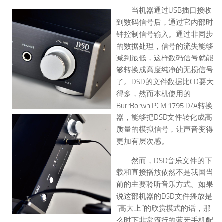
当机器通过USB插口接收
到数码信号后，通过它内部时
钟控制信号输入。通过非同步
的数据处理，信号的流失能够
减到最低，这样数码信号就能
够转换成高度纯净的无损信号
了。DSD的文件数据比CD要大
得多，然而本机使用的
BurrBorwn PCM 1795 D/A转换
器，能够把DSD文件转化成高
质量的模拟信号，让声音变得
更加有层次感。
然而，DSD音乐文件的下
载和直接播放依然不是我国当
前的主要聆听音乐方式。如果
说这部机器的DSD文件播放是
“高大上”的欣赏模式的话，那
么时下非常流行的蓝牙手机配