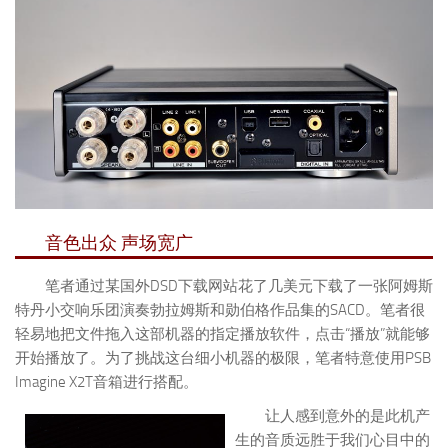
音色出众 声场宽广
笔者通过某国外DSD下载网站花了几美元下载了一张阿姆斯
特丹小交响乐团演奏勃拉姆斯和勋伯格作品集的SACD。笔者很
轻易地把文件拖入这部机器的指定播放软件，点击“播放”就能够
开始播放了。为了挑战这台细小机器的极限，笔者特意使用PSB
Imagine X2T音箱进行搭配。
让人感到意外的是此机产
生的音质远胜于我们心目中的