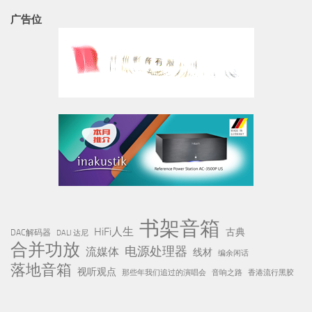
广告位
书架音箱
HiFi人生
古典
DAC解码器
DALI 达尼
合并功放
电源处理器
流媒体
线材
编余闲话
落地音箱
视听观点
那些年我们追过的演唱会
音响之路
香港流行黑胶