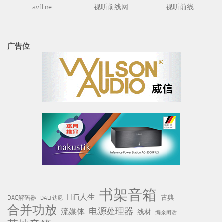
avfline
视听前线网
视听前线
广告位
书架音箱
HiFi人生
古典
DAC解码器
DALI 达尼
合并功放
电源处理器
流媒体
线材
编余闲话