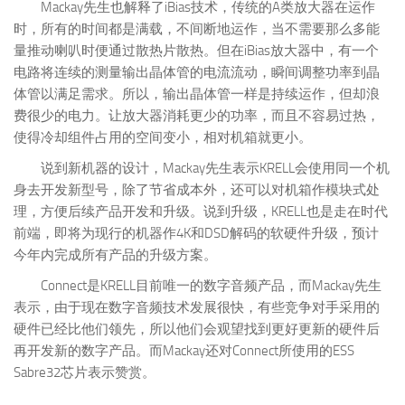
Mackay先生也解释了iBias技术，传统的A类放大器在运作
时，所有的时间都是满载，不间断地运作，当不需要那么多能
量推动喇叭时便通过散热片散热。但在iBias放大器中，有一个
电路将连续的测量输出晶体管的电流流动，瞬间调整功率到晶
体管以满足需求。所以，输出晶体管一样是持续运作，但却浪
费很少的电力。让放大器消耗更少的功率，而且不容易过热，
使得冷却组件占用的空间变小，相对机箱就更小。
说到新机器的设计，Mackay先生表示KRELL会使用同一个机
身去开发新型号，除了节省成本外，还可以对机箱作模块式处
理，方便后续产品开发和升级。说到升级，KRELL也是走在时代
前端，即将为现行的机器作4K和DSD解码的软硬件升级，预计
今年内完成所有产品的升级方案。
Connect是KRELL目前唯一的数字音频产品，而Mackay先生
表示，由于现在数字音频技术发展很快，有些竞争对手采用的
硬件已经比他们领先，所以他们会观望找到更好更新的硬件后
再开发新的数字产品。而Mackay还对Connect所使用的ESS
Sabre32芯片表示赞赏。