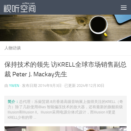
跳至内容
人物访谈
保持技术的领先 访KRELL全球市场销售副总
裁 Peter J. Mackay先生
由
YWEN
· 发布日期
2014年9月3日
· 已更新
2024年12月30日
简介：
总代理：乐燊贸易 8月香港高级音响展上值得关注的KRELL（奇
力）除了几款使用iBias 智能偏压技术的放大器，还有最新的旗舰前级
Illusion和Illusion II。Illusion采用电源分体式设计，而Illusion II更是
KRELL少有的带 ...