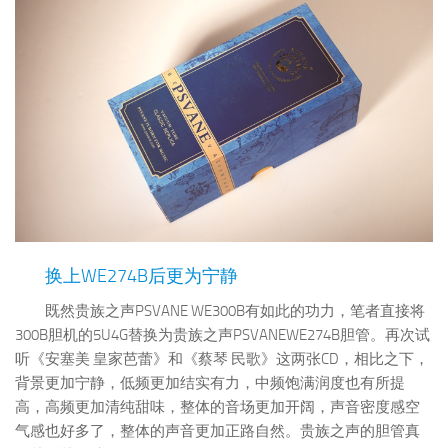
换上WE274B后更为宁静
既然贵族之声PSVANE WE300B有如此的功力，笔者直接将
300B胆机的5U4G替换为贵族之声PSVANEWE274B胆管。再次试
听《安塞美 皇家芭蕾》和《蔡琴 民歌》这两张CD，相比之下，
背景更加宁静，低频更加结实有力，中频饱满润度也有所提
高，高频更加清纯甜味，整体的音场更加开阔，声音密度感空
气感也好多了，整体的声音更加正路自然。贵族之声的胆管真