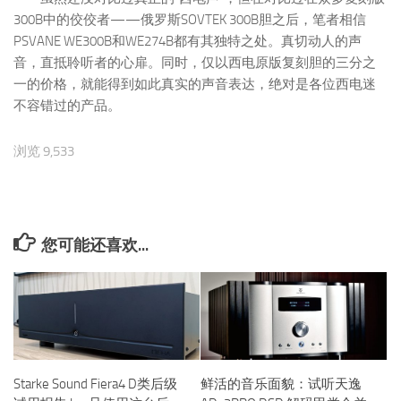
300B中的佼佼者——俄罗斯SOVTEK 300B胆之后，笔者相信
PSVANE WE300B和WE274B都有其独特之处。真切动人的声
音，直抵聆听者的心扉。同时，仅以西电原版复刻胆的三分之
一的价格，就能得到如此真实的声音表达，绝对是各位西电迷
不容错过的产品。
浏览 9,533
您可能还喜欢...
Starke Sound Fiera4 D类后级
鲜活的音乐面貌：试听天逸