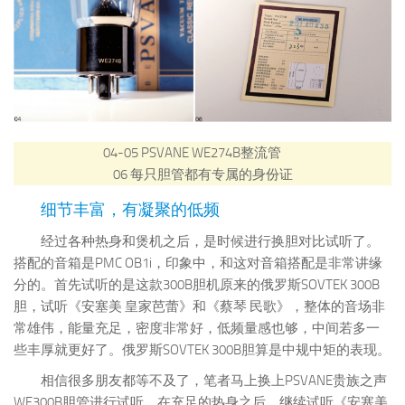
04-05
PSVANE WE274B整流管
06
每只胆管都有专属的身份证
细节丰富，有凝聚的低频
经过各种热身和煲机之后，是时候进行换胆对比试听了。
搭配的音箱是PMC OB1i，印象中，和这对音箱搭配是非常讲缘
分的。首先试听的是这款300B胆机原来的俄罗斯SOVTEK 300B
胆，试听《安塞美 皇家芭蕾》和《蔡琴 民歌》，整体的音场非
常雄伟，能量充足，密度非常好，低频量感也够，中间若多一
些丰厚就更好了。俄罗斯SOVTEK 300B胆算是中规中矩的表现。
相信很多朋友都等不及了，笔者马上换上PSVANE贵族之声
WE300B胆管进行试听，在充足的热身之后，继续试听《安塞美