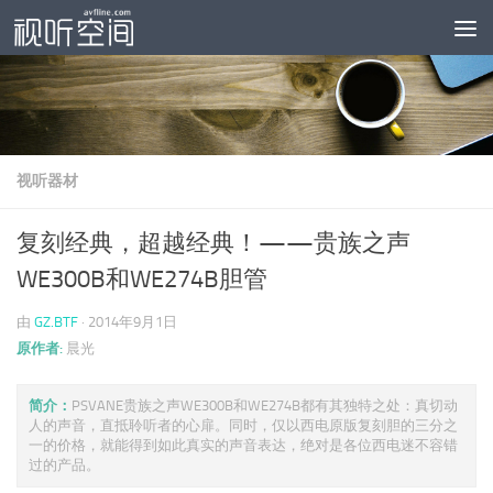
跳至内容
视听器材
复刻经典，超越经典！——贵族之声
WE300B和WE274B胆管
由
GZ.BTF
·
2014年9月1日
原作者:
晨光
简介：
PSVANE贵族之声WE300B和WE274B都有其独特之处：真切动
人的声音，直抵聆听者的心扉。同时，仅以西电原版复刻胆的三分之
一的价格，就能得到如此真实的声音表达，绝对是各位西电迷不容错
过的产品。