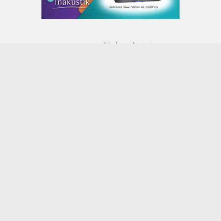
书架音箱
HiFi人生
古典
DAC解码器
DALI 达尼
合并功放
电源处理器
流媒体
线材
编余闲话
落地音箱
视听观点
那些年我们追过的演唱会
音响之路
香港流行黑胶
近期文章
Hegel黑格尔推出 H200和A200 合并式放大器