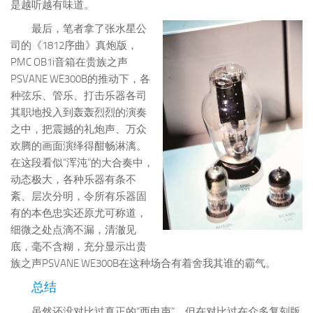
是越听越有味道。
最后，笔者拿了张水星公
司的《1812序曲》真炮版，
PMC OB1i音箱在贵族之声
PSVANE WE300B的推动下，各
种弦乐、管乐、打击乐器各司
其职地投入到轰轰烈烈的演奏
之中，把震撼的礼炮声、万众
欢腾的画面演绎得酣畅淋漓。
在这段看似“浑沌”的大合奏中，
动态极大，各种乐器有条不
紊、层次分明，令所有乐器固
有的本色忠实还原尤可称道，
细微之处点滴不漏，清澈见
底，毫不含糊，充分显示出贵
族之声PSVANE WE300B在这种场合有着舍我其谁的霸气。
总结
虽然还没对比过真正的“西电声”，但在对比过在众多复刻版