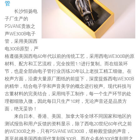
管
长沙恒扬电
子厂生产的
PSVANE贵族之
声WE300B电子
管，采用美国西
电300B原型，严
格遵循美国西电60年代以前的传统工艺，采用西电WE300B的原
材料、配方和工艺流程，完全按照1:1进行复制。而在组装环
节，也是全部由电子管行业历练20年以上老技工精工细做。在
校声方面，沿袭大量原厂图纸的前提下，深度提炼西电WE300B
的精华，结合电子学和声音美学的概念进行校声。现代科技与
古董材料的完美结合，采用纯手工制作，每一个生产环节的处
理都细致入微，因此每日只生产10对，无论声音还是品质方
面，绝无妥协！
来自日本、香港、美国、加拿大等全球不同国家和地区的
测试报告和用户反馈的资料显示，除了西电20世纪60年代之前
的WE300B之外，只有PSVANE WE300B，堪称殿堂级的声音，
甚至超越美国西电现代复刻版300B。而在众多的300B复刻胆之