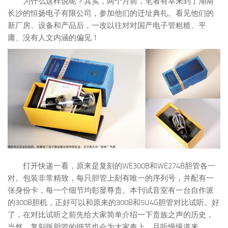
为什么这样说呢？其实，两个月前，笔者有幸来到了湖南
长沙的恒扬电子有限公司，参加他们的迁址典礼。看见他们的
新厂房、设备和产品后，一改以往对对国产电子管粗糙、平
庸、没有人文内涵的偏见！
打开快递一看，原来是复刻的WE300B和WE274B胆管各一
对。包装非常精致，每只胆管上刻有唯一的序列号，并配有一
张身份卡，每一个细节均彰显尊贵。本刊试音室有一台自作派
的300B胆机，正好可以和原来的300B和5U4G胆管对比试听。好
了，在对比试听之前先给大家简单介绍一下贵族之声的历史，
当然，复刻版胆管的细节也会为大家奉上，且听慢慢道来。