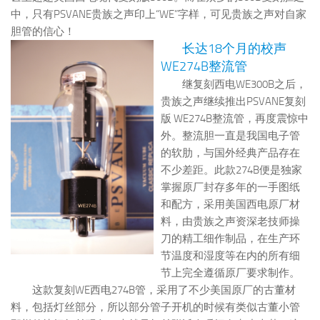
中，只有PSVANE贵族之声印上“WE”字样，可见贵族之声对自家
胆管的信心！
长达18个月的校声
WE274B整流管
继复刻西电WE300B之后，
贵族之声继续推出PSVANE复刻
版 WE274B整流管，再度震惊中
外。整流胆一直是我国电子管
的软肋，与国外经典产品存在
不少差距。此款274B便是独家
掌握原厂封存多年的一手图纸
和配方，采用美国西电原厂材
料，由贵族之声资深老技师操
刀的精工细作制品，在生产环
节温度和湿度等在内的所有细
节上完全遵循原厂要求制作。
这款复刻WE西电274B管，采用了不少美国原厂的古董材
料，包括灯丝部分，所以部分管子开机的时候有类似古董小管