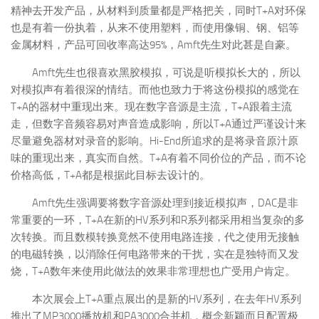
精神去开发产品，从材料到质量都是严格把关，同时T+A对环保
也是有着一份执着，从来不使用塑料，而使用像铜、钢、铝等
金属材料，产品可回收率高达95%，Amft先生对此甚是自豪。
Amft先生也很喜欢黑胶模拟，可说是听模拟长大的，所以
对模拟声有着很深的情结。而他也致力于将这份模拟的感觉在
T+A的器材中重现出来。现在数字音源是主流，T+A跟着主流
走，但数字音频容易对声音造成影响，所以T+A通过严谨设计来
尽量避免器材对录音的影响。Hi-End所追求的是将录音原汁原
味的重现出来，真实而自然。T+A有着不同价位的产品，而不论
价格高低，T+A都是根据此目标去设计的。
Amft先生强调要将数字音源处理到接近模拟声，DAC是非
常重要的一环，T+A在新的HV系列和R系列都采用相当复杂的多
次转换。而且数模转换竟然不使用电路连接，代之使用无接触
的电磁转换，以消除任何电路带来的干扰，实在是独特而又发
烧，T+A数年来使用此做法的效果非常理想也广受用户肯定。
本次展会上T+A重点展出的是新的HV系列，在去年HV系列
推出了MP3000播放机和PA3000合并机，概念新颖而且配置极