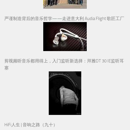
严谨制造背后的音乐哲学——走进意大利 Audia Flight 歌匠工厂
剪视频听音乐都用得上，入门监听新选择：拜雅DT 30 IE监听耳
塞
HiFi人生 | 音响之路（九十）