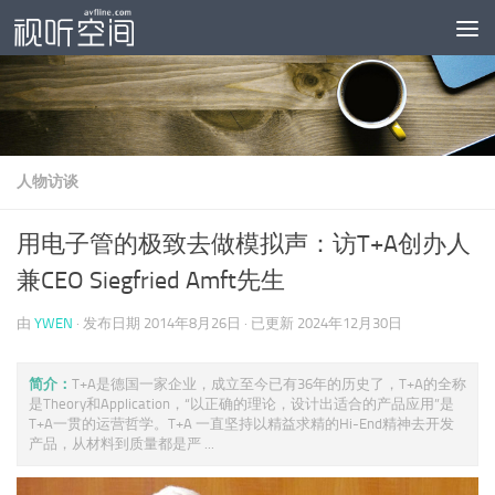
跳至内容
人物访谈
用电子管的极致去做模拟声：访T+A创办人
兼CEO Siegfried Amft先生
由
YWEN
· 发布日期
2014年8月26日
· 已更新
2024年12月30日
简介：
T+A是德国一家企业，成立至今已有36年的历史了，T+A的全称
是Theory和Application，“以正确的理论，设计出适合的产品应用”是
T+A一贯的运营哲学。T+A 一直坚持以精益求精的Hi-End精神去开发
产品，从材料到质量都是严 ...