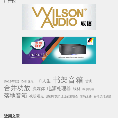
广告位
书架音箱
HiFi人生
古典
DAC解码器
DALI 达尼
合并功放
电源处理器
流媒体
线材
编余闲话
落地音箱
视听观点
那些年我们追过的演唱会
音响之路
香港流行黑胶
近期文章