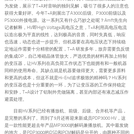
为发烧，展示了T+A对音响的独到见解，吸引了很多人的注意也
获得大量好评。今年T+A则展出了A3000后级、P3000前级以及
PS3000外接电源。这一系列又有什么巧妙之处呢？Amft先生向
记者解释，HV即High Voltage高电压之意，T+A利用高电压电流
以造出极为平直的线性，达到极高的音质，同时失真低，响应
也迅速，动态也进一步提升。但机器要在高电压状态下持续稳
定地运作需要十分精密的配置，T+A 研发多年，放弃需要负反馈
的集成OP，自己堆砌晶体管放大，严选优质的材料再加上特制
的变压器，让HV系列在高负荷工作状态下也能拥有和一般机器
同样的使用寿命。其缺点就是机器要做得更大，需要更多原料
和更高的成本，但这不就是Hi-End追求极致的精神吗？HV系列
的变压器也是十分重要的一环，为了让变压器的工作保持稳定
和安静，T+A设计了铝制外壳做隔离，甚至内部还有液态减压作
避震处理。
目前HV系列已经有播放机、前级、后级、合并机等产品，
是完整的系列了。而到了9月还将迎来新成员PDP3000 HV，这
是一款性能更超去年产品MP3000的解码兼播放机。其中最发烧
的地方，是PDP3000的DSD和PCM解码是分开的，由两种不同的