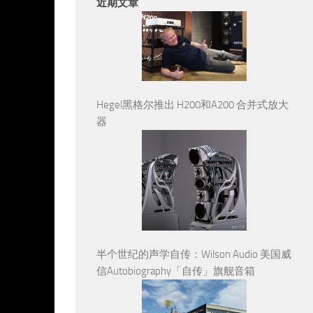
近期文章
Hegel黑格尔推出 H200和A200 合并式放大
器
半个世纪的声学自传：Wilson Audio 美国威
信Autobiography「自传」旗舰音箱