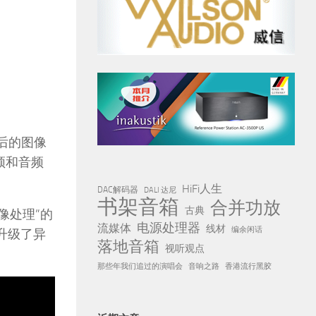
”后的图像
视频和音频
HiFi人生
DAC解码器
DALI 达尼
书架音箱
合并功放
古典
超解像处理”的
电源处理器
流媒体
线材
编余闲话
部分升级了异
落地音箱
视听观点
那些年我们追过的演唱会
音响之路
香港流行黑胶