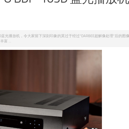
03D蓝光播放机，令大家留下深刻印象的莫过于经过“DARBEE超解像处理”后的图
富 ...