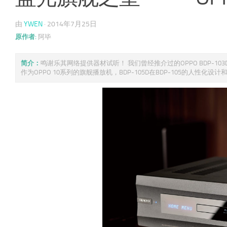
由
YWEN
·
2014年7月25日
原作者:
阿毕
简介：
鸣谢乐其网络提供器材试听！ 我们曾经推介过的OPPO BDP-1
作为OPPO 10系列的旗舰播放机，BDP-105D在BDP-105的人性化设计和丰