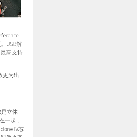
rence
。USB解
，即最高支持
耳放更为出
像都是立体
在一起，
ne IV芯