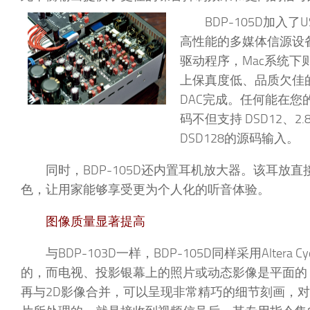
BDP-105D加入
高性能的多媒体信源设备（
驱动程序，Mac系统
上保真度低、品质欠佳的DA
DAC完成。任何能在您
码不但支持 DSD12、2
DSD128的源码输入。
同时，BDP-105D还内置耳机放大器。该耳放直接与ES
色，让用家能够享受更为个人化的听音体验。
图像质量显著提高
与BDP-103D一样，BDP-105D同样采用Alte
的，而电视、投影银幕上的照片或动态影像是平面的
再与2D影像合并，可以呈现非常精巧的细节刻画，对象的形体