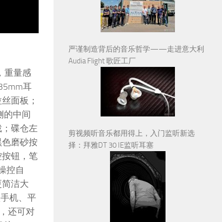
严谨制造背后的音乐哲学——走进意大利
Audia Flight 歌匠工厂
志，重量感
35mm耳
拉丝面板；
侧的中间
裁；碟仓左
剪视频听音乐都用得上，入门监听新选
黑色磨砂按
择：拜雅DT 30 IE监听耳塞
控按钮，笔
操控自
更简洁大
型手机、平
理，还可对