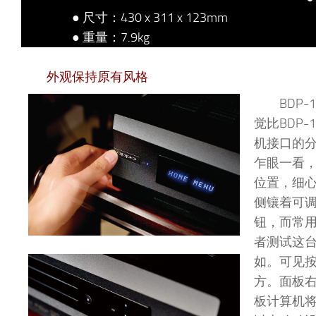
● 尺寸：430 x 311 x 123mm
● 重量：7.9kg
外观保持原有风格
BDP
觉比BDP-
机接口的
乍眼一看，
位置，细
侧镶着可
钮，而常
者测试这
如。可见
方。面板右
板计算机将