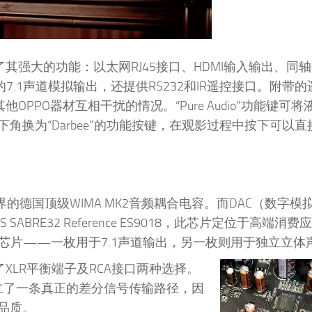
了其强大的功能：以太网RJ45接口、HDMI输入输出、同
的7.1声道模拟输出，还提供RS232和IR遥控接口。附带
OPPO器材互相干扰的情况。“Pure Audio”功能键可
换为“Darbee”的功能按键，在观影过程中按下可以直
誉世界的德国顶级WIMA MK2音频耦合电容。而DAC（数字
BRE32 Reference ES9018，此芯片定位于高端消
 DAC芯片——一枚用于7.1声道输出，另一枚则用于独立立
了XLR平衡端子及RCA接口两种选择。
建立了一条真正的差分信号传输路径，因
品质。