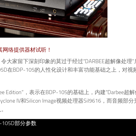
其网络提供器材试听！
机，令大家留下深刻印象的莫过于经过“DARBEE超解像处理
105D在BDP-105的人性化设计和丰富功能基础之上，对
bee Edition”，表示在BDP-105的基础上，内建“Darbee
one IV和Silicon Image视频处理器SiI9616，而音频
入。
P-105D部分参数