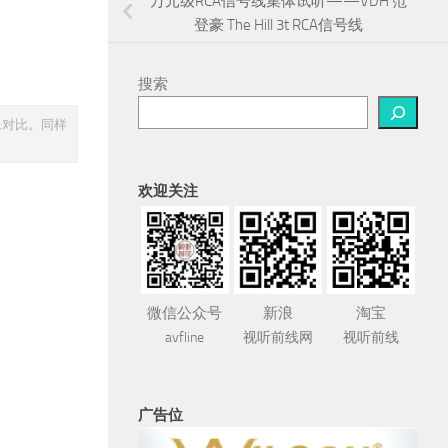
万元级RCA信号线集体试听——VDH 范
登豪 The Hill 3t RCA信号线
搜索
像对比。同样
欢迎关注
微信公众号
新浪
淘宝
avfline
视听前线网
视听前线
广告位