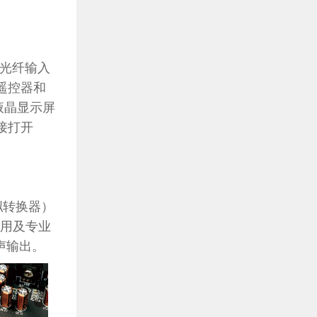
轴光纤输入
的遥控器和
将液晶显示屏
接打开
模拟转换器）
费应用及专业
体声输出。