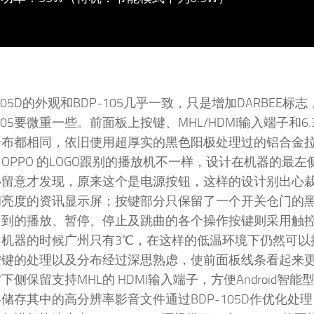
-105D的外观和BDP-105几乎一致，只是增加DARBEE标
105要微重一些。前面板上按键、MHL/HDMI输入端子和6.
分布都相同，依旧使用超厚实的黑色阳极处理过的铝合金
OPPO 的LOGO跟别的播放机不一样，设计在机器的最左
心留意才发现，原来这个是电源按钮，这样的设计别出心
调亮度的资讯显示屏；按键部分只保留了一个开关仓门的
用到的播放、暂停、停止及跳曲的各个操作按键则采用触
台机器的时候广州只有3℃，在这样的低温环境下仍然可以
按键的处理以及分布经过深思熟虑，使前面板线条看起来
下侧保留支持MHL的 HDMI输入端子，方便Android智能
储存其中的高分辨率影音文件通过BDP-105D作优化处