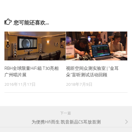
您可能还喜欢...
RBH全球限量HiFi箱 T30亮相
视听空间众测实验室 | “金耳
广州唱片展
朵”盲听测试活动回顾
2016年11月17日
2018年7月9日
下一篇
为便携Hifi而生 凯音新品C5耳放首测