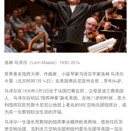
洛林·马泽尔（Lorin Maazel）1930-2014
世界著名指挥大师、作曲家、小提琴家与语言学家洛林·马泽尔
今晨（北京时间7月14日）在美国弗吉尼亚州去世，享年84岁。
马泽尔在1930年3月5日生于法国巴黎近郊，父母是波兰裔美国
人。马泽尔自幼以“指挥神童”扬名美国。在他11岁的时候，意大
利指挥巨匠托斯卡尼尼让他登上著名的NBC交响乐团指挥台，成
为其一生辉煌职业生涯的开端。
马泽尔一生漫长而辉煌的指挥事业横跨欧美两地，曾担任匹茨
堡交响乐团、克利夫兰交响乐团和纽约爱乐乐团等美国一流乐