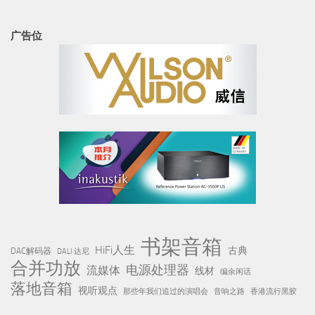
广告位
书架音箱
HiFi人生
古典
DAC解码器
DALI 达尼
合并功放
电源处理器
流媒体
线材
编余闲话
落地音箱
视听观点
那些年我们追过的演唱会
音响之路
香港流行黑胶