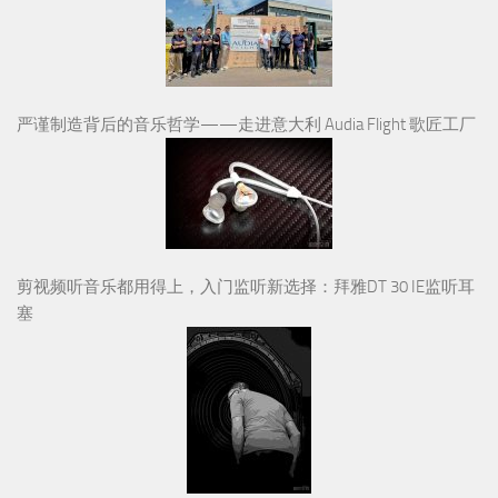
严谨制造背后的音乐哲学——走进意大利 Audia Flight 歌匠工厂
剪视频听音乐都用得上，入门监听新选择：拜雅DT 30 IE监听耳
塞