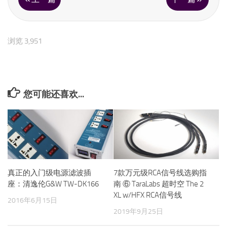
浏览 3,951
您可能还喜欢...
真正的入门级电源滤波插
7款万元级RCA信号线选购指
座：清逸伦G&W TW-DK166
南 ⑥ TaraLabs 超时空 The 2
XL w/HFX RCA信号线
2016年6月15日
2019年9月25日