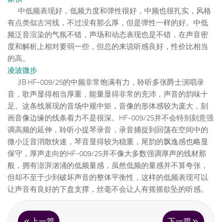
中低频表现好，低频力度和弹性很好，中频也很扎实，风格
有点类似古河线，不过没有那么厚，但是弹性一样的好。中低
频泛音渲染的气氛不错，声场和动态表现也是不错，在声音密
度和解析上相对要弱一些，但总的来说听感良好，性价比相当
的高。
凌波微步
JIB HF-009/25的中频非常饱满有力，聆听多张爵士演唱录
音，歌声显得相当厚重，能量显得非常的充沛，声音的韵味十
足。这条线展现的音场中规中矩，音像的形体感较为庞大，刻
画音像边缘的线条着力不是很深。HF-009/25并不会特别刻意强
调高频的延伸，聆听小提琴录音，录音捕捉到回荡在空间中的
微小泛音消散快速，琴音显得较为稳重，尾韵的飘逸感也略显
保守，厚声走向的HF-009/25并不像大多数强调厚声的线材那
般，拥有澎湃汹涌的低频量感，虽然低频的量感并不算夸张，
但却不至于少到破坏声音的整体平衡性，这样的低频表现可以
让声音有良好的下盘支撑，丝毫不会让人有摇摇欲坠的听感。
上一篇
下一篇