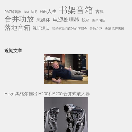
书架音箱
HiFi人生
古典
DAC解码器
DALI 达尼
合并功放
电源处理器
流媒体
线材
编余闲话
落地音箱
视听观点
那些年我们追过的演唱会
音响之路
香港流行黑胶
近期文章
Hegel黑格尔推出 H200和A200 合并式放大器