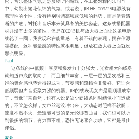
松，音乐整体气氛走舒服聆听的路线，在工整对称的乐句当
中，勾勒出繁花似锦的气氛。或者说，JIB HF-009/25电源线有
着理性的个性，没有特别强调高频或低频的趋势，而是借着清
晰的声底，衬托出音乐本来就具备的美妙姿态。这条线搭配器
材并没有太多的癖性，但是在CD唱机与放大器上面让这条电源
线轮了一圈，我发现它在能量感上有着不错的表现，摆在信源
端搭配，这种能量感的特性就很明显，但放在放大器上面就没
那么明显。
Paul
这条线的中低频丰厚度和爆发力十分强大，光看粗大的线身
就知道声底的取向了，而且细节丰富，一层一层的层次感和三
维的舞台感也塑造得很成功，节奏感和流畅性非常好。它适合
低频弱但声音凝聚力强的机器。JIB的线表现女声是最顺理成章
了，音像非常自然，也有人说是缺少硬线条同时结像小而造成
的，不管怎么样，女声丝毫没冲出来，大动态时照样不软腿，
速度不温不火。最难能可贵的是无论哪首曲目，我们也可以听
到很多的细节，有力而不粗，恐怕无论哪台功放，它都是最佳
伴侣。
家祺