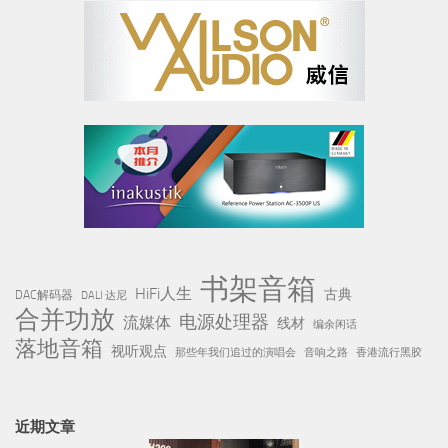
书架音箱
HiFi人生
古典
DAC解码器
DALI 达尼
合并功放
电源处理器
流媒体
线材
编余闲话
落地音箱
视听观点
那些年我们追过的演唱会
音响之路
香港流行黑胶
近期文章