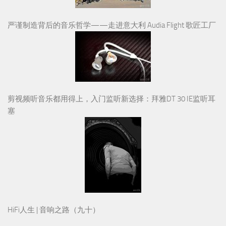
严谨制造背后的音乐哲学——走进意大利 Audia Flight 歌匠工厂
剪视频听音乐都用得上，入门监听新选择：拜雅DT 30 IE监听耳
塞
HiFi人生 | 音响之路（九十）