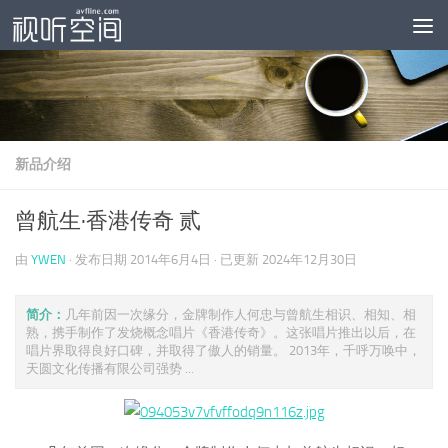
跳至内容
新品介绍
曾航生·香港传奇 贰
由
YWEN
· 发布日期
2014年6月4日
· 已更新
2024年12月30日
简介：
几年前因一次缘分，金牌制作人何忠与曾航生相识、相知、相
熟，携手制作了发烧概念唱片《香港传奇》。这张唱片推出以后，在
唱片界取得良好口碑，并取得了傲人的销量。 2013年，千呼万唤中，
天圆文化传播有限公司强势 ...