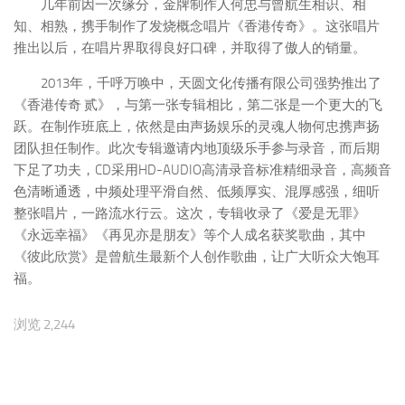
几年前因一次缘分，金牌制作人何忠与曾航生相识、相
知、相熟，携手制作了发烧概念唱片《香港传奇》。这张唱片
推出以后，在唱片界取得良好口碑，并取得了傲人的销量。
2013年，千呼万唤中，天圆文化传播有限公司强势推出了
《香港传奇 贰》，与第一张专辑相比，第二张是一个更大的飞
跃。在制作班底上，依然是由声扬娱乐的灵魂人物何忠携声扬
团队担任制作。此次专辑邀请内地顶级乐手参与录音，而后期
下足了功夫，CD采用HD-AUDIO高清录音标准精细录音，高频音
色清晰通透，中频处理平滑自然、低频厚实、混厚感强，细听
整张唱片，一路流水行云。这次，专辑收录了《爱是无罪》
《永远幸福》《再见亦是朋友》等个人成名获奖歌曲，其中
《彼此欣赏》是曾航生最新个人创作歌曲，让广大听众大饱耳
福。
浏览 2,244