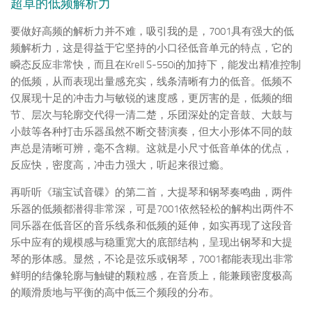
超卓的低频解析力
要做好高频的解析力并不难，吸引我的是，7001具有强大的低
频解析力，这是得益于它坚持的小口径低音单元的特点，它的
瞬态反应非常快，而且在Krell S-550i的加持下，能发出精准控制
的低频，从而表现出量感充实，线条清晰有力的低音。低频不
仅展现十足的冲击力与敏锐的速度感，更厉害的是，低频的细
节、层次与轮廓交代得一清二楚，乐团深处的定音鼓、大鼓与
小鼓等各种打击乐器虽然不断交替演奏，但大小形体不同的鼓
声总是清晰可辨，毫不含糊。这就是小尺寸低音单体的优点，
反应快，密度高，冲击力强大，听起来很过瘾。
再听听《瑞宝试音碟》的第二首，大提琴和钢琴奏鸣曲，两件
乐器的低频都潜得非常深，可是7001依然轻松的解构出两件不
同乐器在低音区的音乐线条和低频的延伸，如实再现了这段音
乐中应有的规模感与稳重宽大的底部结构，呈现出钢琴和大提
琴的形体感。显然，不论是弦乐或钢琴，7001都能表现出非常
鲜明的结像轮廓与触键的颗粒感，在音质上，能兼顾密度极高
的顺滑质地与平衡的高中低三个频段的分布。