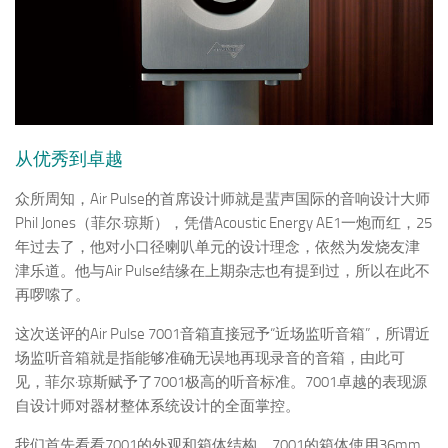
从优秀到卓越
众所周知，Air Pulse的首席设计师就是蜚声国际的音响设计大师
Phil Jones（菲尔·琼斯），凭借Acoustic Energy AE1一炮而红，25
年过去了，他对小口径喇叭单元的设计理念，依然为发烧友津
津乐道。他与Air Pulse结缘在上期杂志也有提到过，所以在此不
再啰嗦了。
这次送评的Air Pulse 7001音箱直接冠予“近场监听音箱”，所谓近
场监听音箱就是指能够准确无误地再现录音的音箱，由此可
见，菲尔·琼斯赋予了7001极高的听音标准。7001卓越的表现源
自设计师对器材整体系统设计的全面掌控。
我们首先看看7001的外观和箱体结构，7001的箱体使用36mm