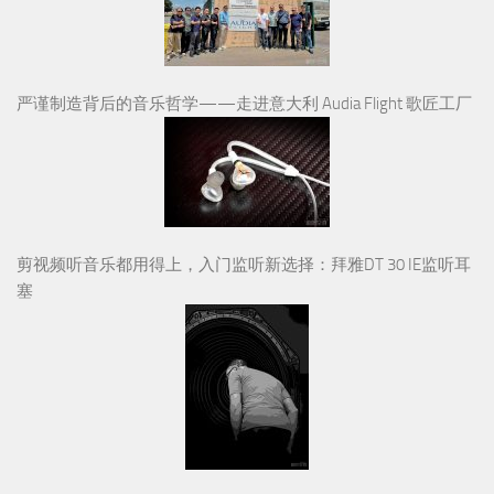
严谨制造背后的音乐哲学——走进意大利 Audia Flight 歌匠工厂
剪视频听音乐都用得上，入门监听新选择：拜雅DT 30 IE监听耳
塞