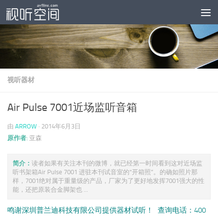
跳至内容
视听器材
Air Pulse 7001近场监听音箱
由
ARROW
·
2014年6月3日
原作者:
亚森
简介：
读者如果有关注本刊的微博，就已经第一时间看到这对近场监
听书架箱Air Pulse 7001 进驻本刊试音室的“开箱照”。的确如照片那
样，7001绝对属于重量级的产品，厂家为了更好地发挥7001强大的性
能，还把原装合金脚架也 ...
鸣谢深圳普兰迪科技有限公司提供器材试听！ 查询电话：400