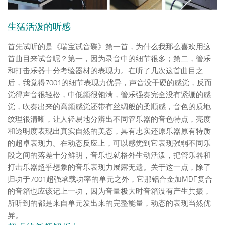
生猛活泼的听感
首先试听的是《瑞宝试音碟》第一首，为什么我那么喜欢用这
首曲目来试音呢？第一，因为录音中的细节很多；第二，管乐
和打击乐器十分考验器材的表现力。在听了几次这首曲目之
后，我觉得7001的细节表现力优异，声音没干硬的感觉，反而
觉得声音很轻松，中低频很饱满，管乐强奏完全没有紧绷的感
觉，吹奏出来的高频感觉还带有丝绸般的柔顺感，音色的质地
纹理很清晰，让人轻易地分辨出不同管乐器的音色特点，亮度
和透明度表现出真实自然的美态，具有忠实还原乐器原有特质
的超卓表现力。在动态反应上，可以感觉到它表现强弱不同乐
段之间的落差十分鲜明，音乐也就格外生动活泼，把管乐器和
打击乐器超乎想象的音乐表现力展露无遗。关于这一点，除了
归功于7001超强承载功率的单元之外，它那铝合金加MDF复合
的音箱也应该记上一功，因为音量极大时音箱没有产生共振，
所听到的都是来自单元发出来的完整能量，动态的表现当然优
异。