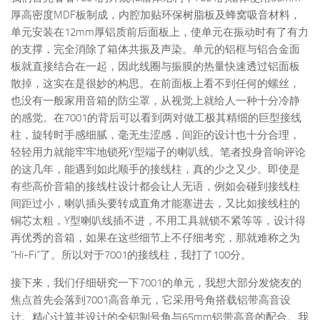
厚高密度MDF板制成，内腔加贴环保树脂板及蜂窝吸音材料，
单元安装在12mm厚铝质前后面板上，使单元在振动时有了有力
的支撑，完全消除了箱体共振及声染。单元的铝框与铝合金面
板就直接结合在一起，因此线圈与振膜的热量快速透过铝面板
散掉，这实在是很妙的构思。在前面板上看不到任何的螺丝，
也没有一般家用音箱的防尘罩，从视觉上就给人一种十分冷静
的感觉。在7001的背后可以看到两对做工极其精细的巨型接线
柱，旋转时手感细腻，毫无生涩感，间距的设计也十分合理，
轻轻用力就能牢牢地锁死Y型端子的喇叭线。笔者投身音响评论
的这几年，能遇到如此顺手的接线柱，真的少之又少。即使是
有些高价音箱的接线柱设计都会让人无语，例如会碰到接线柱
间距过小，喇叭插头要转成直角才能塞进去，又比如接线柱的
铜芯太粗，Y型喇叭线插不进，不用工具就锁不紧等等，设计得
再优秀的音箱，如果在这些细节上不仔细考究，那就难称之为
“Hi-Fi”了。所以对于7001的接线柱，我打了100分。
接下来，我们仔细研究一下7001的单元，我想大部分发烧友的
焦点首先会落到7001高音单元，它采用号角搭载铝带高音设
计。精心计算并设计的全铝制号角与65mm铝带高音的配合。我