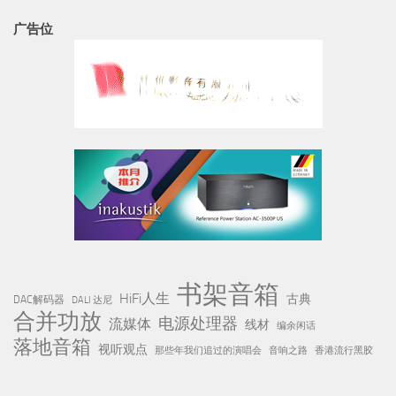
广告位
书架音箱
HiFi人生
古典
DAC解码器
DALI 达尼
合并功放
电源处理器
流媒体
线材
编余闲话
落地音箱
视听观点
那些年我们追过的演唱会
音响之路
香港流行黑胶