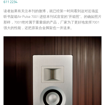
611 2234
读者如果有关注本刊的微博，就已经第一时间看到这对近场监
听书架箱Air Pulse 7001 进驻本刊试音室的“开箱照”。的确如照片
那样，7001绝对属于重量级的产品，厂家为了更好地发挥7001
强大的性能，还把原装合金脚架也一并送来。