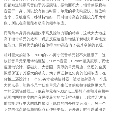
们都知道铝带高音由于其振膜轻，振动面积大，铝带兼振膜与
音圈于一身，所以没有输出时滞，单元的瞬态响应快，相位畸
变小，灵敏度高，移轴特性好，同时铝带高音的阻抗几乎为常
数，所以在高频段有极高的频率响应。
而号角本身具有换能效率高及控制力强的特点，这就大大地提
高了铝带单元的效率，瞬态反应速度并增强了解晰力和声场定
位能力。两种优势的结合使得7001高音有了极其卓越的表现。
相对巨大的箱体，7001的5.25英寸低音单元就不太显眼了，这
枚低音单元采用铸铝框架，50mm音圈，0.2mm铝质振膜，双钕
磁驱动设计。强磁力、大音圈、宽厚的单元悬边、坚硬的金属
振膜保证了其强大的动态。为了保证超低失真的低频响应，在
背板上还设计了一个6.5英寸被动辐射器，被动辐射器有一个最
大优点是，能将小尺寸低音单元产生低音的负担转嫁到更大尺
寸的无源辐射器上（低音单元在“-3dB”点上要想产生和其在频率
范围内同样响度的声音需要最大的气流推动量），此时无源辐
射器能进行更大的线性振动（纸盆的内外往复运动）。另一个
明显的优点是低频响应点延伸得更低。另外设计时可以采用更