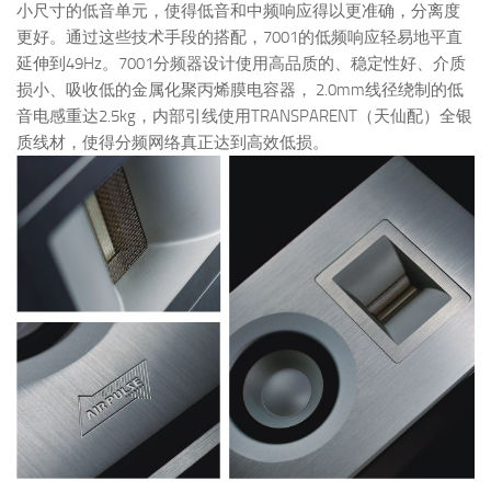
小尺寸的低音单元，使得低音和中频响应得以更准确，分离度
更好。通过这些技术手段的搭配，7001的低频响应轻易地平直
延伸到49Hz。7001分频器设计使用高品质的、稳定性好、介质
损小、吸收低的金属化聚丙烯膜电容器， 2.0mm线径绕制的低
音电感重达2.5kg，内部引线使用TRANSPARENT（天仙配）全银
质线材，使得分频网络真正达到高效低损。