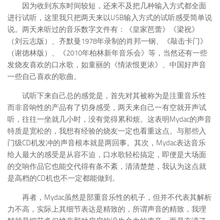
因为收到东东时间较短，还来不及把几种输入方式都全面
进行试听，这里我只把两天来以USB输入方式的试听感受简单说
说。两天来听过的音乐数字文件有：《皇家芭蕾》《梁祝》
（刘云志版）、齐默曼1978年录制的肖邦一钢、《敲击卡门》
（谢德林版）、《2010年柏林新年音乐会》等，当然还有一些
发烧友喜欢的口水歌，如童丽的《情浓恨更浓》、中国好声音
一些自己喜欢的歌曲。
试听下来自己总的感觉是，首先对其被称为是注重音乐性
而非音响性的产品有了切身感受，两天来自己一有空就开声试
听，往往一坐就几小时，没有觉得累和烦。这表明Mydac的声音
特质是宽松的，我想有经验的烧友一定也看重这点。与那些入
门级CD机发冲的声音根本就是两回事。其次，Mydac表达音乐
给人最大的感受是从容不迫，口水歌轻松搞定，即便是大场面
的交响作品它也能交代得有条不紊，清清楚楚，我认为这点就
是高档的CD机也不一定都能做到。
再者，Mydac虽然是部重音乐性的机子，但并不代表其解析
力不高，实际上其细节表达是精致的，所谓声音的精致，我理