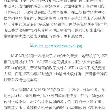
解就是细节多但绝非那种扁扁的没生命力的声音，而是充满了
生动音乐表情的能感染人的好声音，比如播放施万春作曲那段
《青松岭》，你可以在民乐队的全奏中、在二胡和竹笛声中轻
松辨别笙的演奏声，关喆演唱的《领悟》是充分展现了其唱功
的，其中转调后唱到”多么痛苦的领悟，你曾是我的所有”那句能
听出关喆演唱时气流从其胸腔冲出的激情，以前没听出来哦！
像童丽的声线也被表达的细节更多，更具感染力。
MyDAC让我第一次感受了asio输出的音效，这部机子的USB
接口是可以在USB1.0和USB2.0之间切换的，我个人比较偏爱
USB1.0的感觉，普通码率的数字文件在USB1.0模式下播放更感
人些，而用USB2.0模式时选择asio输出比较好听，声音很干净而
且音乐表情也很丰富！
最后我想MyDAC还有个特点就是上手方便，可玩性多。拿
到Mydac后，先将机子用USB线与笔记本连接，然后上Mega的
官网下载驱动，法文估计不认识的多，你可以点一下米字旗，
就转英文版，通过输入机子背后的6个字母和6位数字就把驱动