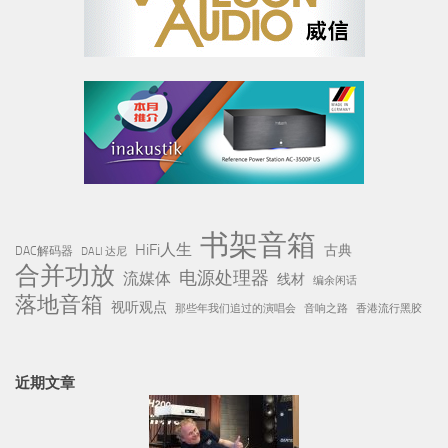
书架音箱
HiFi人生
古典
DAC解码器
DALI 达尼
合并功放
电源处理器
流媒体
线材
编余闲话
落地音箱
视听观点
那些年我们追过的演唱会
音响之路
香港流行黑胶
近期文章