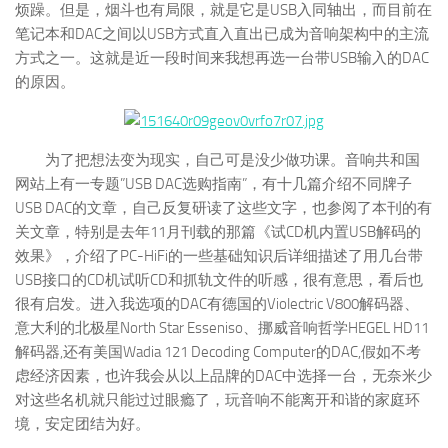
烦躁。但是，烟斗也有局限，就是它是USB入同轴出，而目前在
笔记本和DAC之间以USB方式直入直出已成为音响架构中的主流
方式之一。这就是近一段时间来我想再选一台带USB输入的DAC
的原因。
为了把想法变为现实，自己可是没少做功课。音响共和国
网站上有一专题”USB DAC选购指南”，有十几篇介绍不同牌子
USB DAC的文章，自己反复研读了这些文字，也参阅了本刊的有
关文章，特别是去年11月刊载的那篇《试CD机内置USB解码的
效果》，介绍了PC-HiFi的一些基础知识后详细描述了用几台带
USB接口的CD机试听CD和抓轨文件的听感，很有意思，看后也
很有启发。进入我选项的DAC有德国的Violectric V800解码器、
意大利的北极星North Star Esseniso、挪威音响哲学HEGEL HD11
解码器,还有美国Wadia 121 Decoding Computer的DAC,假如不考
虑经济因素，也许我会从以上品牌的DAC中选择一台，无奈米少
对这些名机就只能过过眼瘾了，玩音响不能离开和谐的家庭环
境，安定团结为好。