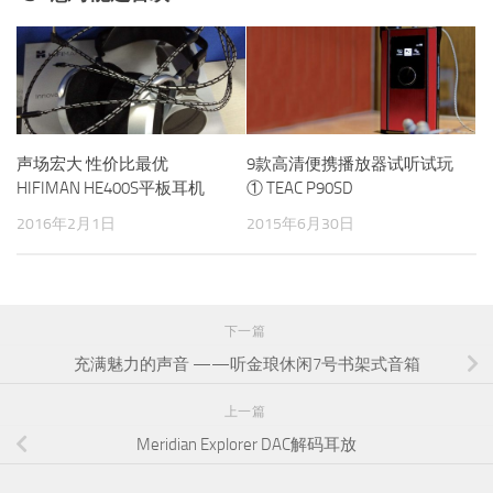
声场宏大 性价比最优
9款高清便携播放器试听试玩
HIFIMAN HE400S平板耳机
① TEAC P90SD
2016年2月1日
2015年6月30日
下一篇
充满魅力的声音 ——听金琅休闲7号书架式音箱
上一篇
Meridian Explorer DAC解码耳放