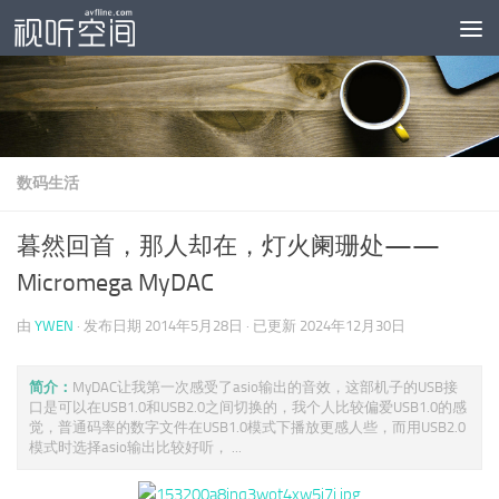
跳至内容
数码生活
暮然回首，那人却在，灯火阑珊处——
Micromega MyDAC
由
YWEN
· 发布日期
2014年5月28日
· 已更新
2024年12月30日
简介：
MyDAC让我第一次感受了asio输出的音效，这部机子的USB接
口是可以在USB1.0和USB2.0之间切换的，我个人比较偏爱USB1.0的感
觉，普通码率的数字文件在USB1.0模式下播放更感人些，而用USB2.0
模式时选择asio输出比较好听， ...