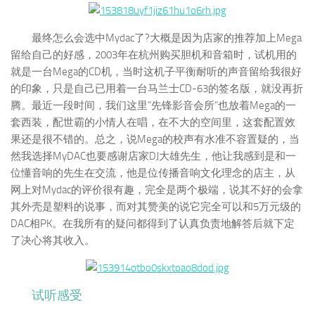
最终怎么会选中Mydac了?大概是因为店家的推荐加上Mega
留给自己的好感，2003年在杭州购买胆机和音箱时，试机用的
就是一台Mega的CD机，当时这机子平衡耐听的声音留给我很好
的印象，只是自己已用着一台马兰士CD-63的签名版，就没再折
腾。最近一段时间，我们这里”先锋影音会所”也放着Mega的一
套西装，配世霸的小情人在唱，在不大的空间里，这套配置效
果还是很不错的。总之，说Mega的校声有水准不容置疑的，当
然我选择MyDAC也要感谢店家DJ大雄先生，他让我感到是和一
位懂音响的先生在交流，他是位传播音响文化理念的店主，从
网上对Mydac的评价很有趣，完全是两个极端，说其不好的会拿
其外壳是塑料的说事，而对其赞美的说它完全可以和5万元级的
DAC相PK。在我所有的疑问都得到了认真负责地解答后就下定
了决心将其收入。
试听感受