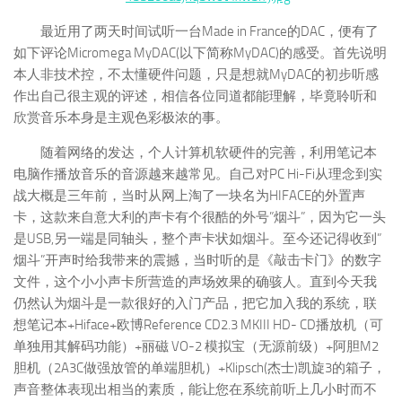
最近用了两天时间试听一台Made in France的DAC，便有了
如下评论Micromega MyDAC(以下简称MyDAC)的感受。首先说明
本人非技术控，不太懂硬件问题，只是想就MyDAC的初步听感
作出自己很主观的评述，相信各位同道都能理解，毕竟聆听和
欣赏音乐本身是主观色彩极浓的事。
随着网络的发达，个人计算机软硬件的完善，利用笔记本
电脑作播放音乐的音源越来越常见。自己对PC Hi-Fi从理念到实
战大概是三年前，当时从网上淘了一块名为HIFACE的外置声
卡，这款来自意大利的声卡有个很酷的外号”烟斗”，因为它一头
是USB,另一端是同轴头，整个声卡状如烟斗。至今还记得收到”
烟斗”开声时给我带来的震撼，当时听的是《敲击卡门》的数字
文件，这个小小声卡所营造的声场效果的确骇人。直到今天我
仍然认为烟斗是一款很好的入门产品，把它加入我的系统，联
想笔记本+Hiface+欧博Reference CD2.3 MKIII HD- CD播放机（可
单独用其解码功能）+丽磁 VO-2 模拟宝（无源前级）+阿胆M2
胆机（2A3C做强放管的单端胆机）+Klipsch(杰士)凯旋3的箱子，
声音整体表现出相当的素质，能让您在系统前听上几小时而不