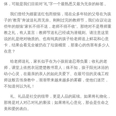
体，可能是我们目前对“礼”字一个最熟悉又最为无奈的标签 。
我们曾经为婚宴送红包而烦恼，现在众多年轻的父母在为孩
子的“教育”奔波送礼而无奈。刚刚过完的教师节，我们在议论这
些年的烦恼“家长不得不送，老师不得不收”。那绝对不是尊师重
教之礼，有人直言：教师节送礼已经成为潜规则。请注意这里
说的礼是绝对物质的。也有纯真的孩子给老师送上鲜花和心意
卡，结果会看见全被扔在了垃圾桶里 ，那童心的伤害有多少人
在意？
给老师送礼，家长似乎在为小孩前途忍辱负重；收礼的老
师，课堂上依然衣冠楚楚教书育人；殊不知，孩子阳光沐浴的
幼小心灵，在最亲的亲人的如此关爱下、在最可信的灵魂工程
师这般言传身教中，渐渐带来越来越多的雾霾，使他们迷茫，
不知道何以为礼！
礼、礼品是社交的纽带，更是人品的延续。如果将礼物化，
那将是对人对己对礼的亵渎；如果将礼心意化，那会是生命之
美和爱的表白。