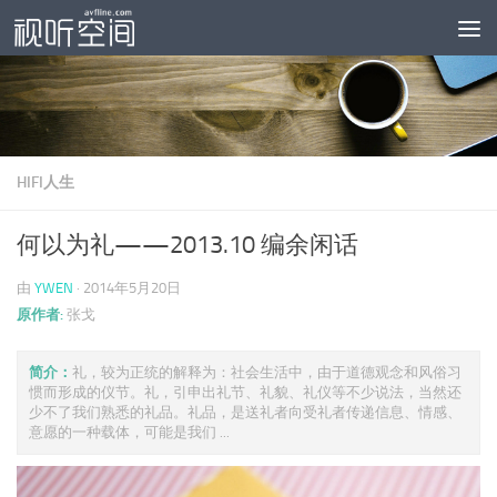
跳至内容
HIFI人生
何以为礼——2013.10 编余闲话
由
YWEN
·
2014年5月20日
原作者:
张戈
简介：
礼，较为正统的解释为：社会生活中，由于道德观念和风俗习
惯而形成的仪节。礼，引申出礼节、礼貌、礼仪等不少说法，当然还
少不了我们熟悉的礼品。礼品，是送礼者向受礼者传递信息、情感、
意愿的一种载体，可能是我们 ...