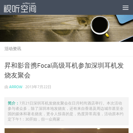
跳至内容
活动资讯
昇和影音携Focal高级耳机参加深圳耳机发
烧友聚会
由
ARROW
·
2013年7月22日
简介：
7月21日深圳耳机发烧友聚会在日月时尚酒店举行。本次活动
参与者众多，除了深圳本地发烧友，还有来自香港及周边城市甚至全
国的媒体和著名烧友，更令人惊喜的是，热度异常高涨，活动原本约
定下午1：30开始，但一众商家 ...