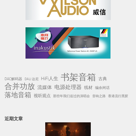
书架音箱
HiFi人生
古典
DAC解码器
DALI 达尼
合并功放
电源处理器
流媒体
线材
编余闲话
落地音箱
视听观点
那些年我们追过的演唱会
音响之路
香港流行黑胶
近期文章