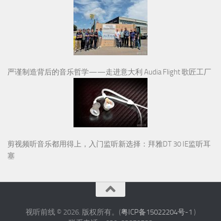
严谨制造背后的音乐哲学——走进意大利 Audia Flight 歌匠工厂
剪视频听音乐都用得上，入门监听新选择：拜雅DT 30 IE监听耳
塞
视听前线 © 2026. 版权所有。(
粤ICP备15022204号-1
)