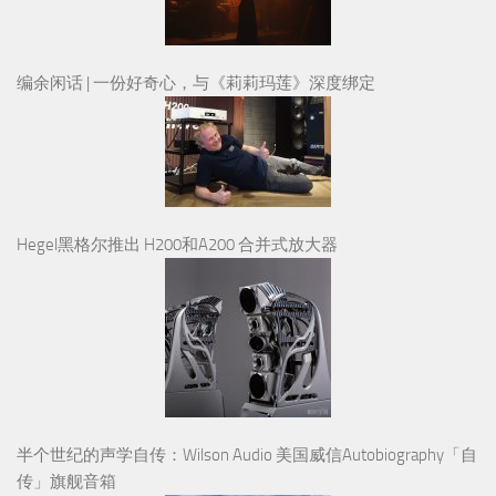
编余闲话 | 一份好奇心，与《莉莉玛莲》深度绑定
Hegel黑格尔推出 H200和A200 合并式放大器
半个世纪的声学自传：Wilson Audio 美国威信Autobiography「自
传」旗舰音箱