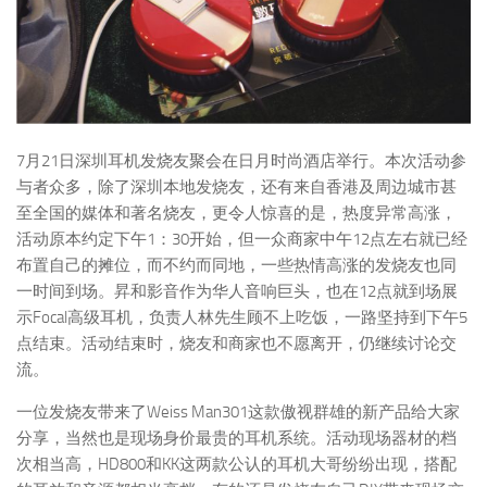
7月21日深圳耳机发烧友聚会在日月时尚酒店举行。本次活动参
与者众多，除了深圳本地发烧友，还有来自香港及周边城市甚
至全国的媒体和著名烧友，更令人惊喜的是，热度异常高涨，
活动原本约定下午1：30开始，但一众商家中午12点左右就已经
布置自己的摊位，而不约而同地，一些热情高涨的发烧友也同
一时间到场。昇和影音作为华人音响巨头，也在12点就到场展
示Focal高级耳机，负责人林先生顾不上吃饭，一路坚持到下午5
点结束。活动结束时，烧友和商家也不愿离开，仍继续讨论交
流。
一位发烧友带来了Weiss Man301这款傲视群雄的新产品给大家
分享，当然也是现场身价最贵的耳机系统。活动现场器材的档
次相当高，HD800和KK这两款公认的耳机大哥纷纷出现，搭配