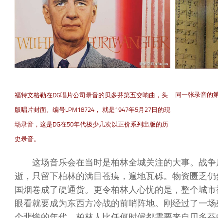
同一张录音的
福特文格勒在DG唱片公司录音的贝多芬第五交响曲，头
版唱片封面。编号LPM18724， 就是1947年5月27日的现
场录音，这是DG在50年代极少几次以正价系列出版的历
史录音。
这场音乐会在当时是柏林全城关注的大事。战争
逝，只留下柏林的满目苍痍，遍地瓦砾。物资匮乏仍
国烟卷成了硬通货。更令柏林人心忧的是，整个城市
眼看就要成为东西方冷战的前哨阵地。刚经过了一场
个悲惨的年代，柏林人比任何时候都需要来自贝多芬