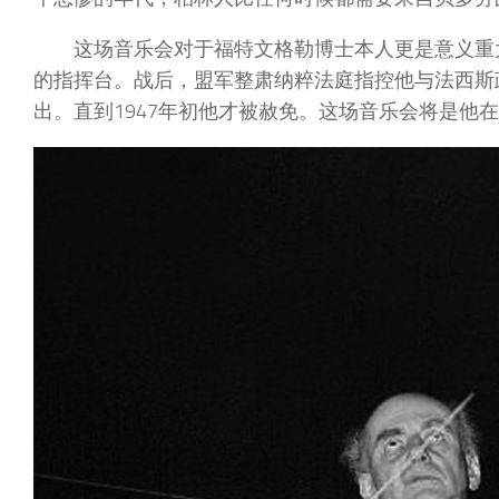
这场音乐会对于福特文格勒博士本人更是意义重大
的指挥台。战后，盟军整肃纳粹法庭指控他与法西斯
出。直到1947年初他才被赦免。这场音乐会将是他