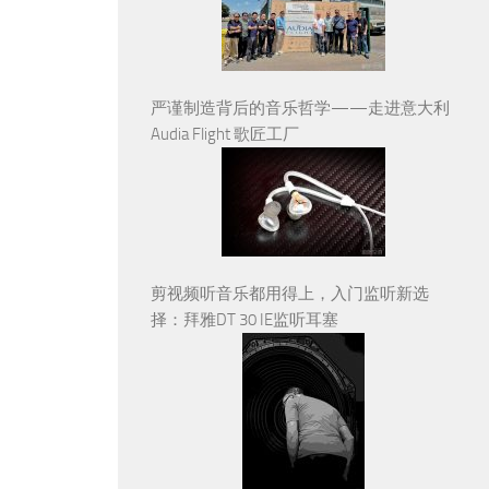
严谨制造背后的音乐哲学——走进意大利
Audia Flight 歌匠工厂
剪视频听音乐都用得上，入门监听新选
择：拜雅DT 30 IE监听耳塞