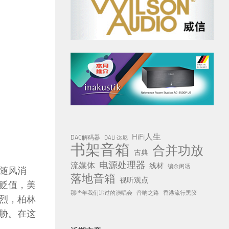
HiFi人生
DAC解码器
DALI 达尼
书架音箱
合并功放
古典
电源处理器
流媒体
线材
编余闲话
随风消
落地音箱
视听观点
贬值，美
那些年我们追过的演唱会
音响之路
香港流行黑胶
烈，柏林
胁。在这