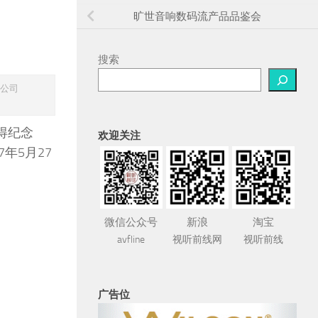
旷世音响数码流产品品鉴会
搜索
片公司
得纪念
欢迎关注
年5月27
微信公众号
新浪
淘宝
avfline
视听前线网
视听前线
广告位