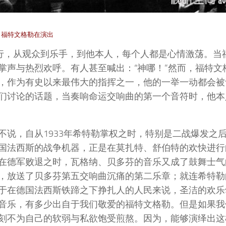
福特文格勒在演出
举行，从观众到乐手，到他本人，每个人都是心情激荡。当
掌声与热烈欢呼。有人甚至喊出：“神哪！”然而，福特文
，作为有史以来最伟大的指挥之一，他的一举一动都会被
们讨论的话题，当奏响命运交响曲的第一个音符时，他本
不说，自从1933年希特勒掌权之时，特别是二战爆发之
国法西斯的战争机器，正是在莫扎特、舒伯特的欢快进行
在德军败退之时，瓦格纳、贝多芬的音乐又成了鼓舞士气
，放送了贝多芬第五交响曲沉痛的第二乐章；就连希特勒
于在德国法西斯铁蹄之下挣扎人的人民来说，圣洁的欢乐
音乐，有多少出自于我们敬爱的福特文格勒。但是如果我
刻不为自己的软弱与私欲饱受煎熬。因为，能够演绎出这