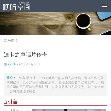
跳至内容
音乐唱片
迪卡之声唱片传奇
由
YWEN
·
2012年3月30日
简介：
□ 引言 唱片业，一位叱咤风云的人物去卖烤鸭，引来不小的震
动和议论，也引起我们深刻的思考。唱片业怎么啦？ 虽然世界几大唱
片公司的日子可能也不算好过，也没有见他们去卖汉堡。 就在太合麦
田公司总经理宋柯去 ...
□ 引言
唱片业，一