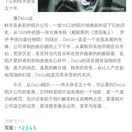
了它的伟大录音
五十年。
像Decca这
样丰富多彩的唱片公司，一套50CD的唱片很难真的容下它的历
史。从1929年的第一张古典专辑（戴留斯的《漂流海上》，罗
伊·亨德尔森任独唱）到现在，Decca一直是一个全面发展的先
锋。公司录制的曲目横跨上下千年，从素歌和其他早期音乐开
始，贯穿历史，直至对当代音乐和在世作曲家的积极探索。在
唱片爱好者和音响发烧友心目中，Decca的录音拥有深阔的音
场、庞大的动态、逼真的舞台感、精美的音色，会让人产生如
临现场的幻觉，Decca就是完美录音的代名词。
今天，从Decca唱片——伟大录音五十年，可以看到Decca
唱片公司的发展，它同样是唱片业发展的一个缩影，是一个成
功的典范。也许还有助于我们解宋柯去卖烤鸭之惑，看看唱片
公司该怎样运营，看清楚音像业运营、变革与发展……
浏览 9,117
2
3
4
5
页面：
1