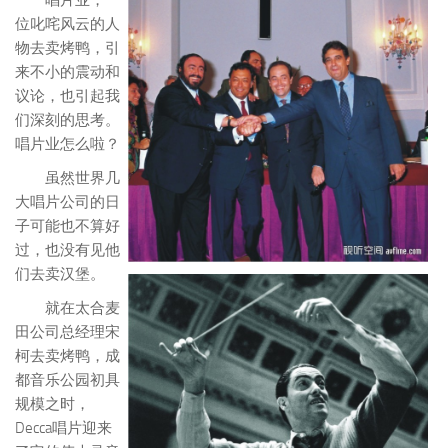
位叱咤风云的人
物去卖烤鸭，引
来不小的震动和
议论，也引起我
们深刻的思考。
唱片业怎么啦？
虽然世界几
大唱片公司的日
子可能也不算好
过，也没有见他
们去卖汉堡。
就在太合麦
田公司总经理宋
柯去卖烤鸭，成
都音乐公园初具
规模之时，
Decca唱片迎来