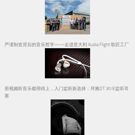
严谨制造背后的音乐哲学——走进意大利 Audia Flight 歌匠工厂
剪视频听音乐都用得上，入门监听新选择：拜雅DT 30 IE监听耳
塞