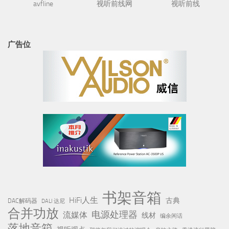
avfline
视听前线网
视听前线
广告位
书架音箱
HiFi人生
古典
DAC解码器
DALI 达尼
合并功放
电源处理器
流媒体
线材
编余闲话
落地音箱