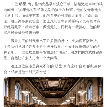
一位“明星”为了推销商品吸引观众下单，情绪激动声嘶力竭
地喊出：“如果你的孩子听见别的孩子在炫耀，他的父母带他去
了迪士尼，而你没有带，他的自卑心可能由此而生。”如此高
论，引出许多朋友笑言：迪士尼与自卑有关系吗？也有媒体点
评此君此举：槽点密集，傲慢无礼。而我有一些担心，他的那
些忠粉会被他带进沟里。
流量为王的时代带出了许多新的行业，比如说直播带货。
于是我们见识了许多不折手段挣流量、不择手段推销商品的各
种表现。一位位居直播带货顶层的“明星”，用这样的方式推销商
品，自然让许多人打出一个大问号。
难道这位应该是身家不菲的“明星”真有这样“自卑”的切身体
会？或者是他一时突发奇想？