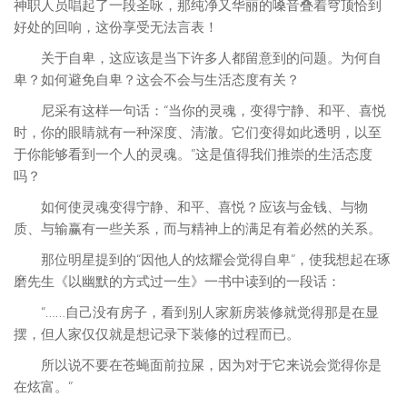
神职人员唱起了一段圣咏，那纯净又华丽的嗓音叠着穹顶恰到
好处的回响，这份享受无法言表！
关于自卑，这应该是当下许多人都留意到的问题。为何自
卑？如何避免自卑？这会不会与生活态度有关？
尼采有这样一句话：“当你的灵魂，变得宁静、和平、喜悦
时，你的眼睛就有一种深度、清澈。它们变得如此透明，以至
于你能够看到一个人的灵魂。”这是值得我们推崇的生活态度
吗？
如何使灵魂变得宁静、和平、喜悦？应该与金钱、与物
质、与输赢有一些关系，而与精神上的满足有着必然的关系。
那位明星提到的“因他人的炫耀会觉得自卑”，使我想起在琢
磨先生《以幽默的方式过一生》一书中读到的一段话：
“……自己没有房子，看到别人家新房装修就觉得那是在显
摆，但人家仅仅就是想记录下装修的过程而已。
所以说不要在苍蝇面前拉屎，因为对于它来说会觉得你是
在炫富。”