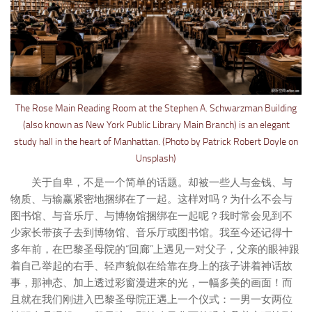
The Rose Main Reading Room at the Stephen A. Schwarzman Building
(also known as New York Public Library Main Branch) is an elegant
study hall in the heart of Manhattan. (Photo by Patrick Robert Doyle on
Unsplash)
关于自卑，不是一个简单的话题。却被一些人与金钱、与
物质、与输赢紧密地捆绑在了一起。这样对吗？为什么不会与
图书馆、与音乐厅、与博物馆捆绑在一起呢？我时常会见到不
少家长带孩子去到博物馆、音乐厅或图书馆。我至今还记得十
多年前，在巴黎圣母院的“回廊”上遇见一对父子，父亲的眼神跟
着自己举起的右手、轻声貌似在给靠在身上的孩子讲着神话故
事，那神态、加上透过彩窗漫进来的光，一幅多美的画面！而
且就在我们刚进入巴黎圣母院正遇上一个仪式：一男一女两位