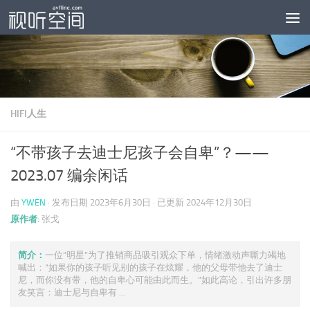
跳至内容
HIFI人生
“不带孩子去迪士尼孩子会自卑”？——
2023.07 编余闲话
由
YWEN
· 发布日期
2023年6月30日
· 已更新
2024年12月30日
原作者:
张戈
简介：
一位“明星”为了推销商品吸引观众下单，情绪激动声嘶力竭地
喊出：“如果你的孩子听见别的孩子在炫耀，他的父母带他去了迪士
尼，而你没有带，他的自卑心可能由此而生。”如此高论，引出许多朋
友笑言：迪士尼与自卑有 ...