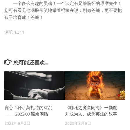
一个多么有趣的灵魂！一个淡定有足够胸怀的琢磨先生！
您可有看见他满脸带笑地举着棍棒在说：别做苍蝇，更不要把
孩子培育成了苍蝇！
浏览 1,311
您可能还喜欢...
宽心！聆听莫扎特的深沉
《哪吒之魔童闹海》一颗魔
—— 2022.09 编余闲话
丸成为人、成为英雄的故事
2022年9月2日
2025年3月9日