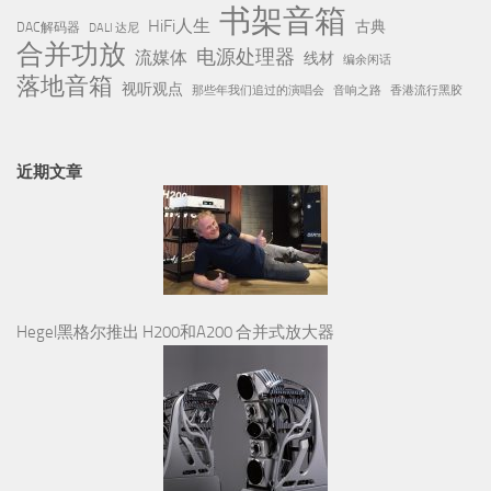
书架音箱
HiFi人生
古典
DAC解码器
DALI 达尼
合并功放
电源处理器
流媒体
线材
编余闲话
落地音箱
视听观点
那些年我们追过的演唱会
音响之路
香港流行黑胶
近期文章
Hegel黑格尔推出 H200和A200 合并式放大器