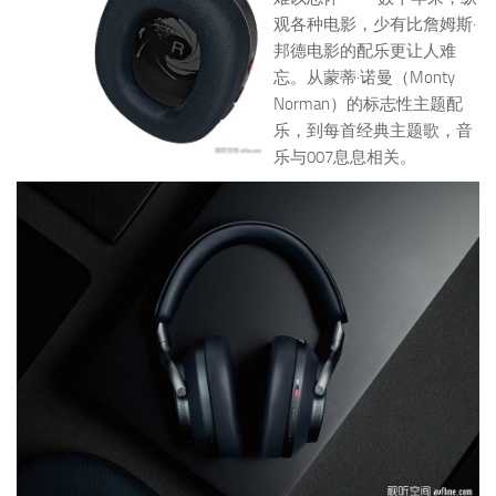
观各种电影，少有比詹姆斯·
邦德电影的配乐更让人难
忘。从蒙蒂·诺曼（Monty
Norman）的标志性主题配
乐，到每首经典主题歌，音
乐与007息息相关。