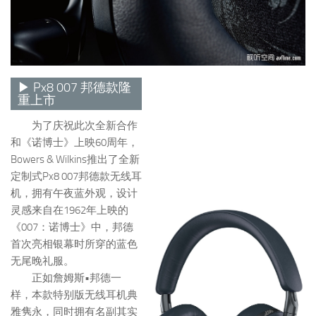
▶ Px8 007 邦德款隆
重上市
为了庆祝此次全新合作
和《诺博士》上映60周年，
Bowers & Wilkins推出了全新
定制式Px8 007邦德款无线耳
机，拥有午夜蓝外观，设计
灵感来自在1962年上映的
《007：诺博士》中，邦德
首次亮相银幕时所穿的蓝色
无尾晚礼服。
正如詹姆斯•邦德一
样，本款特别版无线耳机典
雅隽永，同时拥有名副其实