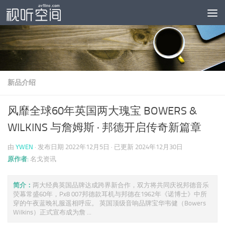
跳至内容
新品介绍
风靡全球60年英国两大瑰宝 BOWERS &
WILKINS 与詹姆斯 · 邦德开启传奇新篇章
由
YWEN
· 发布日期
2022年12月5日
· 已更新
2024年12月30日
原作者:
名戈资讯
简介：
两大经典英国品牌达成跨界新合作，双方将共同庆祝邦德音乐
荧幕常盛60年，Px8 007邦德款耳机与邦德在1962年《诺博士》中所
穿的午夜蓝晚礼服遥相呼应。 英国顶级音响品牌宝华韦健（Bowers
Wilkins）正式宣布成为詹 ...