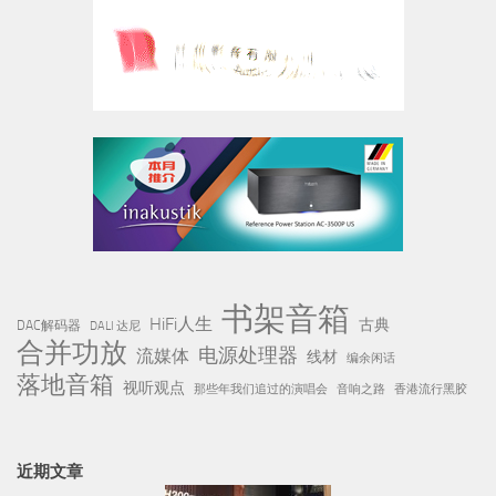
书架音箱
HiFi人生
古典
DAC解码器
DALI 达尼
合并功放
电源处理器
流媒体
线材
编余闲话
落地音箱
视听观点
那些年我们追过的演唱会
音响之路
香港流行黑胶
近期文章