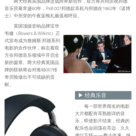
两大经典英国品牌达成跨界新合作，双方将共同庆祝邦德
音乐荧幕常盛60年，Px8 007邦德款耳机与邦德在1962年《诺博
士》中所穿的午夜蓝晚礼服遥相呼应。
英国顶级音响品牌宝华
韦健（Bowers & Wilkins）正
式宣布成为詹姆斯·邦德系列
电影的合作伙伴，标志着双
方在邦德音乐领域中开启全
新的篇章。两大经典英国品
牌的联袂将会对推动007传
奇历险做出不可或缺的贡
献。
▶ 经典乐音
每一部世界闻名的电影
大片都配有耳熟能详的音
乐，即使影片结束，经典的
配乐也会回荡在耳边，久久
难以忘怀——数十年来，纵