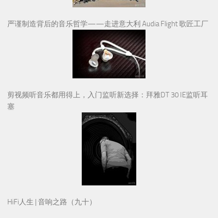
严谨制造背后的音乐哲学——走进意大利 Audia Flight 歌匠工厂
剪视频听音乐都用得上，入门监听新选择：拜雅DT 30 IE监听耳
塞
HiFi人生 | 音响之路（九十）