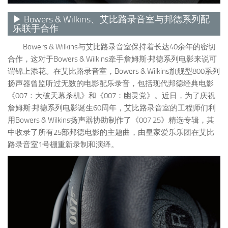
▶ Bowers & Wilkins、艾比路录音室与邦德系列配
乐联手合作
Bowers & Wilkins与艾比路录音室保持着长达40余年的密切
合作，这对于Bowers & Wilkins牵手詹姆斯·邦德系列电影来说可
谓锦上添花。在艾比路录音室，Bowers & Wilkins旗舰型800系列
扬声器曾监听过无数的电影配乐录音，包括现代邦德经典电影
《007：大破天幕杀机》和《007：幽灵党》。近日，为了庆祝
詹姆斯·邦德系列电影诞生60周年，艾比路录音室的工程师们利
用Bowers & Wilkins扬声器协助制作了《007 25》精选专辑，其
中收录了所有25部邦德电影的主题曲，由皇家爱乐乐团在艾比
路录音室1号棚重新录制和演绎。