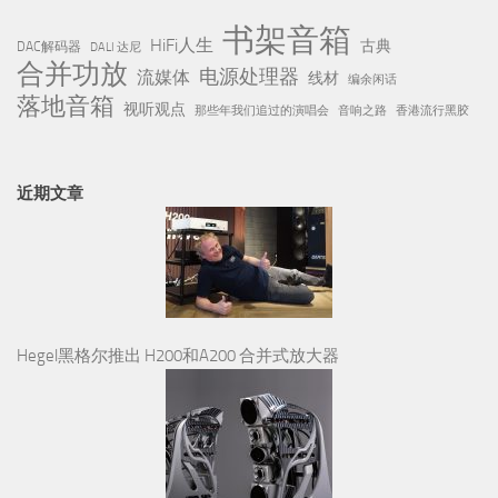
书架音箱
HiFi人生
古典
DAC解码器
DALI 达尼
合并功放
电源处理器
流媒体
线材
编余闲话
落地音箱
视听观点
那些年我们追过的演唱会
音响之路
香港流行黑胶
近期文章
Hegel黑格尔推出 H200和A200 合并式放大器